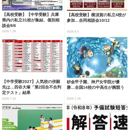
【高校受験】【中学受験】兵庫
【高校受験】横須賀の私立4校が
県内の私立31校が集結、個別相
参加…合同相談会10/12
談会9/6
2026.7.28
2026.8.5
【中学受験2027】人気校の併願
砂金甲子園、神戸女学院が優
先は…四谷大塚「第2回合不合判
勝…全国14校の中高生が腕競う
定テスト」結果
2026.7.16
2026.7.29