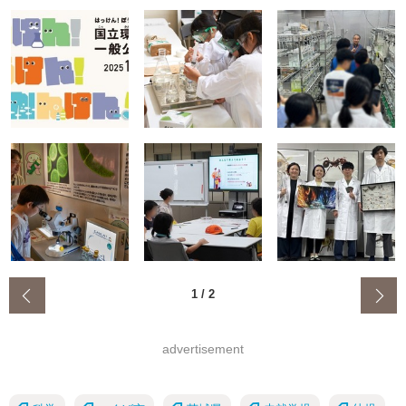
‹
1
/
2
advertisement