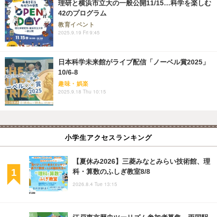
理研と横浜市立大の一般公開11/15…科学を楽しむ
42のプログラム
教育イベント
2025.9.19 Fri 9:45
日本科学未来館がライブ配信「ノーベル賞2025」
10/6-8
趣味・娯楽
2025.9.18 Thu 10:15
小学生アクセスランキング
【夏休み2026】三菱みなとみらい技術館、理
科・算数のふしぎ教室8/8
2026.8.4 Tue 13:15
江戸東京歴史ツーリズム参加者募集、両国駅