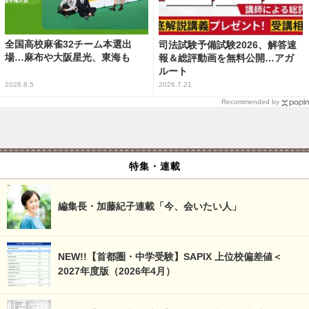
全国高校麻雀32チーム本選出
司法試験予備試験2026、解答速
場…麻布や大阪星光、東海も
報＆総評動画を無料公開…アガ
ルート
2026.8.5
2026.7.21
Recommended by
特集・連載
編集長・加藤紀子連載「今、会いたい人」
NEW!!【首都圏・中学受験】SAPIX 上位校偏差値＜
2027年度版（2026年4月）