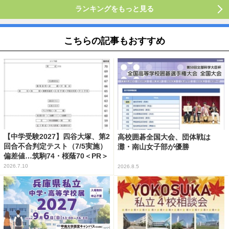
ランキングをもっと見る
こちらの記事もおすすめ
【中学受験2027】四谷大塚、第2
高校囲碁全国大会、団体戦は
回合不合判定テスト（7/5実施）
灘・南山女子部が優勝
偏差値…筑駒74・桜蔭70＜PR＞
2026.7.10
2026.8.5