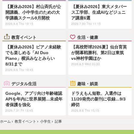
【夏休み2026】村山斉氏が公
【夏休み2026】東大メタバー
開講義、小中学生のための大
ス工学部、生成AIなどジュニ
学講義スクール9月開校
ア講座6選
2026.8.6 Thu 19:15
2026.7.30 Thu 11:15
教育イベント
生活・健康
【夏休み2026】ピアノ未経験
【高校野球2026夏】仙台育英
でも楽しめる「AI Duo
が開幕戦勝利、第2日は東筑
Piano」横浜みなとみらい
vs神村学園ほか
8/31まで
2026.8.5 Wed 20:32
2026.8.6 Thu 19:45
デジタル生活
趣味・娯楽
Google、アプリ向け年齢確認
ドラえもん短歌、入選作は
APIを年内に世界展開…未成年
11/20発売の新刊に収録…9/3
者保護を強化
締切
2026.7.31 Fri 13:45
2026.8.6 Thu 15:15
ホーム
›
教育イベント
›
小学生
›
記事