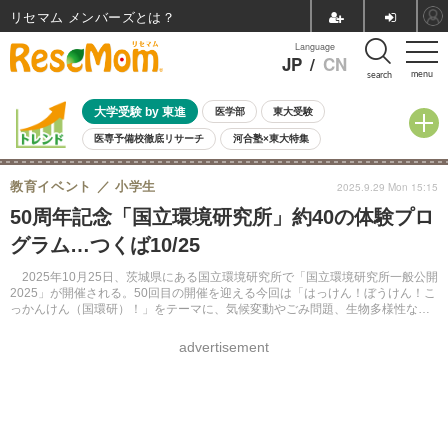
リセマム メンバーズ
Language
JP
/
CN
menu
search
大学受験 by 東進
医学部
東大受験
医専予備校徹底リサーチ
河合塾×東大特集
親子で考える大学選び
高校受験
中学受験
小学校受験
教育イベント
小学生
2025.9.29 Mon 15:15
共通テスト
夏休み
8月開催学校説明会・相談会
50周年記念「国立環境研究所」約40の体験プロ
8月開催イベント・WS
全国公立高校 過去問
人気記事
グラム…つくば10/25
自由研究教材（小学生向け）
自由研究教材（中学生向け）
ランキング
2025年10月25日、茨城県にある国立環境研究所で「国立環境研究所一般公開
2025」が開催される。50回目の開催を迎える今回は「はっけん！ぼうけん！こ
っかんけん（国環研）！」をテーマに、気候変動やごみ問題、生物多様性など
の最新環境課題に関する研究成果を体験型で学べる約40のイベントを用意。
advertisement