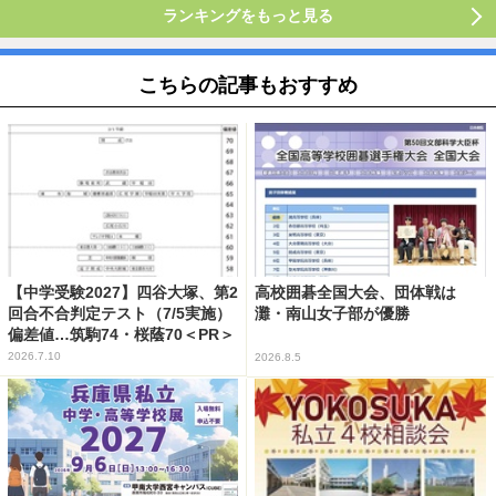
ランキングをもっと見る
こちらの記事もおすすめ
【中学受験2027】四谷大塚、第2
高校囲碁全国大会、団体戦は
回合不合判定テスト（7/5実施）
灘・南山女子部が優勝
偏差値…筑駒74・桜蔭70＜PR＞
2026.7.10
2026.8.5