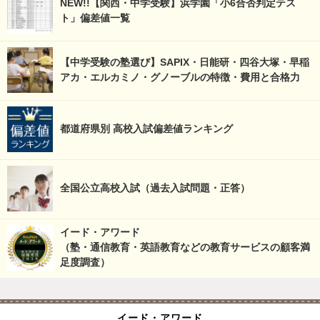
NEW!!【関西・中学受験】浜学園「小6合否判定テス
ト」偏差値一覧
【中学受験の塾選び】SAPIX・日能研・四谷大塚・早稲
アカ・エルカミノ・グノーブルの特徴・費用と合格力
都道府県別 高校入試偏差値ランキング
全国公立高校入試（過去入試問題・正答）
イード・アワード
（塾・通信教育・英語教育などの教育サービスの顧客満
足度調査）
イード・アワード