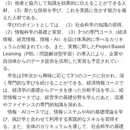
（2）他者と協力して知識を効果的に伝えることができる人
材、（3）新たな技術を学び、これを実践に生かす能力を備
えた人材である。
学びのポイントとしては、（1）社会科学の知識の習得、
（2）情報科学の基礎と実習、（3）3つの専門コース（経済
情報、経営情報、情報・AI）を設け体系的に学べるカリキ
ュラムが組まれている。また、実務に即したProject Based
Learning（PBL：問題解決型学習）の導入により、企業や
自治体からのデータ提供を活用した実習も予定されてい
る。
学生は2年次から興味に応じて3つのコースに分かれ、深
く専門的な学びを続けることができる。経済情報コースで
は、経済学の基礎からデータを使った分析手法を学ぶ。経
営情報コースでは、経営学の基礎分野を学んだあと、流通
やファイナンスの専門的知識を深める。
情報・AIコースでは、情報システムやAIの基礎理論を学
び、統計学と合わせて利用する実践的なスキルを習得す
る。また、全体のカリキュラムを通して、社会科学の基礎