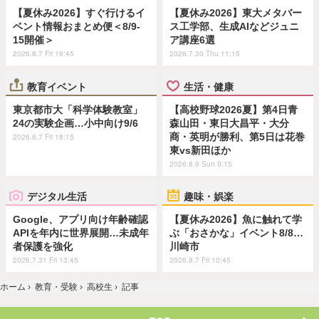
【夏休み2026】すぐ行けるイ
【夏休み2026】東大メタバー
ベント情報おまとめ便＜8/9-
ス工学部、生成AIなどジュニ
15開催＞
ア講座6選
2026.8.7 Fri 19:45
2026.7.30 Thu 11:15
教育イベント
生活・健康
東京都市大「科学体験教室」
【高校野球2026夏】第4日青
24の実験企画…小中向け9/6
森山田・東日大昌平・大分
商・英明が勝利、第5日は花巻
2026.8.7 Fri 18:15
東vs新田ほか
2026.8.9 Sun 9:15
デジタル生活
趣味・娯楽
Google、アプリ向け年齢確認
【夏休み2026】魚に触れて学
APIを年内に世界展開…未成年
ぶ「おさかな」イベント8/8…
者保護を強化
川崎市
2026.7.31 Fri 13:45
2026.8.7 Fri 10:45
ホーム
›
教育・受験
›
高校生
›
記事