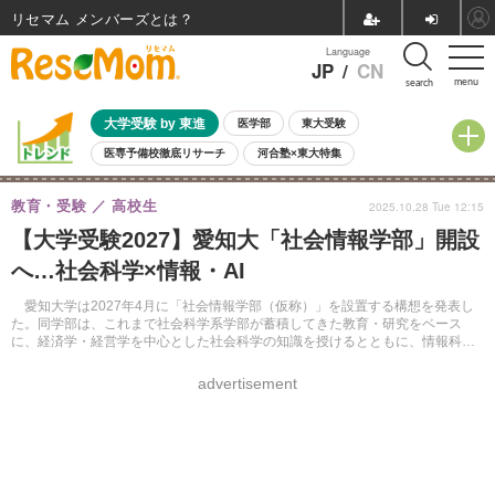
リセマム メンバーズ
Language
JP
/
CN
menu
search
大学受験 by 東進
医学部
東大受験
医専予備校徹底リサーチ
河合塾×東大特集
親子で考える大学選び
高校受験
中学受験
小学校受験
教育・受験
高校生
2025.10.28 Tue 12:15
共通テスト
夏休み
8月開催学校説明会・相談会
【大学受験2027】愛知大「社会情報学部」開設
8月開催イベント・WS
全国公立高校 過去問
人気記事
へ…社会科学×情報・AI
自由研究教材（小学生向け）
自由研究教材（中学生向け）
ランキング
愛知大学は2027年4月に「社会情報学部（仮称）」を設置する構想を発表し
た。同学部は、これまで社会科学系学部が蓄積してきた教育・研究をベース
に、経済学・経営学を中心とした社会科学の知識を授けるとともに、情報科学
のツールを用いて社会問題の解決に貢献する人材育成を目指す。
advertisement