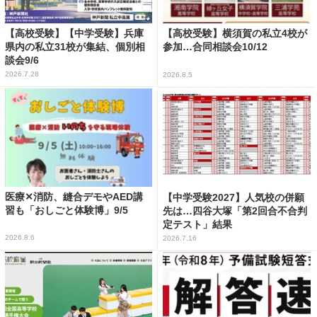
【高校受験】【中学受験】兵庫
【高校受験】横須賀の私立4校が
県内の私立31校が集結、個別相
参加…合同相談会10/12
談会9/6
2026.7.28
2026.8.5
医療✕消防、縫合デモやAED講
【中学受験2027】人気校の併願
習も「おしごと体験博」9/5
先は…四谷大塚「第2回合不合判
定テスト」結果
2026.8.6
2026.7.16