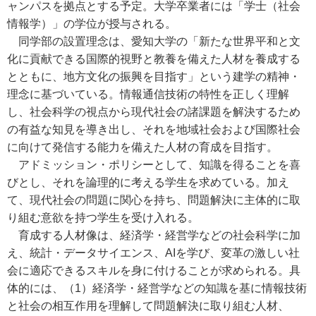
ャンパスを拠点とする予定。大学卒業者には「学士（社会
情報学）」の学位が授与される。
同学部の設置理念は、愛知大学の「新たな世界平和と文
化に貢献できる国際的視野と教養を備えた人材を養成する
とともに、地方文化の振興を目指す」という建学の精神・
理念に基づいている。情報通信技術の特性を正しく理解
し、社会科学の視点から現代社会の諸課題を解決するため
の有益な知見を導き出し、それを地域社会および国際社会
に向けて発信する能力を備えた人材の育成を目指す。
アドミッション・ポリシーとして、知識を得ることを喜
びとし、それを論理的に考える学生を求めている。加え
て、現代社会の問題に関心を持ち、問題解決に主体的に取
り組む意欲を持つ学生を受け入れる。
育成する人材像は、経済学・経営学などの社会科学に加
え、統計・データサイエンス、AIを学び、変革の激しい社
会に適応できるスキルを身に付けることが求められる。具
体的には、（1）経済学・経営学などの知識を基に情報技術
と社会の相互作用を理解して問題解決に取り組む人材、