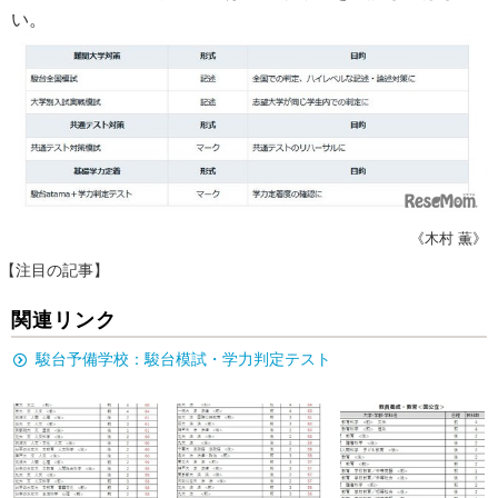
い。
《木村 薫》
【注目の記事】
関連リンク
駿台予備学校：駿台模試・学力判定テスト