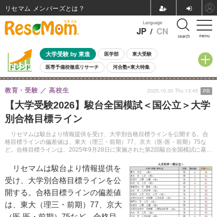
リセマム メンバーズ
Language
JP
/
CN
menu
search
大学受験 by 東進
医学部
東大受験
医専予備校徹底リサーチ
河合塾×東大特集
親子で考える大学選び
高校受験
中学受験
小学校受験
教育・受験
高校生
2025.10.30 Thu 13:45
PR
共通テスト
夏休み
8月開催学校説明会・相談会
【大学受験2026】駿台全国模試＜国公立＞大学
8月開催イベント・WS
全国公立高校 過去問
人気記事
別合格目標ライン
自由研究教材（小学生向け）
自由研究教材（中学生向け）
ランキング
リセマムは駿台より情報提供を受け、大学別合格目標ラインを公開する。合
格目標ラインの偏差値は、東大（理三・前期）77、京大（医-医・前期）75な
ど。合格目標ラインは、2025年9月28日に実施された第2回駿台全国模試に基づ
く。
リセマムは駿台より情報提供を
受け、大学別合格目標ラインを公
開する。合格目標ラインの偏差値
は、東大（理三・前期）77、京大
（医-医・前期）75など。合格目