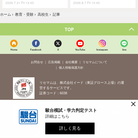
2026.7.31 Fri 13:45
2026.8.7 Fri 10:45
ホーム
›
教育・受験
›
高校生
›
記事
TOP
Home
Facebook
X
YouTube
Instagram
line
お問合せ
広告掲載
会社概要
リセマムについて
個人情報保護方針
リセマムは、株式会社イード（東証グロース上場）の運
営するサービスです。
証券コード：6038
×
株式会社イードは、個人情報の適切な取扱いを行う事業
駿台模試・学力判定テスト
者に対して付与されるプライバシーマークの付与認定を
詳細はこちら
受けています。
詳しく見る
紹介した商品/サービスを購入、契約した場合に、
売上の一部が弊社サイトに還元されることがあります。