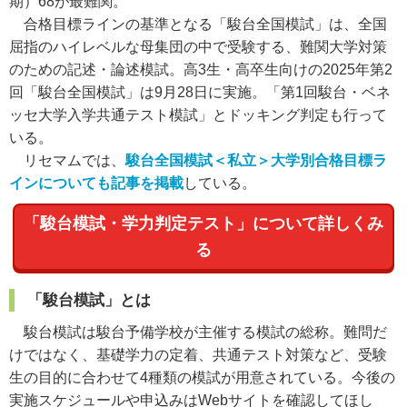
期）68が最難関。
合格目標ラインの基準となる「駿台全国模試」は、全国
屈指のハイレベルな母集団の中で受験する、難関大学対策
のための記述・論述模試。高3生・高卒生向けの2025年第2
回「駿台全国模試」は9月28日に実施。「第1回駿台・ベネ
ッセ大学入学共通テスト模試」とドッキング判定も行って
いる。
リセマムでは、
駿台全国模試＜私立＞大学別合格目標ラ
インについても記事を掲載
している。
「駿台模試・学力判定テスト」について詳しくみ
る
「駿台模試」とは
駿台模試は駿台予備学校が主催する模試の総称。難問だ
けではなく、基礎学力の定着、共通テスト対策など、受験
生の目的に合わせて4種類の模試が用意されている。今後の
実施スケジュールや申込みはWebサイトを確認してほし