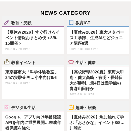
NEWS CATEGORY
教育・受験
教育ICT
【夏休み2026】すぐ行けるイ
【夏休み2026】東大メタバー
ベント情報おまとめ便＜8/9-
ス工学部、生成AIなどジュニ
15開催＞
ア講座6選
2026.8.7 Fri 19:45
2026.7.30 Thu 11:15
教育イベント
生活・健康
東京都市大「科学体験教室」
【高校野球2026夏】東海大甲
24の実験企画…小中向け9/6
府・健大高崎・有明・長崎日
大が勝利…第4日は遊学館vs
2026.8.7 Fri 18:15
青森山田ほか
2026.8.8 Sat 9:52
デジタル生活
趣味・娯楽
Google、アプリ向け年齢確認
【夏休み2026】魚に触れて学
APIを年内に世界展開…未成年
ぶ「おさかな」イベント8/8…
者保護を強化
川崎市