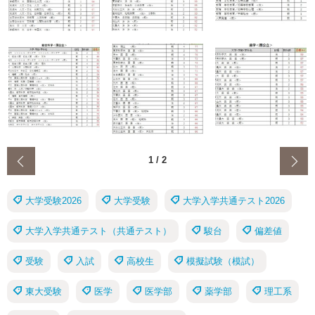
‹
1
/
2
大学受験2026
大学受験
大学入学共通テスト2026
大学入学共通テスト（共通テスト）
駿台
偏差値
受験
入試
高校生
模擬試験（模試）
東大受験
医学
医学部
薬学部
理工系