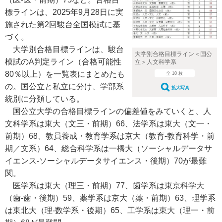
標ラインは、2025年9月28日に実
施された第2回駿台全国模試に基
づく。
大学別合格目標ラインは、駿台
大学別合格目標ライン＜国公
模試のA判定ライン（合格可能性
立＞人文科学系
80％以上）を一覧表にまとめたも
全 10 枚
の。国公立と私立に分け、学部系
拡大写真
統別に分類している。
国公立大学の合格目標ラインの偏差値をみていくと、人
文科学系は東大（文三・前期）66、法学系は東大（文一・
前期）68、教員養成・教育学系は京大（教育-教育科学・前
期／文系）64、総合科学系は一橋大（ソーシャルデータサ
イエンス-ソーシャルデータサイエンス・後期）70が最難
関。
医学系は東大（理三・前期）77、歯学系は東京科学大
（歯-歯・後期）59、薬学系は京大（薬・前期）63、理学系
は東北大（理-数学系・後期）65、工学系は東大（理一・前