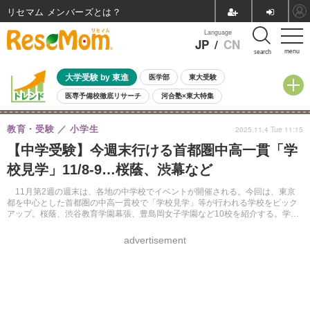
リセマム メンバーズ
Language
JP
/
CN
menu
search
大学受験 by 東進
医学部
東大受験
医専予備校徹底リサーチ
河合塾×東大特集
親子で考える大学選び
高校受験
中学受験
小学校受験
教育・受験
小学生
2025.11.4 Tue 11:15
共通テスト
夏休み
8月開催学校説明会・相談会
【中学受験】今週末行ける首都圏中高一貫「学
8月開催イベント・WS
全国公立高校 過去問
人気記事
校見学」11/8-9…桜蔭、渋幕など
自由研究教材（小学生向け）
自由研究教材（中学生向け）
ランキング
11月第2週の週末は、各地の中学校でイベントが開催される。今回は、東京
都を中心とした首都圏の中高一貫校で「学校見学」等が行われる学校をピック
アップ。桜蔭、渋谷教育学園幕張、豊島岡女子学園など10校を紹介する。学校
や入試説明会のほか、授業見学、部活動の体験ができる学校もある。
advertisement