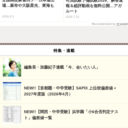
司法試験予備試験2026、解答速
場…麻布や大阪星光、東海も
報＆総評動画を無料公開…アガ
ルート
2026.8.5
2026.7.21
Recommended by
特集・連載
編集長・加藤紀子連載「今、会いたい人」
NEW!!【首都圏・中学受験】SAPIX 上位校偏差値＜
2027年度版（2026年4月）
NEW!!【関西・中学受験】浜学園「小6合否判定テス
ト」偏差値一覧