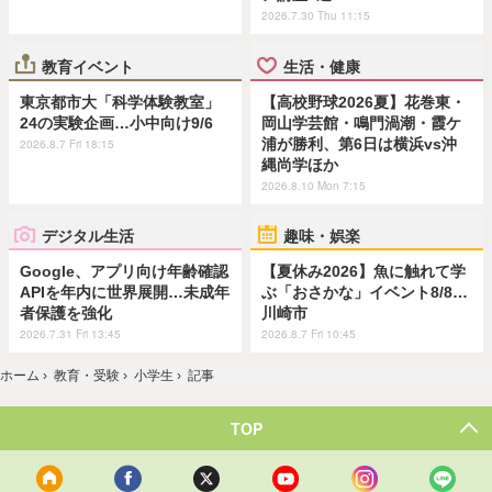
2026.7.30 Thu 11:15
教育イベント
生活・健康
東京都市大「科学体験教室」
【高校野球2026夏】花巻東・
24の実験企画…小中向け9/6
岡山学芸館・鳴門渦潮・霞ケ
浦が勝利、第6日は横浜vs沖
2026.8.7 Fri 18:15
縄尚学ほか
2026.8.10 Mon 7:15
デジタル生活
趣味・娯楽
Google、アプリ向け年齢確認
【夏休み2026】魚に触れて学
APIを年内に世界展開…未成年
ぶ「おさかな」イベント8/8…
者保護を強化
川崎市
2026.7.31 Fri 13:45
2026.8.7 Fri 10:45
ホーム
›
教育・受験
›
小学生
›
記事
TOP