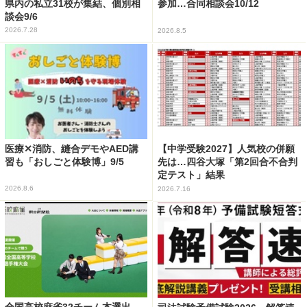
県内の私立31校が集結、個別相
参加…合同相談会10/12
談会9/6
2026.7.28
2026.8.5
医療✕消防、縫合デモやAED講
【中学受験2027】人気校の併願
習も「おしごと体験博」9/5
先は…四谷大塚「第2回合不合判
定テスト」結果
2026.8.6
2026.7.16
全国高校麻雀32チーム本選出