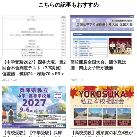
こちらの記事もおすすめ
【中学受験2027】四谷大塚、第2
高校囲碁全国大会、団体戦は
回合不合判定テスト（7/5実施）
灘・南山女子部が優勝
偏差値…筑駒74・桜蔭70＜PR＞
2026.7.10
2026.8.5
【高校受験】【中学受験】兵庫
【高校受験】横須賀の私立4校が