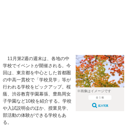
11月第2週の週末は、各地の中
学校でイベントが開催される。今
回は、東京都を中心とした首都圏
の中高一貫校で「学校見学」等が
行われる学校をピックアップ。桜
※画像はイメージです
蔭、渋谷教育学園幕張、豊島岡女
全 1 枚
子学園など10校を紹介する。学校
拡大写真
や入試説明会のほか、授業見学、
部活動の体験ができる学校もあ
る。