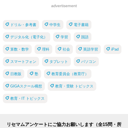
advertisement
ドリル・参考書
中学生
電子書籍
デジタル化（電子化）
学習
国語
算数・数学
理科
社会
英語学習
iPad
スマートフォン
タブレット
パソコン
日教販
塾
教育委員会（教育庁）
GIGAスクール構想
教育・受験 トピックス
教育・IT トピックス
リセマムアンケートにご協力お願いします（全15問・所