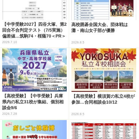
【中学受験2027】四谷大塚、第2
高校囲碁全国大会、団体戦は
回合不合判定テスト（7/5実施）
灘・南山女子部が優勝
偏差値…筑駒74・桜蔭70＜PR＞
2026.7.10
2026.8.5
【高校受験】【中学受験】兵庫
【高校受験】横須賀の私立4校が
県内の私立31校が集結、個別相
参加…合同相談会10/12
談会9/6
2026.7.28
2026.8.5