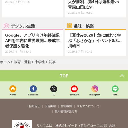
大が勝利…第4日は遊学館vs
2026.8.7 Fri 18:15
青森山田ほか
2026.8.8 Sat 9:52
デジタル生活
趣味・娯楽
Google、アプリ向け年齢確認
【夏休み2026】魚に触れて学
APIを年内に世界展開…未成年
ぶ「おさかな」イベント8/8…
者保護を強化
川崎市
2026.7.31 Fri 13:45
2026.8.7 Fri 10:45
ホーム
›
教育・受験
›
中学生
›
記事
TOP
Home
Facebook
X
YouTube
Instagram
line
お問合せ
広告掲載
会社概要
リセマムについて
個人情報保護方針
リセマムは、株式会社イード（東証グロース上場）の運