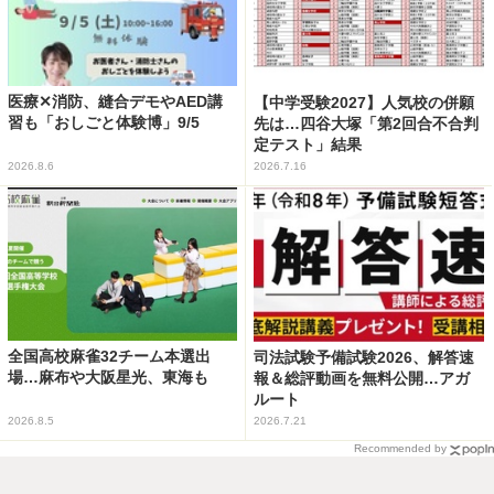
医療✕消防、縫合デモやAED講
【中学受験2027】人気校の併願
習も「おしごと体験博」9/5
先は…四谷大塚「第2回合不合判
定テスト」結果
2026.8.6
2026.7.16
全国高校麻雀32チーム本選出
司法試験予備試験2026、解答速
場…麻布や大阪星光、東海も
報＆総評動画を無料公開…アガ
ルート
2026.8.5
2026.7.21
Recommended by