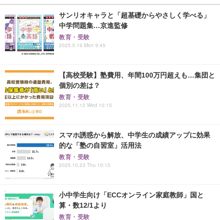
サンリオキャラと「超基礎からやさしく学べる」
中学問題集…京進監修
教育・受験
2025.5.19 Mon 9:45
【高校受験】塾費用、年間100万円超えも…集団と
個別の差は？
教育・受験
2025.11.12 Wed 10:15
スマホ誘惑から解放、中学生の成績アップに効果
的な「塾の自習室」活用法
教育・受験
2025.10.23 Thu 10:15
小中学生向け「ECCオンライン家庭教師」国と
算・数12/1より
教育・受験