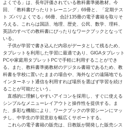
よくでる」は、長年評価されている教科書準拠教材。今
回、「教科書ぴったりトレーニング」69冊と、「定期テス
ト ズバリよくでる」66冊、合計135冊の電子書籍を取りそ
ろえる。これらは国語、地理、歴史、公民、数学、理科、
英語のすべての教科書にぴったりなワークブックとなって
いる。
子供が学習で書き込んだ内容がデータとして残るため、
タブレットを利用した学習に最適であり、GIGAタブレット
PCや家庭用タブレットPCで手軽に利用することができ
る。また、教科書準拠教材のデジタル書籍であるため、教
科書を学校に置いたままの場合や、海外などの遠隔地でも
インターネット通信を利用すれば場所を選ばず学習を続け
ることが可能だという。
直感的に理解しやすいアイコンを採用し、すぐに使える
シンプルなメニューレイアウトと操作性を提供する。ま
た、多彩な機能により、ワークブックの学習シーンにマッ
チし、中学生の学習意欲を幅広くサポートする。
これらの電子書籍の販売は、日教販が開発した販売シス