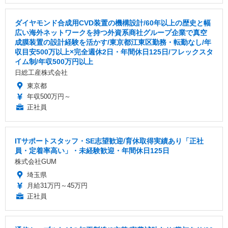
ダイヤモンド合成用CVD装置の機構設計/60年以上の歴史と幅
広い海外ネットワークを持つ外資系商社グループ企業で真空
成膜装置の設計経験を活かす/東京都江東区勤務・転勤なし/年
収目安500万以上×完全週休2日・年間休日125日/フレックスタ
イム制/年収500万円以上
日総工産株式会社
東京都
年収500万円～
正社員
ITサポートスタッフ・SE志望歓迎/育休取得実績あり「正社
員・定着率高い」・未経験歓迎・年間休日125日
株式会社GUM
埼玉県
月給31万円～45万円
正社員