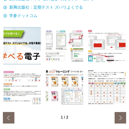
新興出版社：定期テスト ズバリよくでる
学参ドットコム
‹
1
/
2