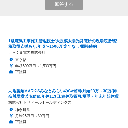
回答する
1級電気工事施工管理技士/大規模太陽光発電所の現場統括/資
格取得支援あり/年収〜1500万/定年なし/面接確約
しろくま電力株式会社
東京都
年収600万円～1,500万円
正社員
丸亀製麺MARKISみなとみらいのSV候補/月給23万～30万/神
奈川県横浜市勤務/年休113日/連休取得可/夏季・年末年始休暇
株式会社トリドールホールディングス
神奈川県
月給23万円～30万円
正社員