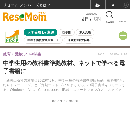
リセマム メンバーズ
Language
JP
/
CN
menu
search
大学受験 by 東進
医学部
東大受験
医専予備校徹底リサーチ
河合塾×東大特集
親子で考える大学選び
高校受験
中学受験
小学校受験
教育・受験
中学生
2025.11.26 Wed 9:45
共通テスト
夏休み
8月開催学校説明会・相談会
中学生用の教科書準拠教材、ネットで学べる電
8月開催イベント・WS
全国公立高校 過去問
人気記事
子書籍に
自由研究教材（小学生向け）
自由研究教材（中学生向け）
ランキング
新興出版社啓林館は2026年1月、中学生用の教科書準拠版商品「教科書ぴっ
たりトレーニング」と「定期テスト ズバリよくでる」の電子書籍をリリースす
る。Windows、Mac、Chromebook、iPad、スマートフォンなど、さまざまな
端末で使用可能。ブラウザ利用のためアプリインストールは不要。
advertisement