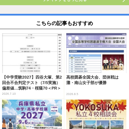
こちらの記事もおすすめ
【中学受験2027】四谷大塚、第2
高校囲碁全国大会、団体戦は
回合不合判定テスト（7/5実施）
灘・南山女子部が優勝
偏差値…筑駒74・桜蔭70＜PR＞
2026.7.10
2026.8.5