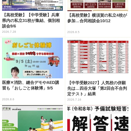
【高校受験】【中学受験】兵庫
【高校受験】横須賀の私立4校が
県内の私立31校が集結、個別相
参加…合同相談会10/12
談会9/6
2026.7.28
2026.8.5
医療✕消防、縫合デモやAED講
【中学受験2027】人気校の併願
習も「おしごと体験博」9/5
先は…四谷大塚「第2回合不合判
定テスト」結果
2026.8.6
2026.7.16