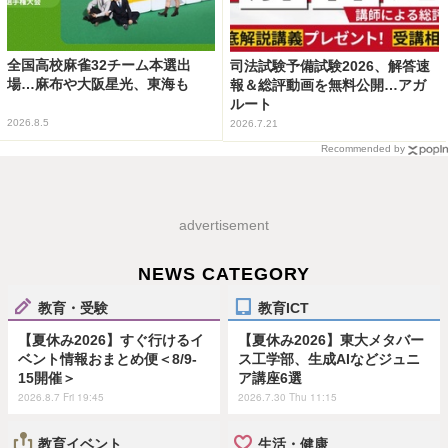
全国高校麻雀32チーム本選出
司法試験予備試験2026、解答速
場…麻布や大阪星光、東海も
報＆総評動画を無料公開…アガ
ルート
2026.8.5
2026.7.21
Recommended by
advertisement
NEWS CATEGORY
教育・受験
教育ICT
【夏休み2026】すぐ行けるイ
【夏休み2026】東大メタバー
ベント情報おまとめ便＜8/9-
ス工学部、生成AIなどジュニ
15開催＞
ア講座6選
2026.8.7 Fri 19:45
2026.7.30 Thu 11:15
教育イベント
生活・健康