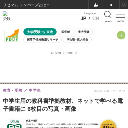
リセマム メンバーズ
Language
JP
/
CN
menu
search
大学受験 by 東進
医学部
東大受験
医専予備校徹底リサーチ
河合塾×東大特集
親子で考える大学選び
高校受験
中学受験
小学校受験
advertisement
共通テスト
夏休み
8月開催学校説明会・相談会
8月開催イベント・WS
全国公立高校 過去問
人気記事
自由研究教材（小学生向け）
自由研究教材（中学生向け）
ランキング
教育・受験
中学生
2025.11.26（水） 9:45
中学生用の教科書準拠教材、ネットで学べる電
子書籍に 6枚目の写真・画像