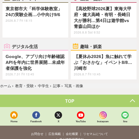
東京都市大「科学体験教室」
【高校野球2026夏】東海大甲
24の実験企画…小中向け9/6
府・健大高崎・有明・長崎日
大が勝利…第4日は遊学館vs
2026.8.7 Fri 18:15
青森山田ほか
2026.8.8 Sat 9:52
デジタル生活
趣味・娯楽
Google、アプリ向け年齢確認
【夏休み2026】魚に触れて学
APIを年内に世界展開…未成年
ぶ「おさかな」イベント8/8…
者保護を強化
川崎市
2026.7.31 Fri 13:45
2026.8.7 Fri 10:45
ホーム
›
教育・受験
›
中学生
›
記事
›
写真・画像
TOP
Home
Facebook
X
YouTube
Instagram
line
お問合せ
広告掲載
会社概要
リセマムについて