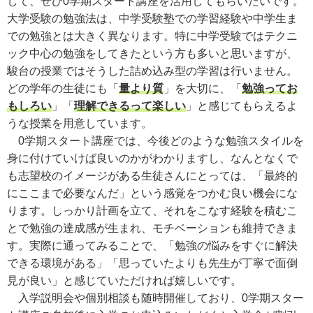
して、ぜひ0学期スタート講座を活用してもらいたいです。
大学受験の勉強法は、中学受験塾での学習経験や中学生ま
での勉強とは大きく異なります。特に中学受験ではテクニ
ック中心の勉強をしてきたという方も多いと思いますが、
駿台の授業ではそうした詰め込み型の学習は行いません。
どの学年の生徒にも「
量より質
」を大切に、「
勉強ってお
もしろい
」「
理解できるって楽しい
」と感じてもらえるよ
うな授業を用意しています。
0学期スタート講座では、今後どのような勉強スタイルを
身に付けていけば良いのかがわかりますし、なんとなくで
も志望校のイメージがある生徒さんにとっては、「最終的
にここまで必要なんだ」という感覚をつかむ良い機会にな
ります。しっかり計画を立て、それをこなす経験を積むこ
とで勉強の達成感が生まれ、モチベーションも維持できま
す。実際に通ってみることで、「勉強の悩みをすぐに解決
できる環境がある」「思っていたよりも先生が丁寧で面倒
見が良い」と感じていただければ嬉しいです。
入学説明会や個別相談も随時開催しており、0学期スター