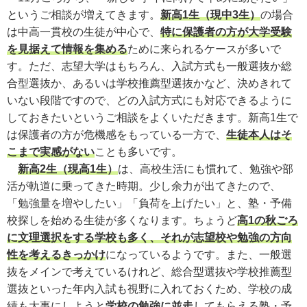
というご相談が増えてきます。
新高1生（現中3生）
の場合
は中高一貫校の生徒が中心で、
特に保護者の方が大学受験
を見据えて情報を集める
ために来られるケースが多いで
す。ただ、志望大学はもちろん、入試方式も一般選抜か総
合型選抜か、あるいは学校推薦型選抜かなど、決めきれて
いない段階ですので、どの入試方式にも対応できるように
しておきたいというご相談をよくいただきます。新高1生で
は保護者の方が危機感をもっている一方で、
生徒本人はそ
こまで実感がない
ことも多いです。
新高2生（現高1生）
は、高校生活にも慣れて、勉強や部
活が軌道に乗ってきた時期。少し余力が出てきたので、
「勉強量を増やしたい」「負荷を上げたい」と、塾・予備
校探しを始める生徒が多くなります。ちょうど
高1の秋ごろ
に文理選択をする学校も多く、それが志望校や勉強の方向
性を考えるきっかけ
になっているようです。また、一般選
抜をメインで考えているけれど、総合型選抜や学校推薦型
選抜といった年内入試も視野に入れておくため、学校の成
績も大事にしようと
学校の勉強に並走
してもらえる塾・予