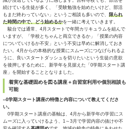
識が浸透しているように感じます。吉祥寺校でも、部活を
続けている生徒が多く、「受験勉強を始めたいけど、部活
もまだ終わっていない」というご相談も多いので、
限られ
た時間の中で、どう始めるか
を一緒に考えていきます。
駿台では通常、4月スタートで年間カリキュラムを組んで
いますが、「学校とちゃんと両立できるか」「授業の内容
についていけるか不安」という不安は早めに解消しておき
たい。4月からの本格的な授業にスムーズにつなげられるよ
うに、良いスタートダッシュを切りたいという生徒の意欲
を後押しするために、新学年を見据えた「0学期スタート講
座」を開始することとなりました。
着実な基礎固めを図る講座＋自習室利用や個別相談も
可能
--0学期スタート講座の特徴と内容について教えてくださ
い。
0学期スタート講座の基軸は、4月から新学年の学習にス
ムーズに入っていけるよう、1～3月で学習内容の抜けや不
安を確認する
基礎固め
です。地域や校舎の特色にあわせた