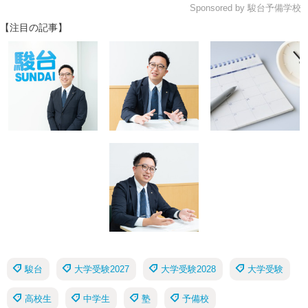
Sponsored by 駿台予備学校
【注目の記事】
駿台
大学受験2027
大学受験2028
大学受験
高校生
中学生
塾
予備校