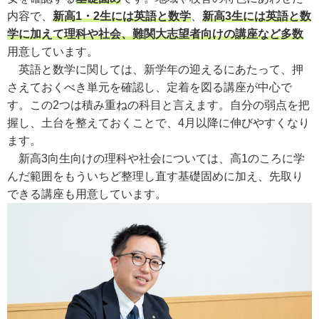
内容で、
新高1・2生には英語と数学
、
新高3生には英語と数
学に加えて理科や社会、難関大志望者向けの講座など多数
用意しています。
英語と数学に関しては、新学年の迎えるにあたって、押
さえておくべき単元を確認し、定着を図る講座が中心で
す。この2つは積み重ねの科目と言えます。自分の弱点を把
握し、土台を整えておくことで、4月以降に伸びやすくなり
ます。
新高3向生向けの理科や社会については、高1のころに学
んだ範囲をもういちど整理し直す基礎固めに加え、先取り
できる講座も用意しています。