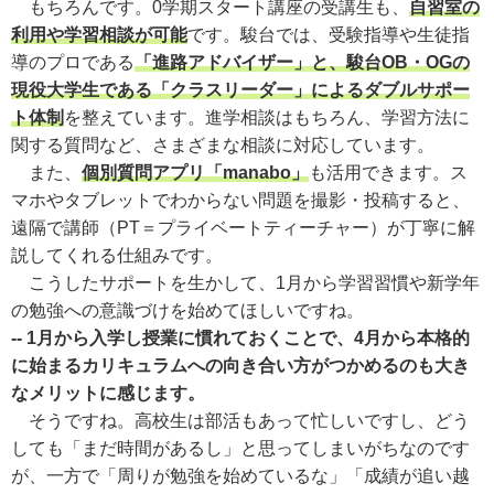
もちろんです。0学期スタート講座の受講生も、
自習室の
利用や学習相談が可能
です。駿台では、受験指導や生徒指
導のプロである
「進路アドバイザー」と、駿台OB・OGの
現役大学生である「クラスリーダー」によるダブルサポー
ト体制
を整えています。進学相談はもちろん、学習方法に
関する質問など、さまざまな相談に対応しています。
また、
個別質問アプリ「manabo」
も活用できます。ス
マホやタブレットでわからない問題を撮影・投稿すると、
遠隔で講師（PT＝プライベートティーチャー）が丁寧に解
説してくれる仕組みです。
こうしたサポートを生かして、1月から学習習慣や新学年
の勉強への意識づけを始めてほしいですね。
-- 1月から入学し授業に慣れておくことで、4月から本格的
に始まるカリキュラムへの向き合い方がつかめるのも大き
なメリットに感じます。
そうですね。高校生は部活もあって忙しいですし、どう
しても「まだ時間があるし」と思ってしまいがちなのです
が、一方で「周りが勉強を始めているな」「成績が追い越