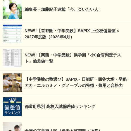
編集長・加藤紀子連載「今、会いたい人」
NEW!!【首都圏・中学受験】SAPIX 上位校偏差値＜
2027年度版（2026年4月）
NEW!!【関西・中学受験】浜学園「小6合否判定テス
ト」偏差値一覧
【中学受験の塾選び】SAPIX・日能研・四谷大塚・早稲
アカ・エルカミノ・グノーブルの特徴・費用と合格力
都道府県別 高校入試偏差値ランキング
全国公立高校入試（過去入試問題・正答）