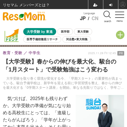
リセマム メンバーズ
Language
JP
/
CN
menu
search
大学受験 by 東進
医学部
東大受験
医専予備校徹底リサーチ
河合塾×東大特集
親子で考える大学選び
高校受験
中学受験
小学校受験
教育・受験
中学生
2025.11.28 Fri 12:45
PR
共通テスト
夏休み
8月開催学校説明会・相談会
【大学受験】春からの伸びを最大化、駿台の
8月開催イベント・WS
全国公立高校 過去問
人気記事
「1月スタート」で受験勉強はこう変わる
自由研究教材（小学生向け）
自由研究教材（中学生向け）
ランキング
大学受験を取り巻く環境が変化する今、「早期スタート」の重要性が高まっ
ている。駿台予備学校は、新学年を迎える前に学習習慣を整え、春からの伸び
を最大化する「0学期スタート講座」を開始。単なる先取りではなく、学年ごと
の課題に応じて「正しい受験勉強」を早期に確立する。
気づけば、2025年も残りわず
か。大学受験の準備が気になり始
める高校生にとっては、「進級し
たらがんばろう」「学年が上がっ
てから本気を出そう」そんな思い