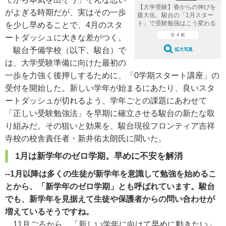
【大学受験】春からの伸びを
がよぎる時期だが、実はその一歩
最大化、駿台の「1月スター
ト」で受験勉強はこう変わる
を少し早めることで、4月のスタ
全 4 枚
ートダッシュに大きな差がつく。
駿台予備学校（以下、駿台）で
拡大写真
は、大学受験準備に向けた最初の
一歩を力強く後押しするために、「0学期スタート講座」の
受付を開始した。新しい学年が始まるにあたり、良いスタ
ートダッシュが切れるよう、学年ごとの課題にあわせて
「正しい受験勉強法」を早期に確立させる駿台の新たな取
り組みだ。その狙いと効果を、駿台現役フロンティア吉祥
寺校の校舎責任者・新井佑太朗氏に聞いた。
1月は新学年のゼロ学期。早めに不安を解消
--1月以降は多くの生徒が新学年を意識して勉強を始めるこ
とから、「新学年のゼロ学期」とも呼ばれています。駿台
でも、新学年を見据えて生徒や保護者からの問い合わせが
増えているそうですね。
11月ごろから、「新しい学年に向けて早めに動きたい」