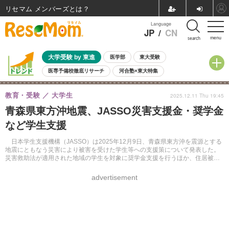
リセマム メンバーズ
Language
JP
/
CN
menu
search
大学受験 by 東進
医学部
東大受験
医専予備校徹底リサーチ
河合塾×東大特集
親子で考える大学選び
高校受験
中学受験
小学校受験
教育・受験
大学生
2025.12.11 Thu 19:45
共通テスト
夏休み
8月開催学校説明会・相談会
青森県東方沖地震、JASSO災害支援金・奨学金
8月開催イベント・WS
全国公立高校 過去問
人気記事
など学生支援
自由研究教材（小学生向け）
自由研究教材（中学生向け）
ランキング
日本学生支援機構（JASSO）は2025年12月9日、青森県東方沖を震源とする
地震にともなう災害により被害を受けた学生等への支援策について発表した。
災害救助法が適用された地域の学生を対象に奨学金支援を行うほか、住居被害
を受けた学生には災害支援金10万円を支給する。
advertisement