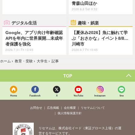
青森山田ほか
2026.8.8 Sat 9:52
デジタル生活
趣味・娯楽
Google、アプリ向け年齢確認
【夏休み2026】魚に触れて学
APIを年内に世界展開…未成年
ぶ「おさかな」イベント8/8…
者保護を強化
川崎市
2026.7.31 Fri 13:45
2026.8.7 Fri 10:45
ホーム
›
教育・受験
›
大学生
›
記事
TOP
Home
Facebook
X
YouTube
Instagram
line
お問合せ
広告掲載
会社概要
リセマムについて
個人情報保護方針
リセマムは、株式会社イード（東証グロース上場）の運
営するサービスです。