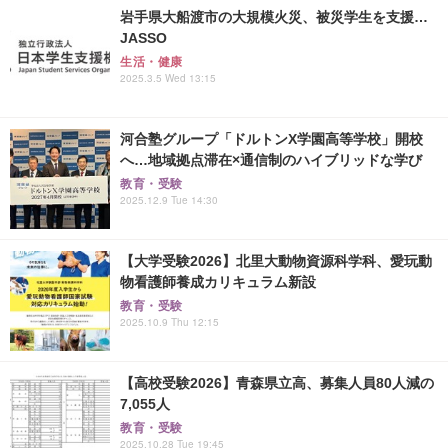
岩手県大船渡市の大規模火災、被災学生を支援…
JASSO
生活・健康
2025.3.5 Wed 13:15
河合塾グループ「ドルトンX学園高等学校」開校
へ…地域拠点滞在×通信制のハイブリッドな学び
教育・受験
2025.12.9 Tue 14:30
【大学受験2026】北里大動物資源科学科、愛玩動
物看護師養成カリキュラム新設
教育・受験
2025.10.9 Thu 12:15
【高校受験2026】青森県立高、募集人員80人減の
7,055人
教育・受験
2025.10.28 Tue 19:45