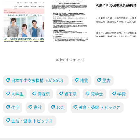
advertisement
日本学生支援機構（JASSO）
地震
災害
大学生
青森県
岩手県
奨学金
学費
住宅
家計
お金
教育・受験 トピックス
生活・健康 トピックス