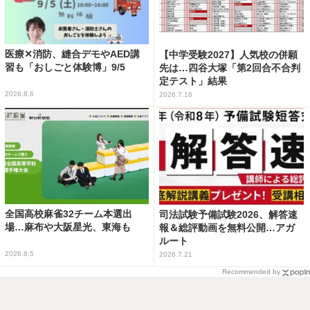
医療✕消防、縫合デモやAED講
【中学受験2027】人気校の併願
習も「おしごと体験博」9/5
先は…四谷大塚「第2回合不合判
定テスト」結果
2026.8.6
2026.7.16
全国高校麻雀32チーム本選出
司法試験予備試験2026、解答速
場…麻布や大阪星光、東海も
報＆総評動画を無料公開…アガ
ルート
2026.8.5
2026.7.21
Recommended by