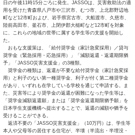
日の午後11時15分ごろに発生。JASSOは、災害救助法の適
用を受けた青森県八戸市や三沢市、むつ市、上北郡野辺地
町など12市町および、岩手県宮古市、大船渡市、久慈市、
陸前高田市、釜石市、上閉伊郡大槌町など12市町を対象
に、これらの地域の世帯に属する学生等の支援を開始し
た。
おもな支援策は、「給付奨学金（家計急変採用）／貸与
奨学金（緊急採用・応急採用）」「減額返還・返還期限猶
予」「JASSO災害支援金」の3種類。
奨学金の種類は、返還が不要な給付奨学金（家計急変採
用）と利子のない第一種奨学金、利子が付く第二種奨学金
があり、いずれも在学している学校を通じて申請する。ま
た、災害等により奨学金の返還が困難になった学生等は、
「奨学金減額返還願」または「奨学金返還期限猶予願」を
日本学生支援機構へ提出することで、返還の減額や猶予を
受けることができる。
返済不要の「JASSO災害支援金」（10万円）は、学生等
本人や父母等の居住する住宅が、半壊（半流出・半埋没・