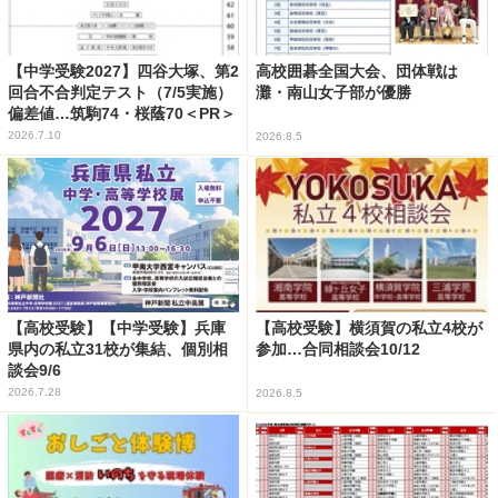
【中学受験2027】四谷大塚、第2
高校囲碁全国大会、団体戦は
回合不合判定テスト（7/5実施）
灘・南山女子部が優勝
偏差値…筑駒74・桜蔭70＜PR＞
2026.7.10
2026.8.5
【高校受験】【中学受験】兵庫
【高校受験】横須賀の私立4校が
県内の私立31校が集結、個別相
参加…合同相談会10/12
談会9/6
2026.7.28
2026.8.5