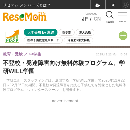
リセマム メンバーズ
Language
JP
/
CN
menu
search
大学受験 by 東進
医学部
東大受験
医専予備校徹底リサーチ
河合塾×東大特集
親子で考える大学選び
高校受験
中学受験
小学校受験
教育・受験
中学生
2025.12.22 Mon 13:55
共通テスト
夏休み
8月開催学校説明会・相談会
不登校・発達障害向け無料体験プログラム、学
8月開催イベント・WS
全国公立高校 過去問
人気記事
研WILL学園
自由研究教材（小学生向け）
自由研究教材（中学生向け）
ランキング
学研エル・スタッフィングは、展開する「学研WILL学園」で2025年12月22
日～12月26日の期間、不登校や発達障害を抱える子供たちを対象とした無料体
験プログラム「ウィンタースクール」を開催する。
advertisement