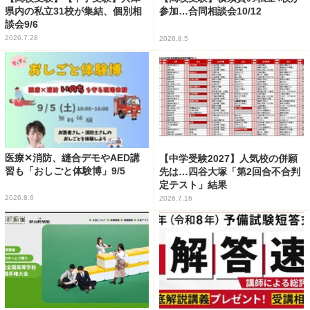
県内の私立31校が集結、個別相
参加…合同相談会10/12
談会9/6
2026.7.28
2026.8.5
医療✕消防、縫合デモやAED講
【中学受験2027】人気校の併願
習も「おしごと体験博」9/5
先は…四谷大塚「第2回合不合判
定テスト」結果
2026.8.6
2026.7.16