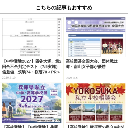
こちらの記事もおすすめ
【中学受験2027】四谷大塚、第2
高校囲碁全国大会、団体戦は
回合不合判定テスト（7/5実施）
灘・南山女子部が優勝
偏差値…筑駒74・桜蔭70＜PR＞
2026.7.10
2026.8.5
【高校受験】【中学受験】兵庫
【高校受験】横須賀の私立4校が