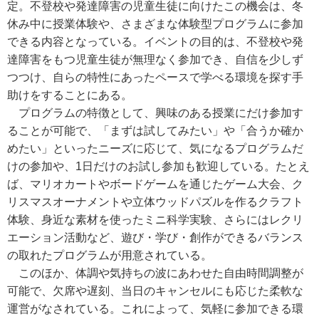
定。不登校や発達障害の児童生徒に向けたこの機会は、冬
休み中に授業体験や、さまざまな体験型プログラムに参加
できる内容となっている。イベントの目的は、不登校や発
達障害をもつ児童生徒が無理なく参加でき、自信を少しず
つつけ、自らの特性にあったペースで学べる環境を探す手
助けをすることにある。
プログラムの特徴として、興味のある授業にだけ参加す
ることが可能で、「まずは試してみたい」や「合うか確か
めたい」といったニーズに応じて、気になるプログラムだ
けの参加や、1日だけのお試し参加も歓迎している。たとえ
ば、マリオカートやボードゲームを通じたゲーム大会、ク
リスマスオーナメントや立体ウッドパズルを作るクラフト
体験、身近な素材を使ったミニ科学実験、さらにはレクリ
エーション活動など、遊び・学び・創作ができるバランス
の取れたプログラムが用意されている。
このほか、体調や気持ちの波にあわせた自由時間調整が
可能で、欠席や遅刻、当日のキャンセルにも応じた柔軟な
運営がなされている。これによって、気軽に参加できる環