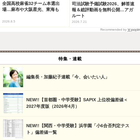
全国高校麻雀32チーム本選出
司法試験予備試験2026、解答速
場…麻布や大阪星光、東海も
報＆総評動画を無料公開…アガ
ルート
2026.8.5
2026.7.21
Recommended by
特集・連載
編集長・加藤紀子連載「今、会いたい人」
NEW!!【首都圏・中学受験】SAPIX 上位校偏差値＜
2027年度版（2026年4月）
NEW!!【関西・中学受験】浜学園「小6合否判定テス
ト」偏差値一覧