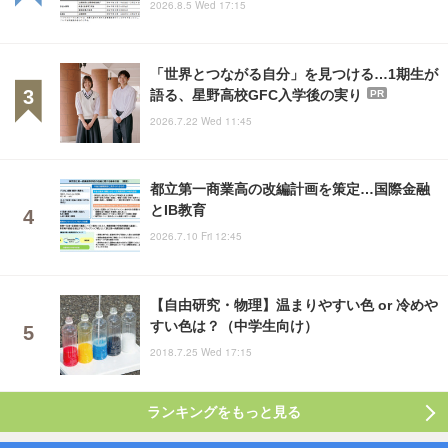
2026.8.5 Wed 17:15
「世界とつながる自分」を見つける…1期生が
語る、星野高校GFC入学後の実り
PR
2026.7.22 Wed 11:45
都立第一商業高の改編計画を策定…国際金融
とIB教育
2026.7.10 Fri 12:45
【自由研究・物理】温まりやすい色 or 冷めや
すい色は？（中学生向け）
2018.7.25 Wed 17:15
ランキングをもっと見る