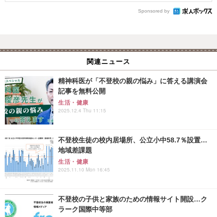
Sponsored by
関連ニュース
精神科医が「不登校の親の悩み」に答える講演会
記事を無料公開
生活・健康
2025.12.4 Thu 11:15
不登校生徒の校内居場所、公立小中58.7％設置…
地域差課題
生活・健康
2025.11.10 Mon 16:45
不登校の子供と家族のための情報サイト開設…ク
ラーク国際中等部