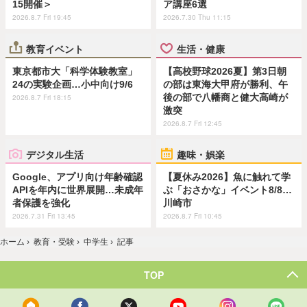
15開催＞
ア講座6選
2026.8.7 Fri 19:45
2026.7.30 Thu 11:15
教育イベント
生活・健康
東京都市大「科学体験教室」
【高校野球2026夏】第3日朝
24の実験企画…小中向け9/6
の部は東海大甲府が勝利、午
後の部で八幡商と健大高崎が
2026.8.7 Fri 18:15
激突
2026.8.7 Fri 12:45
デジタル生活
趣味・娯楽
Google、アプリ向け年齢確認
【夏休み2026】魚に触れて学
APIを年内に世界展開…未成年
ぶ「おさかな」イベント8/8…
者保護を強化
川崎市
2026.7.31 Fri 13:45
2026.8.7 Fri 10:45
ホーム
›
教育・受験
›
中学生
›
記事
TOP