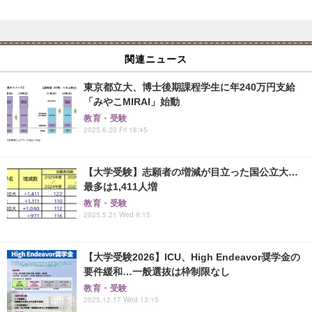
関連ニュース
東京都立大、博士後期課程学生に年240万円支給
「みやこMIRAI」始動
教育・受験
2025.6.20 Fri 18:45
【大学受験】志願者の増減が目立った国公立大…
最多は1,411人増
教育・受験
2025.5.21 Wed 9:15
【大学受験2026】ICU、High Endeavor奨学金の
要件緩和…一般選抜は枠制限なし
教育・受験
2025.12.17 Wed 13:15