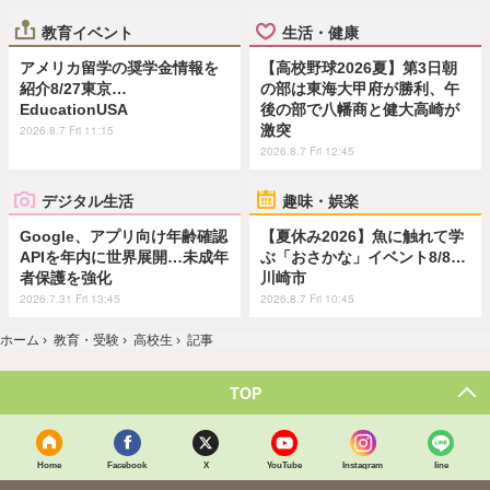
教育イベント
生活・健康
アメリカ留学の奨学金情報を
【高校野球2026夏】第3日朝
紹介8/27東京…
の部は東海大甲府が勝利、午
EducationUSA
後の部で八幡商と健大高崎が
激突
2026.8.7 Fri 11:15
2026.8.7 Fri 12:45
デジタル生活
趣味・娯楽
Google、アプリ向け年齢確認
【夏休み2026】魚に触れて学
APIを年内に世界展開…未成年
ぶ「おさかな」イベント8/8…
者保護を強化
川崎市
2026.7.31 Fri 13:45
2026.8.7 Fri 10:45
ホーム
›
教育・受験
›
高校生
›
記事
TOP
Home
Facebook
X
YouTube
Instagram
line