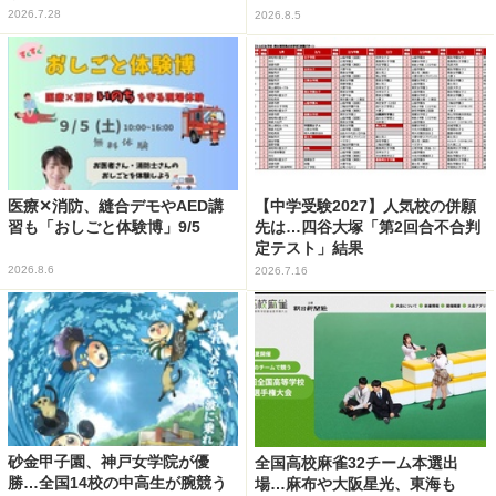
2026.7.28
2026.8.5
医療✕消防、縫合デモやAED講
【中学受験2027】人気校の併願
習も「おしごと体験博」9/5
先は…四谷大塚「第2回合不合判
定テスト」結果
2026.8.6
2026.7.16
砂金甲子園、神戸女学院が優
全国高校麻雀32チーム本選出
勝…全国14校の中高生が腕競う
場…麻布や大阪星光、東海も