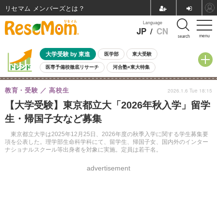
リセマム メンバーズ
Language
JP
/
CN
menu
search
大学受験 by 東進
医学部
東大受験
医専予備校徹底リサーチ
河合塾×東大特集
親子で考える大学選び
高校受験
中学受験
小学校受験
教育・受験
高校生
2026.1.6 Tue 18:15
共通テスト
夏休み
8月開催学校説明会・相談会
【大学受験】東京都立大「2026年秋入学」留学
8月開催イベント・WS
全国公立高校 過去問
人気記事
生・帰国子女など募集
自由研究教材（小学生向け）
自由研究教材（中学生向け）
ランキング
東京都立大学は2025年12月25日、2026年度の秋季入学に関する学生募集要
項を公表した。理学部生命科学科にて、留学生、帰国子女、国内外のインター
ナショナルスクール等出身者を対象に実施。定員は若干名。
advertisement