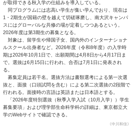
が取得できる秋入学の仕組みを導入している。
同プログラムには志高い学生が集い学んでおり、現在は
1・2期生が国籍の壁を越えて切磋琢磨し、南大沢キャンパ
スにはグローバルな共修の場が定着しつつあるという。
2026年度は第3期生の募集となる。
対象は、留学生や帰国子女、国内外のインターナショナ
ルスクール出身者など。2026年度（令和8年度）の入学時
期は2026年10月1日で、出願期間は4月8日から4月17日ま
で。選抜は6月15日に行われ、合否は7月1日に発表され
る。
募集定員は若干名。選抜方法は書類選考による第一次選
抜と、面接（口頭試問を含む）による第二次選抜の2段階で
行われる。面接時の言語は英語または日本語とする。
「2026年度特別選抜（秋季入学入試（10月入学））学生
募集要項」および理学部生命科学科の詳細は、東京都立大
学のWebサイトで確認できる。
《中川和佳》