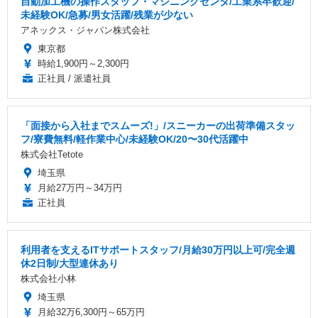
自動加工機の操作スタッフ・マシニングセンタ/工業系卒歓迎/
未経験OK/急募/男女活躍/残業が少ない
アネックス・ジャパン株式会社
東京都
時給1,900円～2,300円
正社員 / 派遣社員
「面接から入社までスムーズ!」/スニーカーの出荷準備スタッ
フ/寮費無料/軽作業中心/未経験OK/20〜30代活躍中
株式会社Tetote
埼玉県
月給27万円～34万円
正社員
利用者を支えるITサポートスタッフ/月給30万円以上可/完全週
休2日制/大型連休あり
株式会社小林
埼玉県
月給32万6,300円～65万円