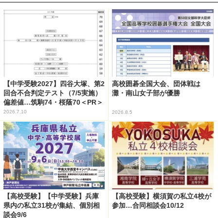
【中学受験2027】四谷大塚、第2
高校囲碁全国大会、団体戦は
回合不合判定テスト（7/5実施）
灘・南山女子部が優勝
偏差値…筑駒74・桜蔭70＜PR＞
2026.7.10
2026.8.5
【高校受験】【中学受験】兵庫
【高校受験】横須賀の私立4校が
県内の私立31校が集結、個別相
参加…合同相談会10/12
談会9/6