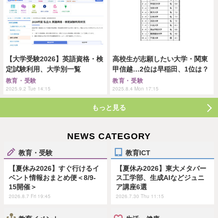
【大学受験2026】英語資格・検
高校生が志願したい大学・関東
定試験利用、大学別一覧
甲信越…2位は早稲田、1位は？
教育・受験
教育・受験
2025.9.2 Tue 14:15
2025.8.4 Mon 17:15
もっと見る
NEWS CATEGORY
教育・受験
教育ICT
【夏休み2026】すぐ行けるイ
【夏休み2026】東大メタバー
ベント情報おまとめ便＜8/9-
ス工学部、生成AIなどジュニ
15開催＞
ア講座6選
2026.8.7 Fri 19:45
2026.7.30 Thu 11:15