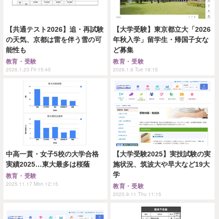
【共通テスト2026】追・再試験
【大学受験】東京都立大「2026
の天気、京都は雷を伴う雪の可
年秋入学」留学生・帰国子女な
能性も
ど募集
教育・受験
教育・受験
2026.1.23 Fri 15:45
2026.1.6 Tue 18:15
中高一貫・女子5校の大学合格
【大学受験2025】実技試験の実
実績2025…東大最多は桜蔭
施状況、筑波大や早大など19大
学
教育・受験
2025.11.17 Mon 12:15
教育・受験
2025.9.11 Thu 11:15