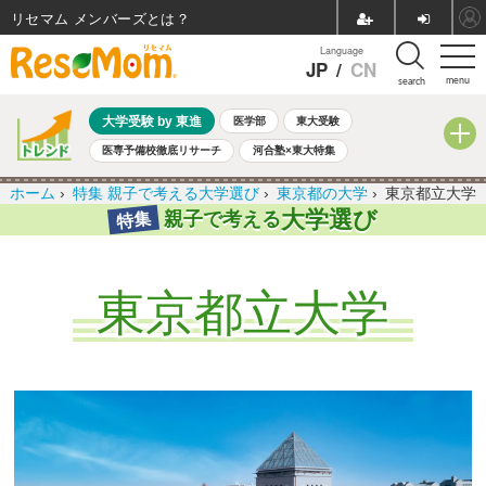
リセマム メンバーズ
Language
JP
/
CN
menu
search
大学受験 by 東進
医学部
東大受験
医専予備校徹底リサーチ
河合塾×東大特集
親子で考える大学選び
高校受験
中学受験
小学校受験
ホーム
›
特集 親子で考える大学選び
›
東京都の大学
›
東京都立大学
共通テスト
夏休み
8月開催学校説明会・相談会
大学選び
親子で考える
特集
8月開催イベント・WS
全国公立高校 過去問
人気記事
自由研究教材（小学生向け）
自由研究教材（中学生向け）
ランキング
東京都立大学