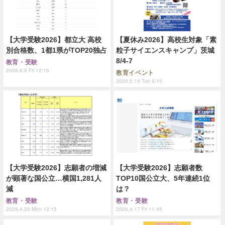
【大学受験2026】都立大 高校
【夏休み2026】高校生対象「素
別合格数、1都1県がTOP20独占
粒子サイエンスキャンプ」茨城
8/4-7
教育・受験
2026.6.5 Fri 12:15
教育イベント
2026.5.19 Tue 9:15
【大学受験2026】志願者の増減
【大学受験2026】志願者数
が顕著な国公立…横国1,281人
TOP10国公立大、5年連続1位
減
は？
教育・受験
教育・受験
2026.4.20 Mon 13:15
2026.4.17 Fri 11:45