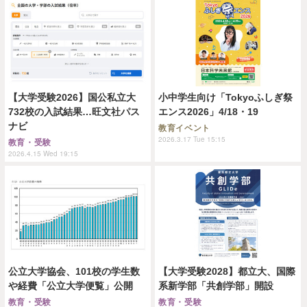
【大学受験2026】国公私立大
小中学生向け「Tokyoふしぎ祭
732校の入試結果…旺文社パス
エンス2026」4/18・19
ナビ
教育イベント
2026.3.17 Tue 15:15
教育・受験
2026.4.15 Wed 19:15
公立大学協会、101校の学生数
【大学受験2028】都立大、国際
や経費「公立大学便覧」公開
系新学部「共創学部」開設
教育・受験
教育・受験