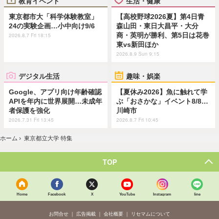
教育イベント
生活・健康
東京都市大「科学体験教室」
【高校野球2026夏】第4日青
24の実験企画…小中向け9/6
森山田・東日大昌平・大分
商・英明が勝利、第5日は花巻
2026.8.7 Fri 18:15
東vs新田ほか
2026.8.9 Sun 9:15
デジタル生活
趣味・娯楽
Google、アプリ向け年齢確認
【夏休み2026】魚に触れて学
APIを年内に世界展開…未成年
ぶ「おさかな」イベント8/8…
者保護を強化
川崎市
2026.7.31 Fri 13:45
2026.8.7 Fri 10:45
ホーム
›
東京都立大学 特集
TOP
Home
Facebook
X
YouTube
Instagram
line
お問合せ
広告掲載
会社概要
リセマムについて