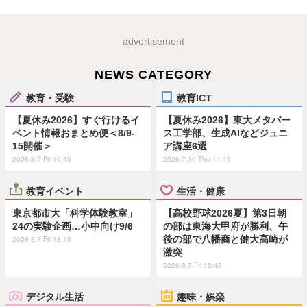
advertisement
NEWS CATEGORY
教育・受験
教育ICT
【夏休み2026】すぐ行けるイ
【夏休み2026】東大メタバー
ベント情報おまとめ便＜8/9-
ス工学部、生成AIなどジュニ
15開催＞
ア講座6選
2026.8.7 Fri 19:45
2026.7.30 Thu 11:15
教育イベント
生活・健康
東京都市大「科学体験教室」
【高校野球2026夏】第3日朝
24の実験企画…小中向け9/6
の部は東海大甲府が勝利、午
後の部で八幡商と健大高崎が
2026.8.7 Fri 18:15
激突
2026.8.7 Fri 12:45
デジタル生活
趣味・娯楽