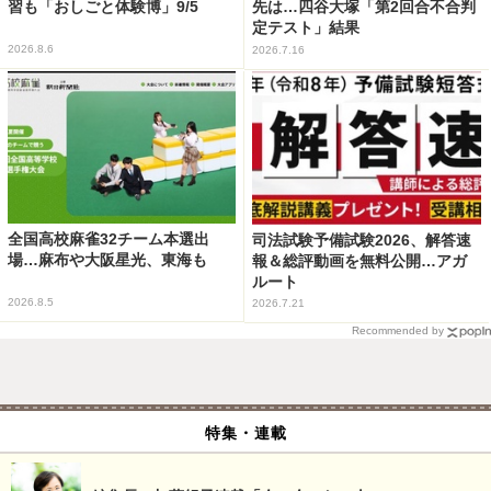
習も「おしごと体験博」9/5
先は…四谷大塚「第2回合不合判
定テスト」結果
2026.8.6
2026.7.16
全国高校麻雀32チーム本選出
司法試験予備試験2026、解答速
場…麻布や大阪星光、東海も
報＆総評動画を無料公開…アガ
ルート
2026.8.5
2026.7.21
Recommended by
特集・連載