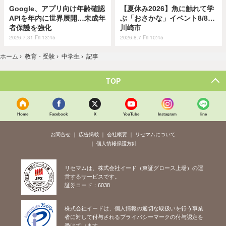
Google、アプリ向け年齢確認
【夏休み2026】魚に触れて学
APIを年内に世界展開…未成年
ぶ「おさかな」イベント8/8…
者保護を強化
川崎市
2026.7.31 Fri 13:45
2026.8.7 Fri 10:45
ホーム
›
教育・受験
›
中学生
›
記事
TOP
Home
Facebook
X
YouTube
Instagram
line
お問合せ
広告掲載
会社概要
リセマムについて
個人情報保護方針
リセマムは、株式会社イード（東証グロース上場）の運
営するサービスです。
証券コード：6038
株式会社イードは、個人情報の適切な取扱いを行う事業
者に対して付与されるプライバシーマークの付与認定を
受けています。