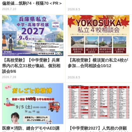
偏差値…筑駒74・桜蔭70＜PR＞
2026.7.10
2026.8.5
【高校受験】【中学受験】兵庫
【高校受験】横須賀の私立4校が
県内の私立31校が集結、個別相
参加…合同相談会10/12
談会9/6
2026.7.28
2026.8.5
医療✕消防、縫合デモやAED講
【中学受験2027】人気校の併願