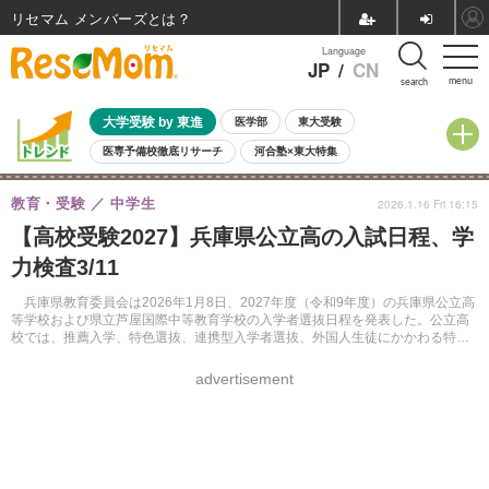
リセマム メンバーズ
Language
JP
/
CN
menu
search
大学受験 by 東進
医学部
東大受験
医専予備校徹底リサーチ
河合塾×東大特集
親子で考える大学選び
高校受験
中学受験
小学校受験
教育・受験
中学生
2026.1.16 Fri 16:15
共通テスト
夏休み
8月開催学校説明会・相談会
【高校受験2027】兵庫県公立高の入試日程、学
8月開催イベント・WS
全国公立高校 過去問
人気記事
力検査3/11
自由研究教材（小学生向け）
自由研究教材（中学生向け）
ランキング
兵庫県教育委員会は2026年1月8日、2027年度（令和9年度）の兵庫県公立高
等学校および県立芦屋国際中等教育学校の入学者選抜日程を発表した。公立高
校では、推薦入学、特色選抜、連携型入学者選抜、外国人生徒にかかわる特別
枠選抜などを2027年2月16日（一部の学校では2月17日）に実施、学力検査は3
月11日に行う。
advertisement