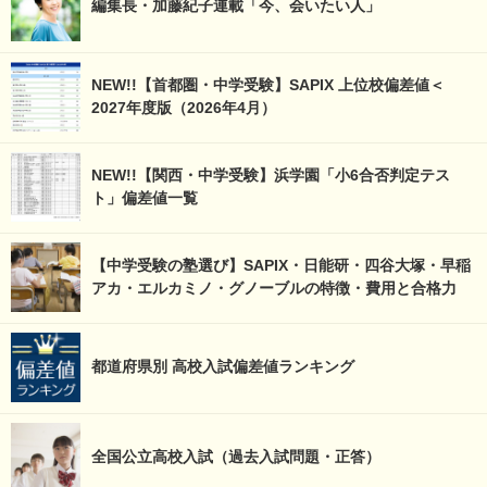
編集長・加藤紀子連載「今、会いたい人」
NEW!!【首都圏・中学受験】SAPIX 上位校偏差値＜
2027年度版（2026年4月）
NEW!!【関西・中学受験】浜学園「小6合否判定テス
ト」偏差値一覧
【中学受験の塾選び】SAPIX・日能研・四谷大塚・早稲
アカ・エルカミノ・グノーブルの特徴・費用と合格力
都道府県別 高校入試偏差値ランキング
全国公立高校入試（過去入試問題・正答）