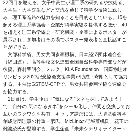
22回目を迎える。女子中高生が理工系の研究者や技術者、
大学生・大学院生などと交流を通じて科学や技術に親し
み、理工系進路の魅力を知ることを目的としている。15を
超える理工系学協会・企業が科学実験を提供するほか、40
を超える理工系学協会・研究機関・企業によるポスターが
展示され、参加者はその場でポスター発表者と直接話すこ
とができる。
文部科学省、男女共同参画機構、日本経済団体連合会
（経団連）、高等学校文化連盟全国自然科学専門部などが
後援。森村豊明会、メルク、KLA Foundation、国際物理オ
リンピック2023記念協会支援事業が助成・寄附として協力
する。主催はGSTEM-CPPで、男女共同参画学協会連絡会
が協力する。
1日目は、学生企画「"気になる"タネを探してみよう！」
で、自分の"気になるタネ"をシール化し、仲間と交換してお
互いのワクワクを共有。キャリア講演には、大隅基礎科学
創成財団理事の竹重一彦氏、MizLinxの野城菜帆氏、花王の
難波綾氏が登壇する。学生企画「未来シナリオライター～