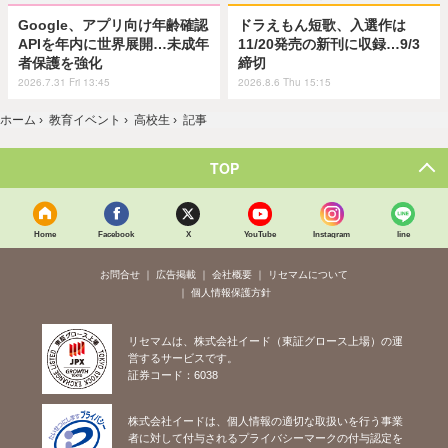
Google、アプリ向け年齢確認
ドラえもん短歌、入選作は
APIを年内に世界展開…未成年
11/20発売の新刊に収録…9/3
者保護を強化
締切
2026.7.31 Fri 13:45
2026.8.6 Thu 15:15
ホーム
›
教育イベント
›
高校生
›
記事
TOP
Home
Facebook
X
YouTube
Instagram
line
お問合せ
広告掲載
会社概要
リセマムについて
個人情報保護方針
リセマムは、株式会社イード（東証グロース上場）の運
営するサービスです。
証券コード：6038
株式会社イードは、個人情報の適切な取扱いを行う事業
者に対して付与されるプライバシーマークの付与認定を