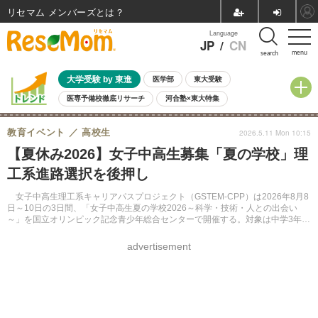
リセマム メンバーズ
Language
JP
/
CN
menu
search
大学受験 by 東進
医学部
東大受験
医専予備校徹底リサーチ
河合塾×東大特集
親子で考える大学選び
高校受験
中学受験
小学校受験
教育イベント
高校生
2026.5.11 Mon 10:15
共通テスト
夏休み
8月開催学校説明会・相談会
【夏休み2026】女子中高生募集「夏の学校」理
8月開催イベント・WS
全国公立高校 過去問
人気記事
工系進路選択を後押し
自由研究教材（小学生向け）
自由研究教材（中学生向け）
ランキング
女子中高生理工系キャリアパスプロジェクト（GSTEM-CPP）は2026年8月8
日～10日の3日間、「女子中高生夏の学校2026～科学・技術・人との出会い
～」を国立オリンピック記念青少年総合センターで開催する。対象は中学3年
生・高校1～3年生・高等専門学校生の女子で、定員は100名。参加費は宿泊費
および食費を含む1万円。
advertisement