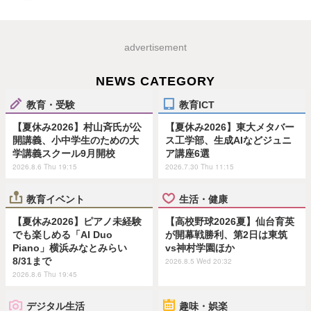
advertisement
NEWS CATEGORY
教育・受験
教育ICT
【夏休み2026】村山斉氏が公
【夏休み2026】東大メタバー
開講義、小中学生のための大
ス工学部、生成AIなどジュニ
学講義スクール9月開校
ア講座6選
2026.8.6 Thu 19:15
2026.7.30 Thu 11:15
教育イベント
生活・健康
【夏休み2026】ピアノ未経験
【高校野球2026夏】仙台育英
でも楽しめる「AI Duo
が開幕戦勝利、第2日は東筑
Piano」横浜みなとみらい
vs神村学園ほか
8/31まで
2026.8.5 Wed 20:32
2026.8.6 Thu 19:45
デジタル生活
趣味・娯楽