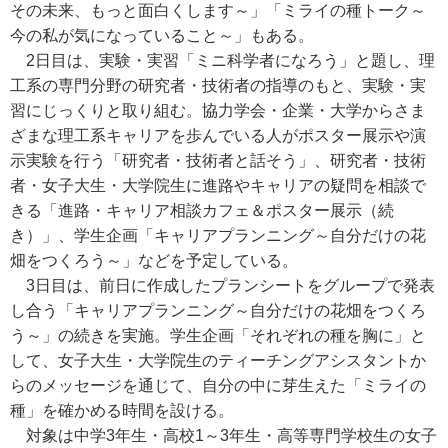
その未来、もっと面白くします～」「ミライの種トーク～
今の私が気になっていること～」もある。
2日目は、実験・実習「ミニ科学者になろう」と題し、理
工系の専門分野の研究者・技術者の指導のもと、実験・実
習にじっくりと取り組む。協力学会・企業・大学からさま
ざまな理工系キャリアを歩んでいる人がポスター展示や演
示実験を行う「研究者・技術者と話そう」、研究者・技術
者・女子大生・大学院生に進路やキャリアの疑問を相談で
きる「進路・キャリア相談カフェ＆ポスター展示（続
き）」、学生企画「キャリアプランニング～自分だけの花
畑をつくろう～」などを予定している。
3日目は、前日に作成したプランシートをグループで発表
し合う「キャリアプランニング～自分だけの花畑をつくろ
う～」の続きを実施。学生企画「それぞれの種を胸に」と
して、女子大生・大学院生のティーチングアシスタントか
らのメッセージを通じて、自分の中に芽生えた「ミライの
種」を確かめる時間を設ける。
対象は中学3年生・高校1～3年生・高等専門学校生の女子