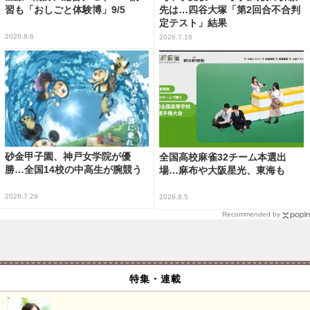
習も「おしごと体験博」9/5
先は…四谷大塚「第2回合不合判
定テスト」結果
2026.8.6
2026.7.16
砂金甲子園、神戸女学院が優
全国高校麻雀32チーム本選出
勝…全国14校の中高生が腕競う
場…麻布や大阪星光、東海も
2026.7.29
2026.8.5
Recommended by
特集・連載