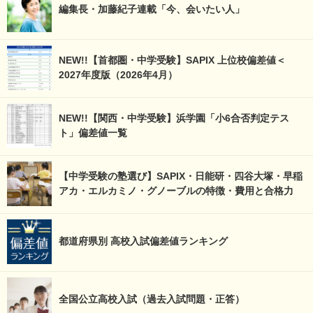
編集長・加藤紀子連載「今、会いたい人」
NEW!!【首都圏・中学受験】SAPIX 上位校偏差値＜
2027年度版（2026年4月）
NEW!!【関西・中学受験】浜学園「小6合否判定テス
ト」偏差値一覧
【中学受験の塾選び】SAPIX・日能研・四谷大塚・早稲
アカ・エルカミノ・グノーブルの特徴・費用と合格力
都道府県別 高校入試偏差値ランキング
全国公立高校入試（過去入試問題・正答）