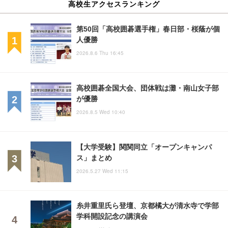
高校生アクセスランキング
第50回「高校囲碁選手権」春日部・桜蔭が個
人優勝
2026.8.6 Thu 16:45
高校囲碁全国大会、団体戦は灘・南山女子部
が優勝
2026.8.5 Wed 10:40
【大学受験】関関同立「オープンキャンパ
ス」まとめ
2026.5.27 Wed 11:15
糸井重里氏ら登壇、京都橘大が清水寺で学部
学科開設記念の講演会