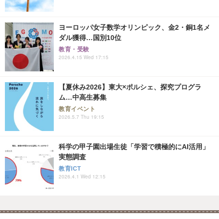
ヨーロッパ女子数学オリンピック、金2・銅1名メ
ダル獲得…国別10位
教育・受験
2026.4.15 Wed 17:15
【夏休み2026】東大×ポルシェ、探究プログラ
ム…中高生募集
教育イベント
2026.5.7 Thu 19:15
科学の甲子園出場生徒「学習で積極的にAI活用」
実態調査
教育ICT
2026.4.1 Wed 12:15