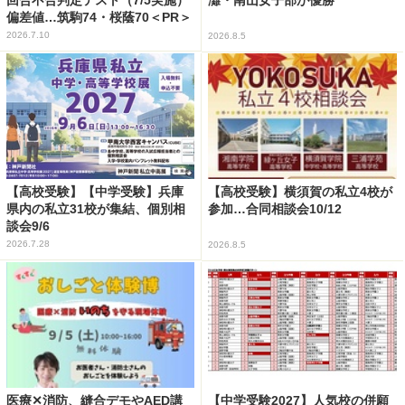
灘・南山女子部が優勝
偏差値…筑駒74・桜蔭70＜PR＞
2026.7.10
2026.8.5
【高校受験】【中学受験】兵庫
【高校受験】横須賀の私立4校が
県内の私立31校が集結、個別相
参加…合同相談会10/12
談会9/6
2026.7.28
2026.8.5
医療✕消防、縫合デモやAED講
【中学受験2027】人気校の併願