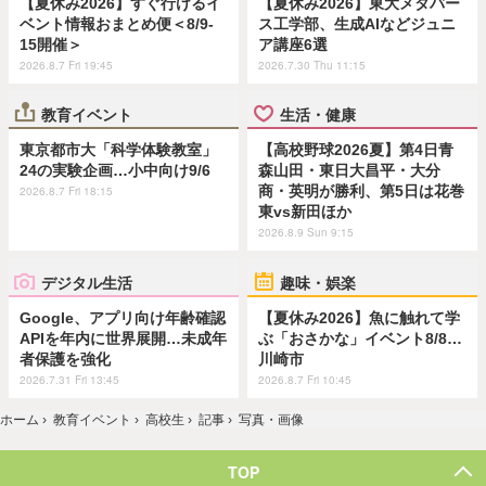
【夏休み2026】すぐ行けるイ
【夏休み2026】東大メタバー
ベント情報おまとめ便＜8/9-
ス工学部、生成AIなどジュニ
15開催＞
ア講座6選
2026.8.7 Fri 19:45
2026.7.30 Thu 11:15
教育イベント
生活・健康
東京都市大「科学体験教室」
【高校野球2026夏】第4日青
24の実験企画…小中向け9/6
森山田・東日大昌平・大分
商・英明が勝利、第5日は花巻
2026.8.7 Fri 18:15
東vs新田ほか
2026.8.9 Sun 9:15
デジタル生活
趣味・娯楽
Google、アプリ向け年齢確認
【夏休み2026】魚に触れて学
APIを年内に世界展開…未成年
ぶ「おさかな」イベント8/8…
者保護を強化
川崎市
2026.7.31 Fri 13:45
2026.8.7 Fri 10:45
ホーム
›
教育イベント
›
高校生
›
記事
›
写真・画像
TOP