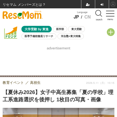
リセマム メンバーズ
Language
JP
/
CN
menu
search
大学受験 by 東進
医学部
東大受験
医専予備校徹底リサーチ
河合塾×東大特集
親子で考える大学選び
高校受験
中学受験
小学校受験
advertisement
共通テスト
夏休み
8月開催学校説明会・相談会
8月開催イベント・WS
全国公立高校 過去問
人気記事
自由研究教材（小学生向け）
自由研究教材（中学生向け）
ランキング
教育イベント
高校生
2026.5.11（月） 10:15
【夏休み2026】女子中高生募集「夏の学校」理
工系進路選択を後押し 1枚目の写真・画像