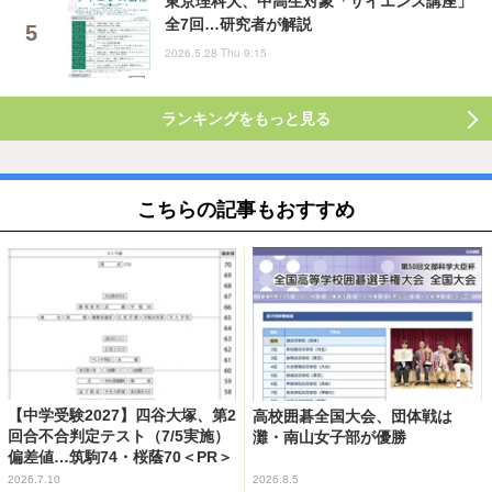
東京理科大、中高生対象「サイエンス講座」
全7回…研究者が解説
2026.5.28 Thu 9:15
ランキングをもっと見る
こちらの記事もおすすめ
【中学受験2027】四谷大塚、第2
高校囲碁全国大会、団体戦は
回合不合判定テスト（7/5実施）
灘・南山女子部が優勝
偏差値…筑駒74・桜蔭70＜PR＞
2026.7.10
2026.8.5