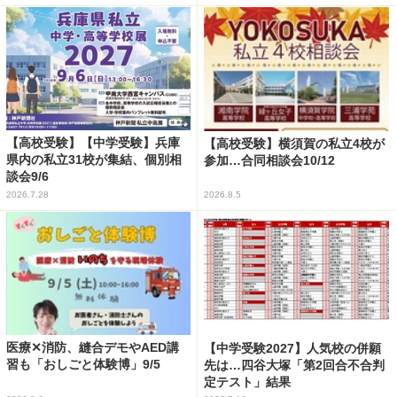
【高校受験】【中学受験】兵庫
【高校受験】横須賀の私立4校が
県内の私立31校が集結、個別相
参加…合同相談会10/12
談会9/6
2026.7.28
2026.8.5
医療✕消防、縫合デモやAED講
【中学受験2027】人気校の併願
習も「おしごと体験博」9/5
先は…四谷大塚「第2回合不合判
定テスト」結果