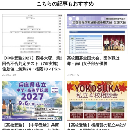
こちらの記事もおすすめ
【中学受験2027】四谷大塚、第2
高校囲碁全国大会、団体戦は
回合不合判定テスト（7/5実施）
灘・南山女子部が優勝
偏差値…筑駒74・桜蔭70＜PR＞
2026.7.10
2026.8.5
【高校受験】【中学受験】兵庫
【高校受験】横須賀の私立4校が