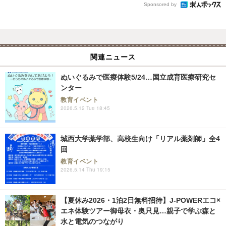
Sponsored by
関連ニュース
ぬいぐるみで医療体験5/24…国立成育医療研究セ
ンター
教育イベント
2026.5.12 Tue 18:45
城西大学薬学部、高校生向け「リアル薬剤師」全4
回
教育イベント
2026.5.14 Thu 19:15
【夏休み2026・1泊2日無料招待】J-POWERエコ×
エネ体験ツアー御母衣・奥只見…親子で学ぶ森と
水と電気のつながり