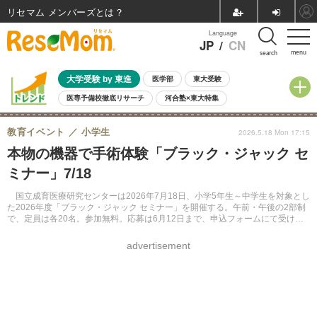
リセマム メンバーズ
Language
JP
/
CN
menu
search
大学受験 by 東進
医学部
東大受験
医専予備校徹底リサーチ
河合塾×東大特集
親子で考える大学選び
高校受験
中学受験
小学校受験
教育イベント
小学生
2026.5.18 Mon 17:15
共通テスト
夏休み
8月開催学校説明会・相談会
本物の機器で手術体験「ブラック・ジャック セ
8月開催イベント・WS
全国公立高校 過去問
人気記事
ミナー」7/18
自由研究教材（小学生向け）
自由研究教材（中学生向け）
ランキング
国立成育医療研究センターは2026年7月18日、小学5年生～中学生を対象とし
た2026年度「ブラック・ジャック セミナー」を開催する。午前・午後の2部制
で、定員は各20名。参加無料。応募は6月12日まで、申込フォームにて受け付
ける。なお、応募多数の場合は抽選。
advertisement