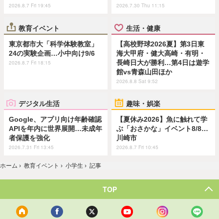
2026.8.7 Fri 19:45
2026.7.30 Thu 11:15
教育イベント
生活・健康
東京都市大「科学体験教室」
【高校野球2026夏】第3日東
24の実験企画…小中向け9/6
海大甲府・健大高崎・有明・
長崎日大が勝利…第4日は遊学
2026.8.7 Fri 18:15
館vs青森山田ほか
2026.8.8 Sat 9:52
デジタル生活
趣味・娯楽
Google、アプリ向け年齢確認
【夏休み2026】魚に触れて学
APIを年内に世界展開…未成年
ぶ「おさかな」イベント8/8…
者保護を強化
川崎市
2026.7.31 Fri 13:45
2026.8.7 Fri 10:45
ホーム
›
教育イベント
›
小学生
›
記事
TOP