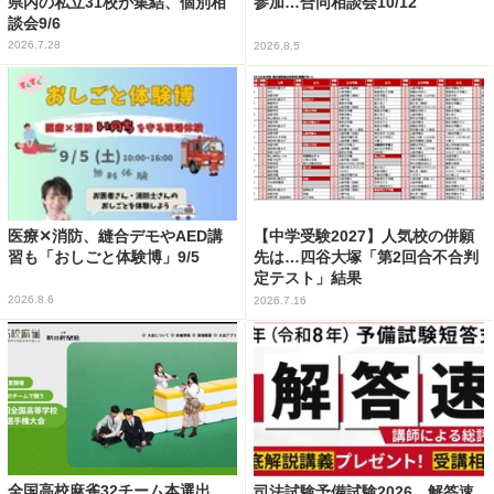
県内の私立31校が集結、個別相
参加…合同相談会10/12
談会9/6
2026.7.28
2026.8.5
医療✕消防、縫合デモやAED講
【中学受験2027】人気校の併願
習も「おしごと体験博」9/5
先は…四谷大塚「第2回合不合判
定テスト」結果
2026.8.6
2026.7.16
全国高校麻雀32チーム本選出
司法試験予備試験2026、解答速