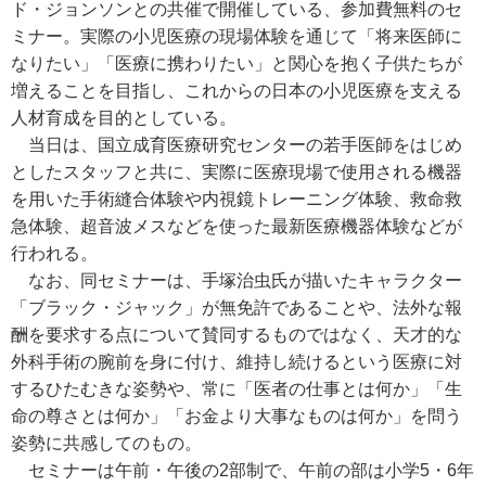
ド・ジョンソンとの共催で開催している、参加費無料のセ
ミナー。実際の小児医療の現場体験を通じて「将来医師に
なりたい」「医療に携わりたい」と関心を抱く子供たちが
増えることを目指し、これからの日本の小児医療を支える
人材育成を目的としている。
当日は、国立成育医療研究センターの若手医師をはじめ
としたスタッフと共に、実際に医療現場で使用される機器
を用いた手術縫合体験や内視鏡トレーニング体験、救命救
急体験、超音波メスなどを使った最新医療機器体験などが
行われる。
なお、同セミナーは、手塚治虫氏が描いたキャラクター
「ブラック・ジャック」が無免許であることや、法外な報
酬を要求する点について賛同するものではなく、天才的な
外科手術の腕前を身に付け、維持し続けるという医療に対
するひたむきな姿勢や、常に「医者の仕事とは何か」「生
命の尊さとは何か」「お金より大事なものは何か」を問う
姿勢に共感してのもの。
セミナーは午前・午後の2部制で、午前の部は小学5・6年