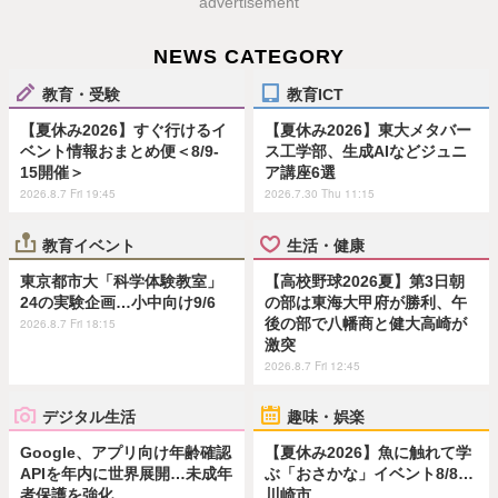
advertisement
NEWS CATEGORY
教育・受験
教育ICT
【夏休み2026】すぐ行けるイ
【夏休み2026】東大メタバー
ベント情報おまとめ便＜8/9-
ス工学部、生成AIなどジュニ
15開催＞
ア講座6選
2026.8.7 Fri 19:45
2026.7.30 Thu 11:15
教育イベント
生活・健康
東京都市大「科学体験教室」
【高校野球2026夏】第3日朝
24の実験企画…小中向け9/6
の部は東海大甲府が勝利、午
後の部で八幡商と健大高崎が
2026.8.7 Fri 18:15
激突
2026.8.7 Fri 12:45
デジタル生活
趣味・娯楽
Google、アプリ向け年齢確認
【夏休み2026】魚に触れて学
APIを年内に世界展開…未成年
ぶ「おさかな」イベント8/8…
者保護を強化
川崎市