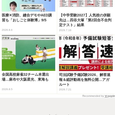
医療✕消防、縫合デモやAED講
【中学受験2027】人気校の併願
習も「おしごと体験博」9/5
先は…四谷大塚「第2回合不合判
定テスト」結果
2026.8.6
2026.7.16
全国高校麻雀32チーム本選出
司法試験予備試験2026、解答速
場…麻布や大阪星光、東海も
報＆総評動画を無料公開…アガ
ルート
2026.8.5
2026.7.21
Recommended by