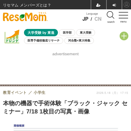
リセマム メンバーズ
Language
JP
/
CN
menu
search
大学受験 by 東進
医学部
東大受験
医専予備校徹底リサーチ
河合塾×東大特集
親子で考える大学選び
高校受験
中学受験
小学校受験
advertisement
共通テスト
夏休み
8月開催学校説明会・相談会
8月開催イベント・WS
全国公立高校 過去問
人気記事
自由研究教材（小学生向け）
自由研究教材（中学生向け）
ランキング
教育イベント
小学生
2026.5.18（月） 17:15
本物の機器で手術体験「ブラック・ジャック セ
ミナー」7/18 1枚目の写真・画像