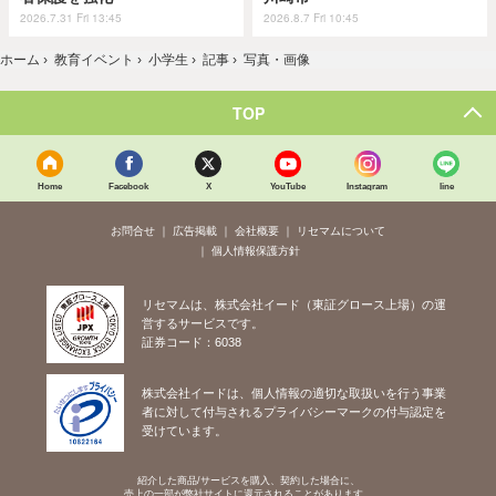
2026.7.31 Fri 13:45
2026.8.7 Fri 10:45
ホーム
›
教育イベント
›
小学生
›
記事
›
写真・画像
TOP
Home
Facebook
X
YouTube
Instagram
line
お問合せ
広告掲載
会社概要
リセマムについて
個人情報保護方針
リセマムは、株式会社イード（東証グロース上場）の運
営するサービスです。
証券コード：6038
株式会社イードは、個人情報の適切な取扱いを行う事業
者に対して付与されるプライバシーマークの付与認定を
受けています。
紹介した商品/サービスを購入、契約した場合に、
売上の一部が弊社サイトに還元されることがあります。