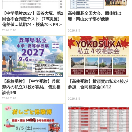
【中学受験2027】四谷大塚、第2
高校囲碁全国大会、団体戦は
回合不合判定テスト（7/5実施）
灘・南山女子部が優勝
偏差値…筑駒74・桜蔭70＜PR＞
2026.7.10
2026.8.5
【高校受験】【中学受験】兵庫
【高校受験】横須賀の私立4校が
県内の私立31校が集結、個別相
参加…合同相談会10/12
談会9/6
2026.7.28
2026.8.5