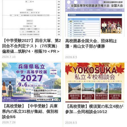
【中学受験2027】四谷大塚、第2
高校囲碁全国大会、団体戦は
回合不合判定テスト（7/5実施）
灘・南山女子部が優勝
偏差値…筑駒74・桜蔭70＜PR＞
2026.7.10
2026.8.5
【高校受験】【中学受験】兵庫
【高校受験】横須賀の私立4校が
県内の私立31校が集結、個別相
参加…合同相談会10/12
談会9/6
2026.7.28
2026.8.5