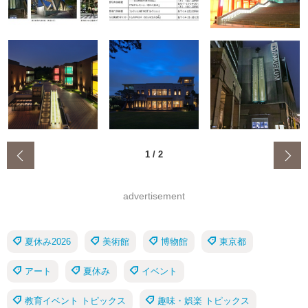
‹
1
/
2
advertisement
夏休み2026
美術館
博物館
東京都
アート
夏休み
イベント
教育イベント トピックス
趣味・娯楽 トピックス