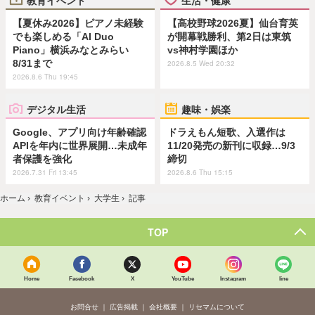
教育イベント
生活・健康
【夏休み2026】ピアノ未経験
【高校野球2026夏】仙台育英
でも楽しめる「AI Duo
が開幕戦勝利、第2日は東筑
Piano」横浜みなとみらい
vs神村学園ほか
8/31まで
2026.8.5 Wed 20:32
2026.8.6 Thu 19:45
デジタル生活
趣味・娯楽
Google、アプリ向け年齢確認
ドラえもん短歌、入選作は
APIを年内に世界展開…未成年
11/20発売の新刊に収録…9/3
者保護を強化
締切
2026.7.31 Fri 13:45
2026.8.6 Thu 15:15
ホーム
›
教育イベント
›
大学生
›
記事
TOP
Home
Facebook
X
YouTube
Instagram
line
お問合せ
広告掲載
会社概要
リセマムについて