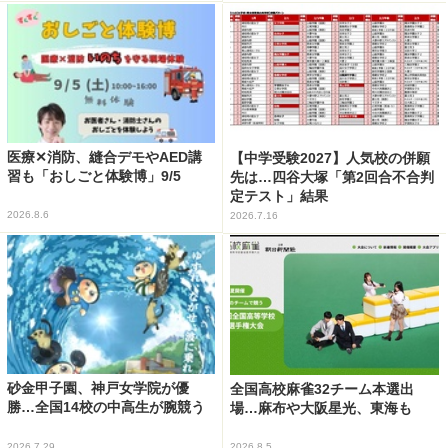
医療✕消防、縫合デモやAED講
【中学受験2027】人気校の併願
習も「おしごと体験博」9/5
先は…四谷大塚「第2回合不合判
定テスト」結果
2026.8.6
2026.7.16
砂金甲子園、神戸女学院が優
全国高校麻雀32チーム本選出
勝…全国14校の中高生が腕競う
場…麻布や大阪星光、東海も
2026.7.29
2026.8.5