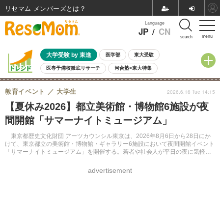
リセマム メンバーズ
Language
JP
/
CN
menu
search
大学受験 by 東進
医学部
東大受験
医専予備校徹底リサーチ
河合塾×東大特集
親子で考える大学選び
高校受験
中学受験
小学校受験
教育イベント
大学生
2026.6.16 Tue 14:15
共通テスト
夏休み
8月開催学校説明会・相談会
【夏休み2026】都立美術館・博物館6施設が夜
8月開催イベント・WS
全国公立高校 過去問
人気記事
間開館「サマーナイトミュージアム」
自由研究教材（小学生向け）
自由研究教材（中学生向け）
ランキング
東京都歴史文化財団 アーツカウンシル東京は、2026年8月6日から28日にか
けて、東京都立の美術館・博物館・ギャラリー6施設において夜間開館イベント
「サマーナイトミュージアム」を開催する。若者や社会人が平日の夜に気軽に
アート・文化に触れる機会を提供することを目的としている。
advertisement