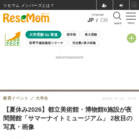
リセマム メンバーズ
Language
JP
/
CN
menu
search
大学受験 by 東進
医学部
東大受験
医専予備校徹底リサーチ
河合塾×東大特集
親子で考える大学選び
高校受験
中学受験
小学校受験
advertisement
共通テスト
夏休み
8月開催学校説明会・相談会
8月開催イベント・WS
全国公立高校 過去問
人気記事
自由研究教材（小学生向け）
自由研究教材（中学生向け）
ランキング
教育イベント
大学生
2026.6.16（火） 14:15
【夏休み2026】都立美術館・博物館6施設が夜
間開館「サマーナイトミュージアム」 2枚目の
写真・画像