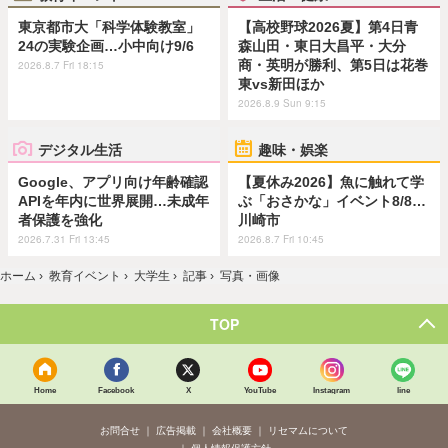
東京都市大「科学体験教室」
【高校野球2026夏】第4日青
24の実験企画…小中向け9/6
森山田・東日大昌平・大分
商・英明が勝利、第5日は花巻
2026.8.7 Fri 18:15
東vs新田ほか
2026.8.9 Sun 9:15
デジタル生活
趣味・娯楽
Google、アプリ向け年齢確認
【夏休み2026】魚に触れて学
APIを年内に世界展開…未成年
ぶ「おさかな」イベント8/8…
者保護を強化
川崎市
2026.7.31 Fri 13:45
2026.8.7 Fri 10:45
ホーム
›
教育イベント
›
大学生
›
記事
›
写真・画像
TOP
Home
Facebook
X
YouTube
Instagram
line
お問合せ
広告掲載
会社概要
リセマムについて