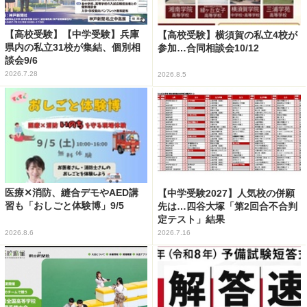
【高校受験】【中学受験】兵庫
【高校受験】横須賀の私立4校が
県内の私立31校が集結、個別相
参加…合同相談会10/12
談会9/6
2026.7.28
2026.8.5
医療✕消防、縫合デモやAED講
【中学受験2027】人気校の併願
習も「おしごと体験博」9/5
先は…四谷大塚「第2回合不合判
定テスト」結果
2026.8.6
2026.7.16