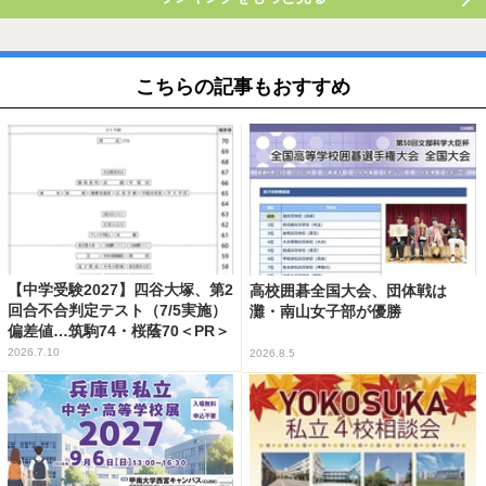
こちらの記事もおすすめ
【中学受験2027】四谷大塚、第2
高校囲碁全国大会、団体戦は
回合不合判定テスト（7/5実施）
灘・南山女子部が優勝
偏差値…筑駒74・桜蔭70＜PR＞
2026.7.10
2026.8.5