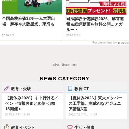
全国高校麻雀32チーム本選出
司法試験予備試験2026、解答速
場…麻布や大阪星光、東海も
報＆総評動画を無料公開…アガ
ルート
2026.8.5
2026.7.21
Recommended by
advertisement
NEWS CATEGORY
教育・受験
教育ICT
【夏休み2026】すぐ行けるイ
【夏休み2026】東大メタバー
ベント情報おまとめ便＜8/9-
ス工学部、生成AIなどジュニ
15開催＞
ア講座6選
2026.8.7 Fri 19:45
2026.7.30 Thu 11:15
教育イベント
生活・健康