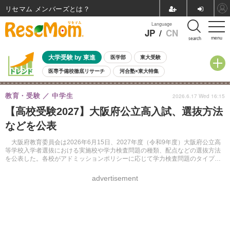
リセマム メンバーズ
Language
JP
/
CN
menu
search
大学受験 by 東進
医学部
東大受験
医専予備校徹底リサーチ
河合塾×東大特集
親子で考える大学選び
高校受験
中学受験
小学校受験
教育・受験
中学生
2026.6.17 Wed 16:15
共通テスト
夏休み
8月開催学校説明会・相談会
【高校受験2027】大阪府公立高入試、選抜方法
8月開催イベント・WS
全国公立高校 過去問
人気記事
などを公表
自由研究教材（小学生向け）
自由研究教材（中学生向け）
ランキング
大阪府教育委員会は2026年6月15日、2027年度（令和9年度）大阪府公立高
等学校入学者選抜における実施校や学力検査問題の種類、配点などの選抜方法
を公表した。各校がアドミッションポリシーに応じて学力検査問題のタイプや
調査書との比率を設定する大阪府独自の制度を引き続き実施する。
advertisement