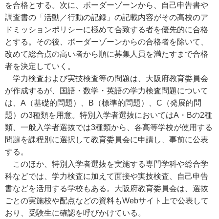
を合格とする。次に、ボーダーゾーンから、自己申告書や
調査書の「活動／行動の記録」の記載内容がその高校のア
ドミッションポリシーに極めて合致する者を優先的に合格
とする。その後、ボーダーゾーンからの合格者を除いて、
改めて総合点の高い者から順に募集人員を満たすまで合格
者を決定していく。
学力検査および実技検査等の問題は、大阪府教育委員会
が作成するが、国語・数学・英語の学力検査問題について
は、A（基礎的問題）、B（標準的問題）、C（発展的問
題）の3種類を用意。特別入学者選抜においてはA・Bの2種
類、一般入学者選抜では3種類から、各高等学校が使用する
問題を課程別に選択して教育委員会に申請し、事前に公表
する。
このほか、特別入学者選抜を実施する専門学科や総合学
科などでは、学力検査に加えて面接や実技検査、自己申告
書などを活用する学校もある。大阪府教育委員会は、選抜
ごとの実施校や配点などの資料もWebサイト上で公表して
おり、受験生に確認を呼びかけている。