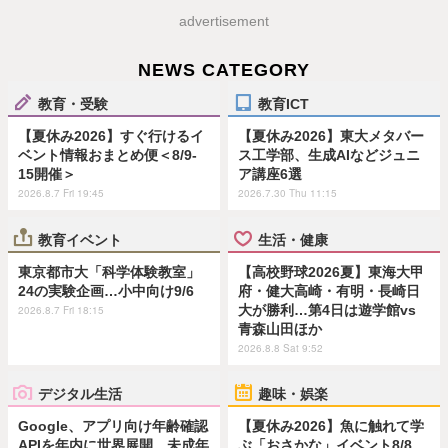
advertisement
NEWS CATEGORY
教育・受験
教育ICT
【夏休み2026】すぐ行けるイ
【夏休み2026】東大メタバー
ベント情報おまとめ便＜8/9-
ス工学部、生成AIなどジュニ
15開催＞
ア講座6選
2026.8.7 Fri 19:45
2026.7.30 Thu 11:15
教育イベント
生活・健康
東京都市大「科学体験教室」
【高校野球2026夏】東海大甲
24の実験企画…小中向け9/6
府・健大高崎・有明・長崎日
大が勝利…第4日は遊学館vs
2026.8.7 Fri 18:15
青森山田ほか
2026.8.8 Sat 9:52
デジタル生活
趣味・娯楽
Google、アプリ向け年齢確認
【夏休み2026】魚に触れて学
APIを年内に世界展開…未成年
ぶ「おさかな」イベント8/8…