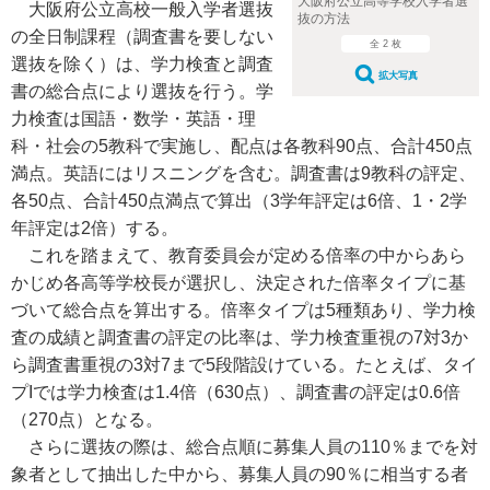
大阪府公立高等学校入学者選
大阪府公立高校一般入学者選抜
抜の方法
の全日制課程（調査書を要しない
全 2 枚
選抜を除く）は、学力検査と調査
拡大写真
書の総合点により選抜を行う。学
力検査は国語・数学・英語・理
科・社会の5教科で実施し、配点は各教科90点、合計450点
満点。英語にはリスニングを含む。調査書は9教科の評定、
各50点、合計450点満点で算出（3学年評定は6倍、1・2学
年評定は2倍）する。
これを踏まえて、教育委員会が定める倍率の中からあら
かじめ各高等学校長が選択し、決定された倍率タイプに基
づいて総合点を算出する。倍率タイプは5種類あり、学力検
査の成績と調査書の評定の比率は、学力検査重視の7対3か
ら調査書重視の3対7まで5段階設けている。たとえば、タイ
プIでは学力検査は1.4倍（630点）、調査書の評定は0.6倍
（270点）となる。
さらに選抜の際は、総合点順に募集人員の110％までを対
象者として抽出した中から、募集人員の90％に相当する者