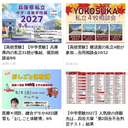
【高校受験】【中学受験】兵庫
【高校受験】横須賀の私立4校が
県内の私立31校が集結、個別相
参加…合同相談会10/12
談会9/6
2026.7.28
2026.8.5
医療✕消防、縫合デモやAED講
【中学受験2027】人気校の併願
習も「おしごと体験博」9/5
先は…四谷大塚「第2回合不合判
定テスト」結果