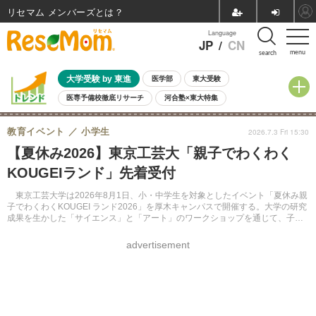
リセマム メンバーズ
Language
JP
/
CN
menu
search
大学受験 by 東進
医学部
東大受験
医専予備校徹底リサーチ
河合塾×東大特集
親子で考える大学選び
高校受験
中学受験
小学校受験
教育イベント
小学生
2026.7.3 Fri 15:30
共通テスト
夏休み
8月開催学校説明会・相談会
【夏休み2026】東京工芸大「親子でわくわく
8月開催イベント・WS
全国公立高校 過去問
人気記事
KOUGEIランド」先着受付
自由研究教材（小学生向け）
自由研究教材（中学生向け）
ランキング
東京工芸大学は2026年8月1日、小・中学生を対象としたイベント「夏休み親
子でわくわくKOUGEI ランド2026」を厚木キャンパスで開催する。大学の研究
成果を生かした「サイエンス」と「アート」のワークショップを通じて、子供
たちに学びの楽しさを伝えることを目的としている。参加費は無料で、申込み
は先着順で受付中。
advertisement