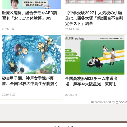
医療✕消防、縫合デモやAED講
【中学受験2027】人気校の併願
習も「おしごと体験博」9/5
先は…四谷大塚「第2回合不合判
定テスト」結果
2026.8.6
2026.7.16
砂金甲子園、神戸女学院が優
全国高校麻雀32チーム本選出
勝…全国14校の中高生が腕競う
場…麻布や大阪星光、東海も
2026.7.29
2026.8.5
Recommended by