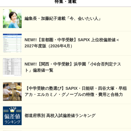
特集・連載
編集長・加藤紀子連載「今、会いたい人」
NEW!!【首都圏・中学受験】SAPIX 上位校偏差値＜
2027年度版（2026年4月）
NEW!!【関西・中学受験】浜学園「小6合否判定テス
ト」偏差値一覧
【中学受験の塾選び】SAPIX・日能研・四谷大塚・早稲
アカ・エルカミノ・グノーブルの特徴・費用と合格力
都道府県別 高校入試偏差値ランキング