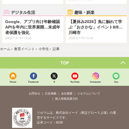
デジタル生活
趣味・娯楽
Google、アプリ向け年齢確認
【夏休み2026】魚に触れて学
APIを年内に世界展開…未成年
ぶ「おさかな」イベント8/8…
者保護を強化
川崎市
2026.7.31 Fri 13:45
2026.8.7 Fri 10:45
ホーム
›
教育イベント
›
小学生
›
記事
TOP
Home
Facebook
X
YouTube
Instagram
line
お問合せ
広告掲載
会社概要
リセマムについて
個人情報保護方針
リセマムは、株式会社イード（東証グロース上場）の運
営するサービスです。
証券コード：6038