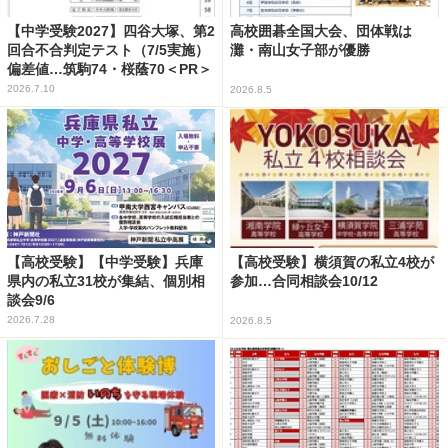
【中学受験2027】四谷大塚、第2
高校囲碁全国大会、団体戦は
回合不合判定テスト（7/5実施）
灘・南山女子部が優勝
偏差値…筑駒74・桜蔭70＜PR＞
2026.7.10
2026.8.5
【高校受験】【中学受験】兵庫
【高校受験】横須賀の私立4校が
県内の私立31校が集結、個別相
参加…合同相談会10/12
談会9/6
2026.7.28
2026.8.5