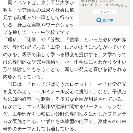
夏休み親子でわくわく
同イベントは、東京工芸大学が
KOUGEIランド2026のちらし
教育・研究活動の成果を社会に還
全 2 枚
元する取組みの一環として行って
拡大写真
いる。身近な実験やワークショッ
プを通して、小・中学校で学ぶ
「理科」「化学」や「算数」「数学」といった教科の知識
が、専門分野である「工学」にどのようにつながっていく
のかを、親子で楽しく学べる機会を提供する。大学ならで
はの専門的な研究や技術を、小・中学生にもわかりやすい
形で体験してもらうことで、新しい発見と喜びを得られる
内容となっている。
当日は、「作って飛ばそう水ロケット！」や「化学発光
を見てみよう ～ルミノール反応に挑戦～」など、子供た
ちの知的好奇心を刺激する多彩な企画が用意されている。
ほかにも、マンガ制作や建築に関するワークショップな
ど、工学部がもつ幅広い分野の専門性を生かしたプログラ
ムが実施される。いずれも体験型の内容で、夏休みの自由
研究のテーマとしても適している。