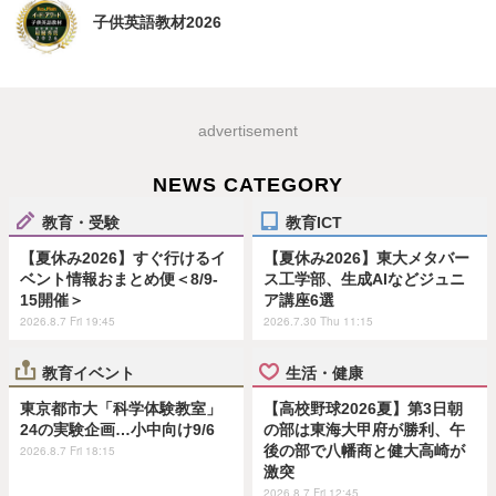
子供英語教材2026
advertisement
NEWS CATEGORY
教育・受験
教育ICT
【夏休み2026】すぐ行けるイ
【夏休み2026】東大メタバー
ベント情報おまとめ便＜8/9-
ス工学部、生成AIなどジュニ
15開催＞
ア講座6選
2026.8.7 Fri 19:45
2026.7.30 Thu 11:15
教育イベント
生活・健康
東京都市大「科学体験教室」
【高校野球2026夏】第3日朝
24の実験企画…小中向け9/6
の部は東海大甲府が勝利、午
後の部で八幡商と健大高崎が
2026.8.7 Fri 18:15
激突
2026.8.7 Fri 12:45