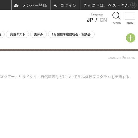
ログイン
こんにちは、ゲストさん
Language
JP
/
CN
menu
search
験
共通テスト
夏休み
8月開催学校説明会・相談会
2026.7.3 Fri 18:45
大臣室ツアー、リサイクル、自然環境などについて学ぶ体験プログラムを実施する。