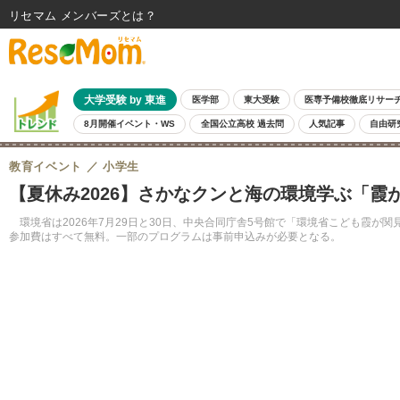
リセマム メンバーズ
大学受験 by 東進
医学部
東大受験
医専予備校徹底リサー
8月開催イベント・WS
全国公立高校 過去問
人気記事
自由研
教育イベント
小学生
【夏休み2026】さかなクンと海の環境学ぶ「霞
環境省は2026年7月29日と30日、中央合同庁舎5号館で「環境省こども霞
参加費はすべて無料。一部のプログラムは事前申込みが必要となる。