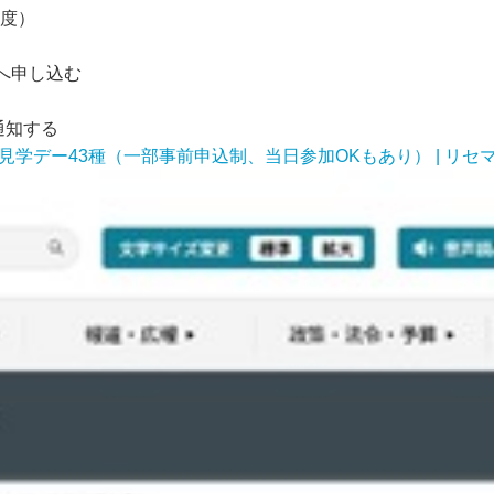
程度）
へ申し込む
通知する
学デー43種（一部事前申込制、当日参加OKもあり） | リセ