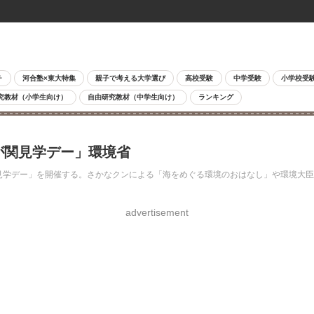
チ
河合塾×東大特集
親子で考える大学選び
高校受験
中学受験
小学校受
究教材（小学生向け）
自由研究教材（中学生向け）
ランキング
が関見学デー」環境省
が関見学デー」を開催する。さかなクンによる「海をめぐる環境のおはなし」や環境
advertisement