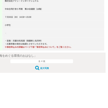
海をめぐる環境のおはなし」
全 4 枚
拡大写真