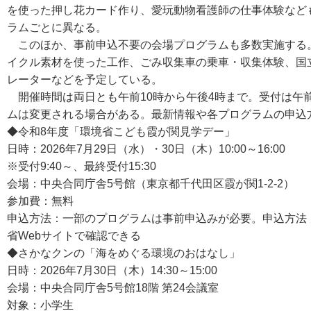
を使った押し花カード作り、愛玩動物看護師の仕事体験など
ラムごとに異なる。
このほか、事前申込不要の会場プログラムも多数実施する
イクル素材を使った工作、ごみ収集車の乗車・収集体験、国
レーターなどを予定している。
開催時間は両日とも午前10時から午後4時まで。受付は午前
ムは変更される場合がある。最新情報や各プログラムの申込
◆令和8年度「環境省こども霞が関見学デー」
日時：2026年7月29日（水）・30日（木）10:00～16:00
※受付9:40～、最終受付15:30
会場：中央合同庁舎5号館（東京都千代田区霞が関1-2-2）
参加費：無料
申込方法：一部のプログラムは事前申込みが必要。申込方法
省Webサイトで確認できる
◆さかなクンの「海をめぐる環境のおはなし」
日時：2026年7月30日（木）14:30～15:00
会場：中央合同庁舎5号館18階 第24会議室
対象：小学生