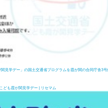
も霞が関見学デー」の国土交通省プログラムを霞が関の合同庁舎
こども霞が関見学デー | リセマム