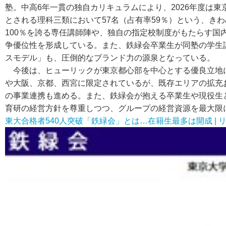
塾。中高6年一貫の独自カリキュラムにより、2026年度は東
とされる理科三類において57名（占有率59％）という、き
100％を誇る専任講師陣や、独自の指定校制度がもたらす国
争優位性を形成している。また、鉄緑会卒業生が同塾の学生
スモデル」も、圧倒的なブランド力の源泉となっている。
今後は、ヒューリックが東京都心部を中心とする優良立地に
や大阪、京都、西宮に限定されているが、既存エリアの拡充
の事業連携も進める。また、鉄緑会が抱える卒業生や現役生
育研の経営方針を尊重しつつ、グループの経営資源を最大限
東大合格者540人突破「鉄緑会」とは…在籍生最多は開成 | 