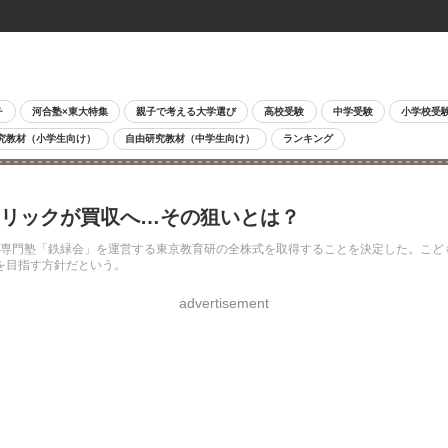
チ
河合塾×東大特集
親子で考える大学選び
高校受験
中学受験
小学校受
究教材（小学生向け）
自由研究教材（中学生向け）
ランキング
ーリックが買収へ…その狙いとは？
導専門塾「鉄緑会」を運営する東京教育研の全株式を取得することを決定した。こ
を目指す方針だという。
advertisement