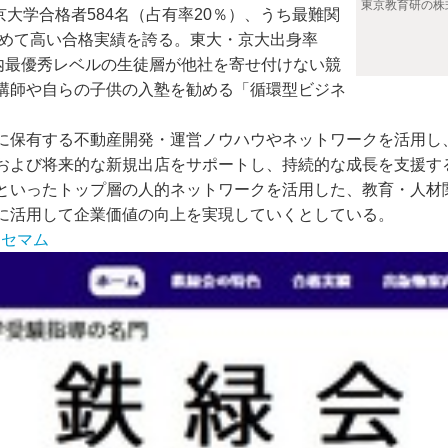
東京教育研の株
京大学合格者584名（占有率20％）、うち最難関
わめて高い合格実績を誇る。東大・京大出身率
内最優秀レベルの生徒層が他社を寄せ付けない競
講師や自らの子供の入塾を勧める「循環型ビジネ
保有する不動産開発・運営ノウハウやネットワークを活用し
および将来的な新規出店をサポートし、持続的な成長を支援す
といったトップ層の人的ネットワークを活用した、教育・人材
に活用して企業価値の向上を実現していくとしている。
リセマム