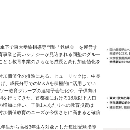
ン傘下で東大受験指導専門塾「鉄緑会」を運営す
育事業と高いシナジーが見込まれる同塾のグルー
こども教育事業のさらなる成長と高付加価値化を
付加価値化の推進にある。ヒューリックは、中長
を掲げ、成長分野でのM＆Aを積極的に活用してい
リソー教育グループの連結子会社化や、子供向け
開を行ってきた。首都圏における18歳以下人口
の増加に伴い、子供1人あたりへの教育投資は
付加価値教育のニーズが今後さらに高まると確信
年生から高校3年生を対象とした集団受験指導