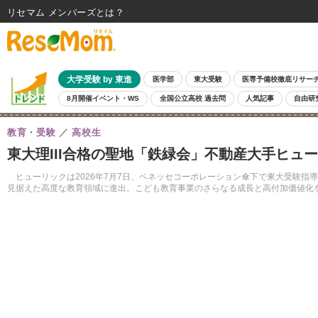
リセマム メンバーズ
大学受験 by 東進
医学部
東大受験
医専予備校徹底リサー
8月開催イベント・WS
全国公立高校 過去問
人気記事
自由研
教育・受験
高校生
東大理III合格の聖地「鉄緑会」不動産大手ヒュ
ヒューリックは2026年7月7日、ベネッセコーポレーション傘下で東大受験指
見据えた高度な教育領域に進出。こども教育事業のさらなる成長と高付加価値化