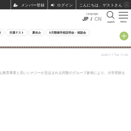
ログイン
こんにちは、ゲストさん
Language
JP
/
CN
menu
search
験
共通テスト
夏休み
8月開催学校説明会・相談会
2026.7.7 Tue 17:45
ども教育事業と高いシナジーが見込まれる同塾のグループ参画により、大学受験を