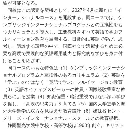
験が可能となる。
同校はこの認定を契機として、2027年4月に新たに「イ
ンターナショナルコース」を開設する。同コースでは、ケ
ンブリッジインターナショナルプログラムとの互換性をも
つカリキュラムを導入し、主要教科をすべて英語で学ぶフ
ルイマージョン教育を展開する。日常的に英語で学び、思
考し、議論する環境の中で、国際社会で活躍するために必
要な高度で実践的な英語運用能力と探究的な学びを身に付
けることをめざす。
同コースのおもな特色は（1）ケンブリッジインターナシ
ョナルプログラムと互換性のあるカリキュラム（2）英語を
「学ぶ」のではなく「英語で学ぶ」フルイマージョン教育
（3）英語ネイティブスピーカーの教員・国際経験豊富な教
員らによる授業（4）知識偏重・暗記重視ではない深い学び
を促し、「高次の思考力」を育てる（5）国内大学進学と海
外大学進学の双方を見据えた教育設計（6）姉妹校セント・
メリーズ・インターナショナル・スクールとの教育提携。
静岡聖光学院中学校・高等学校は1968年創立。キリスト