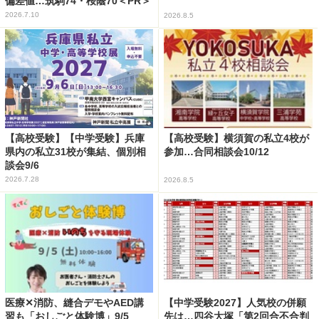
偏差値…筑駒74・桜蔭70＜PR＞
2026.7.10
2026.8.5
【高校受験】【中学受験】兵庫
【高校受験】横須賀の私立4校が
県内の私立31校が集結、個別相
参加…合同相談会10/12
談会9/6
2026.7.28
2026.8.5
医療✕消防、縫合デモやAED講
【中学受験2027】人気校の併願
習も「おしごと体験博」9/5
先は…四谷大塚「第2回合不合判