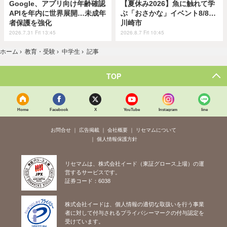
Google、アプリ向け年齢確認
【夏休み2026】魚に触れて学
APIを年内に世界展開…未成年
ぶ「おさかな」イベント8/8…
者保護を強化
川崎市
2026.7.31 Fri 13:45
2026.8.7 Fri 10:45
ホーム
›
教育・受験
›
中学生
›
記事
TOP
Home
Facebook
X
YouTube
Instagram
line
お問合せ
広告掲載
会社概要
リセマムについて
個人情報保護方針
リセマムは、株式会社イード（東証グロース上場）の運
営するサービスです。
証券コード：6038
株式会社イードは、個人情報の適切な取扱いを行う事業
者に対して付与されるプライバシーマークの付与認定を
受けています。