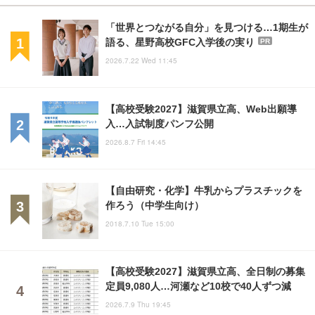
「世界とつながる自分」を見つける…1期生が
語る、星野高校GFC入学後の実り
PR
2026.7.22 Wed 11:45
【高校受験2027】滋賀県立高、Web出願導
入…入試制度パンフ公開
2026.8.7 Fri 14:45
【自由研究・化学】牛乳からプラスチックを
作ろう（中学生向け）
2018.7.10 Tue 15:00
【高校受験2027】滋賀県立高、全日制の募集
定員9,080人…河瀬など10校で40人ずつ減
2026.7.9 Thu 19:45