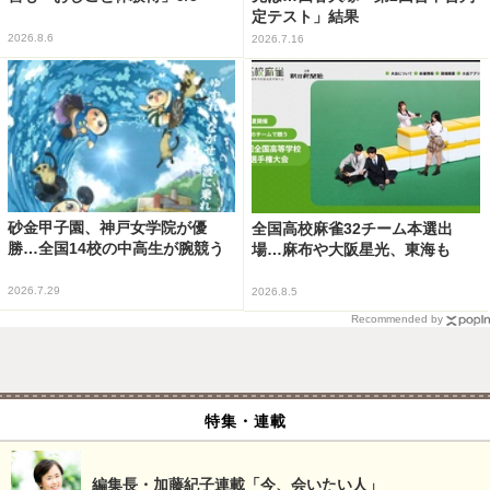
定テスト」結果
2026.8.6
2026.7.16
砂金甲子園、神戸女学院が優
全国高校麻雀32チーム本選出
勝…全国14校の中高生が腕競う
場…麻布や大阪星光、東海も
2026.7.29
2026.8.5
Recommended by
特集・連載
編集長・加藤紀子連載「今、会いたい人」