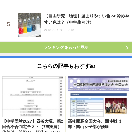
【自由研究・物理】温まりやすい色 or 冷めや
すい色は？（中学生向け）
2018.7.25 Wed 17:15
ランキングをもっと見る
こちらの記事もおすすめ
【中学受験2027】四谷大塚、第2
高校囲碁全国大会、団体戦は
回合不合判定テスト（7/5実施）
灘・南山女子部が優勝