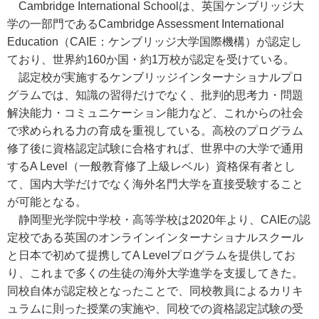
Cambridge International Schoolは、英国ケンブリッジ大
学の一部門であるCambridge Assessment International
Education（CAIE：ケンブリッジ大学国際機構）が認定し
ており、世界約160か国・約1万校が認定を受けている。
認定校が実施するケンブリッジインターナショナルプロ
グラムでは、知識の習得だけでなく、批判的思考力・問題
解決能力・コミュニケーション能力など、これからの社会
で求められる力の育成を重視している。高校のプログラム
修了後に資格認定試験に合格すれば、世界中の大学で通用
するA Level（一般教育修了上級レベル）資格保有者とし
て、国内大学だけでなく海外名門大学を直接受験すること
が可能となる。
静岡聖光学院中学校・高等学校は2020年より、CAIEの認
定校である英国のオンラインインターナショナルスクール
と日本で初めて提携してA Levelプログラムを提供してお
り、これまで多くの生徒の海外大学進学を支援してきた。
同校自体が認定校となったことで、同校教員によるカリキ
ュラムに則った授業の実施や、同校での資格認定試験の受