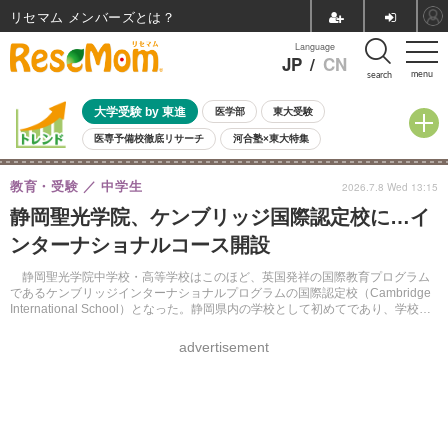
リセマム メンバーズ
Language
JP
/
CN
menu
search
大学受験 by 東進
医学部
東大受験
医専予備校徹底リサーチ
河合塾×東大特集
親子で考える大学選び
高校受験
中学受験
小学校受験
教育・受験
中学生
2026.7.8 Wed 13:15
共通テスト
夏休み
8月開催学校説明会・相談会
静岡聖光学院、ケンブリッジ国際認定校に…イ
8月開催イベント・WS
全国公立高校 過去問
人気記事
ンターナショナルコース開設
自由研究教材（小学生向け）
自由研究教材（中学生向け）
ランキング
静岡聖光学院中学校・高等学校はこのほど、英国発祥の国際教育プログラム
であるケンブリッジインターナショナルプログラムの国際認定校（Cambridge
International School）となった。静岡県内の学校として初めてであり、学校教
育法第1条に定める学校（いわゆる1条校）の男子校としては日本国内初だとい
う。
advertisement