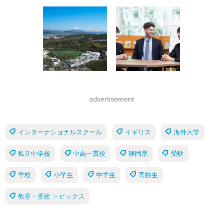
advertisement
インターナショナルスクール
イギリス
海外大学
私立中学校
中高一貫校
静岡県
受験
学校
小学生
中学生
高校生
教育・受験 トピックス