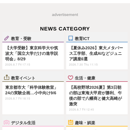
advertisement
NEWS CATEGORY
教育・受験
教育ICT
【大学受験】東京科学大や筑
【夏休み2026】東大メタバー
波大「国立大学だけの進学説
ス工学部、生成AIなどジュニ
明会」8/29
ア講座6選
2026.8.7 Fri 17:15
2026.7.30 Thu 11:15
教育イベント
生活・健康
東京都市大「科学体験教室」
【高校野球2026夏】第3日朝
24の実験企画…小中向け9/6
の部は東海大甲府が勝利、午
後の部で八幡商と健大高崎が
2026.8.7 Fri 18:15
激突
2026.8.7 Fri 12:45
デジタル生活
趣味・娯楽