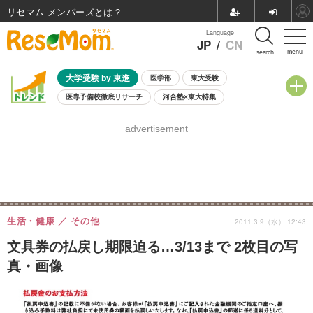
リセマム メンバーズ
Language
JP
/
CN
menu
search
大学受験 by 東進
医学部
東大受験
医専予備校徹底リサーチ
河合塾×東大特集
親子で考える大学選び
高校受験
中学受験
小学校受験
advertisement
共通テスト
夏休み
8月開催学校説明会・相談会
8月開催イベント・WS
全国公立高校 過去問
人気記事
自由研究教材（小学生向け）
自由研究教材（中学生向け）
ランキング
生活・健康
その他
2011.3.9（水） 12:43
文具券の払戻し期限迫る…3/13まで 2枚目の写
真・画像