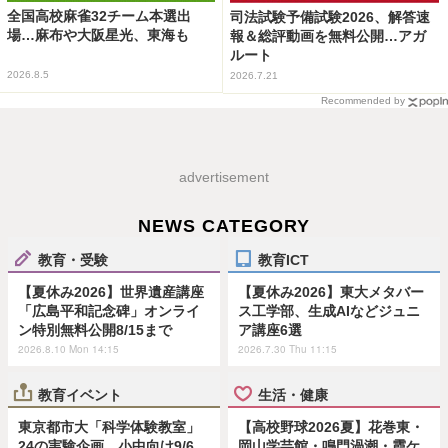
全国高校麻雀32チーム本選出
司法試験予備試験2026、解答速
場…麻布や大阪星光、東海も
報＆総評動画を無料公開…アガ
ルート
2026.8.5
2026.7.21
Recommended by
advertisement
NEWS CATEGORY
教育・受験
教育ICT
【夏休み2026】世界遺産講座
【夏休み2026】東大メタバー
「広島平和記念碑」オンライ
ス工学部、生成AIなどジュニ
ン特別無料公開8/15まで
ア講座6選
2026.8.10 Mon 14:15
2026.7.30 Thu 11:15
教育イベント
生活・健康
東京都市大「科学体験教室」
【高校野球2026夏】花巻東・
24の実験企画…小中向け9/6
岡山学芸館・鳴門渦潮・霞ケ