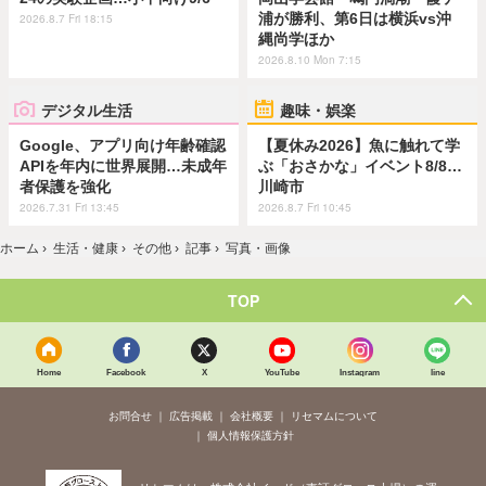
浦が勝利、第6日は横浜vs沖
2026.8.7 Fri 18:15
縄尚学ほか
2026.8.10 Mon 7:15
デジタル生活
趣味・娯楽
Google、アプリ向け年齢確認
【夏休み2026】魚に触れて学
APIを年内に世界展開…未成年
ぶ「おさかな」イベント8/8…
者保護を強化
川崎市
2026.7.31 Fri 13:45
2026.8.7 Fri 10:45
ホーム
›
生活・健康
›
その他
›
記事
›
写真・画像
TOP
Home
Facebook
X
YouTube
Instagram
line
お問合せ
広告掲載
会社概要
リセマムについて
個人情報保護方針