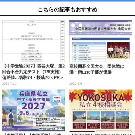
こちらの記事もおすすめ
【中学受験2027】四谷大塚、第2
高校囲碁全国大会、団体戦は
回合不合判定テスト（7/5実施）
灘・南山女子部が優勝
偏差値…筑駒74・桜蔭70＜PR＞
2026.7.10
2026.8.5