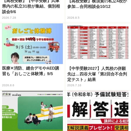
【高校受験】【中学受験】兵庫
【高校受験】横須賀の私立4校が
県内の私立31校が集結、個別相
参加…合同相談会10/12
談会9/6
2026.7.28
2026.8.5
医療✕消防、縫合デモやAED講
【中学受験2027】人気校の併願
習も「おしごと体験博」9/5
先は…四谷大塚「第2回合不合判
定テスト」結果
2026.8.6
2026.7.16