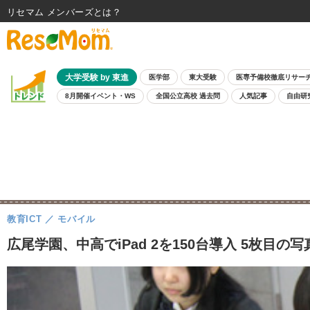
リセマム メンバーズ
大学受験 by 東進
医学部
東大受験
医専予備校徹底リサー
8月開催イベント・WS
全国公立高校 過去問
人気記事
自由研
教育ICT
モバイル
広尾学園、中高でiPad 2を150台導入 5枚目の