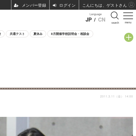
ログイン
こんにちは、ゲストさん
Language
JP
/
CN
menu
search
験
共通テスト
夏休み
8月開催学校説明会・相談会
2011.3.11（金） 14:00