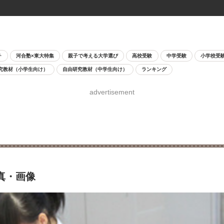
チ
河合塾×東大特集
親子で考える大学選び
高校受験
中学受験
小学校受
究教材（小学生向け）
自由研究教材（中学生向け）
ランキング
advertisement
写真・画像