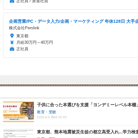
正社員 / 派遣社員
企画営業/PC・データ入力/企画・マーケティング 年休128日 大手
株式会社Perslink
東京都
月給30万円～40万円
正社員
子供に合った本選びを支援「ヨンデミーレベル本棚
教育・受験
2026.8.5 Wed 23:45
東京都、熊本地震被災生徒の都立高受入れ...学力検