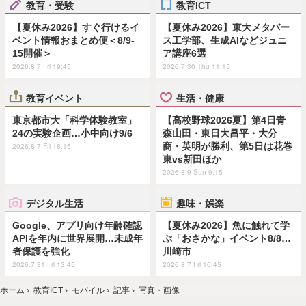
教育・受験
教育ICT
【夏休み2026】すぐ行けるイ
【夏休み2026】東大メタバー
ベント情報おまとめ便＜8/9-
ス工学部、生成AIなどジュニ
15開催＞
ア講座6選
2026.8.7 Fri 19:45
2026.7.30 Thu 11:15
教育イベント
生活・健康
東京都市大「科学体験教室」
【高校野球2026夏】第4日青
24の実験企画…小中向け9/6
森山田・東日大昌平・大分
商・英明が勝利、第5日は花巻
2026.8.7 Fri 18:15
東vs新田ほか
2026.8.9 Sun 9:15
デジタル生活
趣味・娯楽
Google、アプリ向け年齢確認
【夏休み2026】魚に触れて学
APIを年内に世界展開…未成年
ぶ「おさかな」イベント8/8…
者保護を強化
川崎市
2026.7.31 Fri 13:45
2026.8.7 Fri 10:45
ホーム
›
教育ICT
›
モバイル
›
記事
›
写真・画像