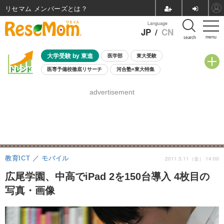
リセマム メンバーズ
Language
JP
/
CN
menu
search
大学受験 by 東進
医学部
東大受験
医専予備校徹底リサーチ
河合塾×東大特集
親子で考える大学選び
高校受験
中学受験
小学校受験
advertisement
共通テスト
夏休み
8月開催学校説明会・相談会
8月開催イベント・WS
全国公立高校 過去問
人気記事
自由研究教材（小学生向け）
自由研究教材（中学生向け）
ランキング
教育ICT
モバイル
2011.3.11（金） 14:00
広尾学園、中高でiPad 2を150台導入 4枚目の
写真・画像