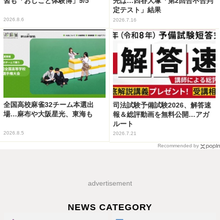
習も「おしごと体験博」9/5
先は…四谷大塚「第2回合不合判
定テスト」結果
2026.8.6
2026.7.16
全国高校麻雀32チーム本選出
司法試験予備試験2026、解答速
場…麻布や大阪星光、東海も
報＆総評動画を無料公開…アガ
ルート
2026.8.5
2026.7.21
Recommended by
advertisement
NEWS CATEGORY