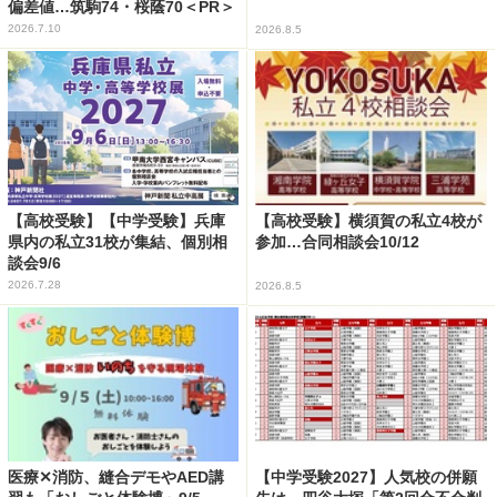
偏差値…筑駒74・桜蔭70＜PR＞
2026.7.10
2026.8.5
【高校受験】【中学受験】兵庫
【高校受験】横須賀の私立4校が
県内の私立31校が集結、個別相
参加…合同相談会10/12
談会9/6
2026.7.28
2026.8.5
医療✕消防、縫合デモやAED講
【中学受験2027】人気校の併願