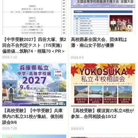
【中学受験2027】四谷大塚、第2
高校囲碁全国大会、団体戦は
回合不合判定テスト（7/5実施）
灘・南山女子部が優勝
偏差値…筑駒74・桜蔭70＜PR＞
2026.7.10
2026.8.5
【高校受験】【中学受験】兵庫
【高校受験】横須賀の私立4校が
県内の私立31校が集結、個別相
参加…合同相談会10/12
談会9/6
2026.7.28
2026.8.5