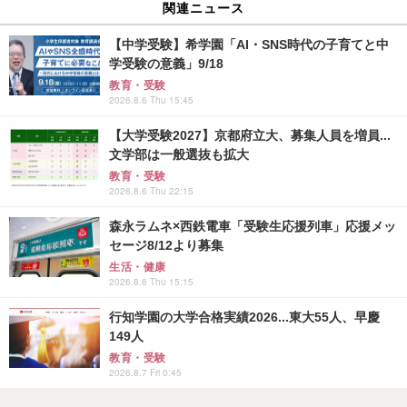
関連ニュース
【中学受験】希学園「AI・SNS時代の子育てと中
学受験の意義」9/18
教育・受験
2026.8.6 Thu 15:45
【大学受験2027】京都府立大、募集人員を増員...
文学部は一般選抜も拡大
教育・受験
2026.8.6 Thu 22:15
森永ラムネ×西鉄電車「受験生応援列車」応援メッ
セージ8/12より募集
生活・健康
2026.8.6 Thu 15:15
行知学園の大学合格実績2026...東大55人、早慶
149人
教育・受験
2026.8.7 Fri 0:45