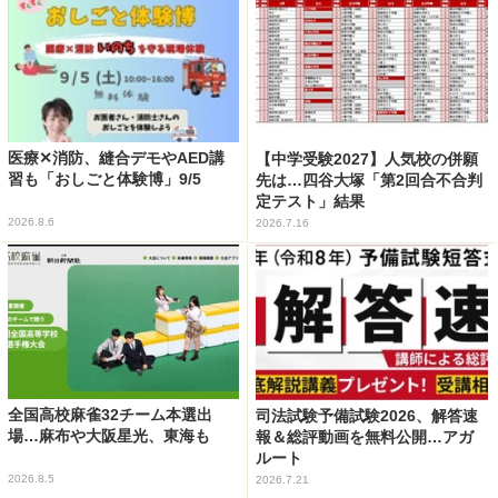
医療✕消防、縫合デモやAED講
【中学受験2027】人気校の併願
習も「おしごと体験博」9/5
先は…四谷大塚「第2回合不合判
定テスト」結果
2026.8.6
2026.7.16
全国高校麻雀32チーム本選出
司法試験予備試験2026、解答速
場…麻布や大阪星光、東海も
報＆総評動画を無料公開…アガ
ルート
2026.8.5
2026.7.21