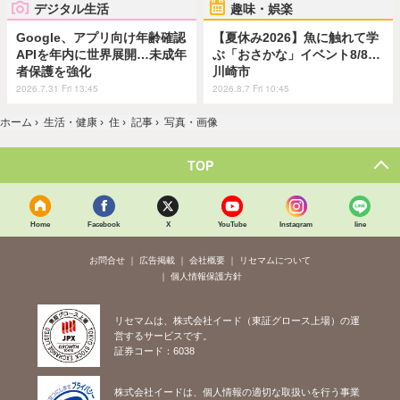
デジタル生活
趣味・娯楽
Google、アプリ向け年齢確認
【夏休み2026】魚に触れて学
APIを年内に世界展開…未成年
ぶ「おさかな」イベント8/8…
者保護を強化
川崎市
2026.7.31 Fri 13:45
2026.8.7 Fri 10:45
ホーム
›
生活・健康
›
住
›
記事
›
写真・画像
TOP
Home
Facebook
X
YouTube
Instagram
line
お問合せ
広告掲載
会社概要
リセマムについて
個人情報保護方針
リセマムは、株式会社イード（東証グロース上場）の運
営するサービスです。
証券コード：6038
株式会社イードは、個人情報の適切な取扱いを行う事業