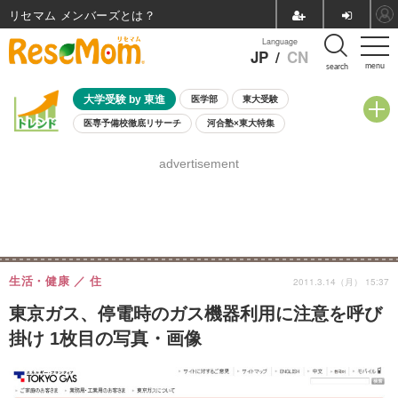
リセマム メンバーズ
Language
JP
/
CN
menu
search
大学受験 by 東進
医学部
東大受験
医専予備校徹底リサーチ
河合塾×東大特集
親子で考える大学選び
高校受験
中学受験
小学校受験
advertisement
共通テスト
夏休み
8月開催学校説明会・相談会
8月開催イベント・WS
全国公立高校 過去問
人気記事
自由研究教材（小学生向け）
自由研究教材（中学生向け）
ランキング
生活・健康
住
2011.3.14（月） 15:37
東京ガス、停電時のガス機器利用に注意を呼び
掛け 1枚目の写真・画像