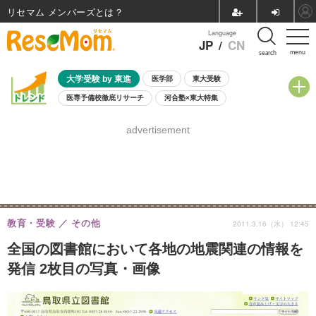
リセマム メンバーズ
Language
JP
/
CN
menu
search
大学受験 by 東進
医学部
東大受験
医専予備校徹底リサーチ
河合塾×東大特集
親子で考える大学選び
高校受験
中学受験
小学校受験
advertisement
共通テスト
夏休み
8月開催学校説明会・相談会
8月開催イベント・WS
全国公立高校 過去問
人気記事
自由研究教材（小学生向け）
自由研究教材（中学生向け）
ランキング
教育・受験
その他
2011.3.16（水） 12:45
全国の図書館において各地の地震関連の情報を
発信 2枚目の写真・画像