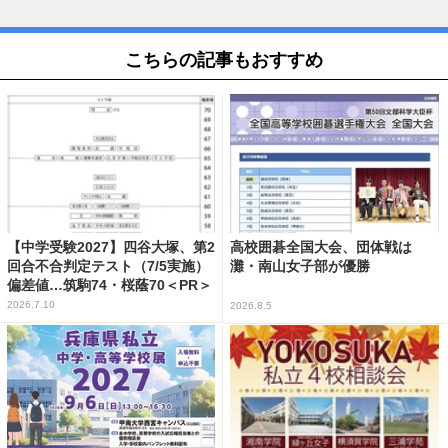
こちらの記事もおすすめ
【中学受験2027】四谷大塚、第2
高校囲碁全国大会、団体戦は
回合不合判定テスト（7/5実施）
灘・南山女子部が優勝
偏差値…筑駒74・桜蔭70＜PR＞
2026.7.10
2026.8.5