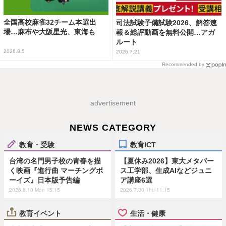
全国高校麻雀32チーム本選出
司法試験予備試験2026、解答速
場…麻布や大阪星光、東海も
報＆総評動画を無料公開…アガ
ルート
2026.8.5
2026.7.21
Recommended by
advertisement
NEWS CATEGORY
教育・受験
教育ICT
台湾の名門男子校の青春を描
【夏休み2026】東大メタバー
く映画『進行曲 マーチングボ
ス工学部、生成AIなどジュニ
ーイズ』日本版予告編
ア講座6選
2026.8.10 Mon 15:15
2026.7.30 Thu 11:15
教育イベント
生活・健康