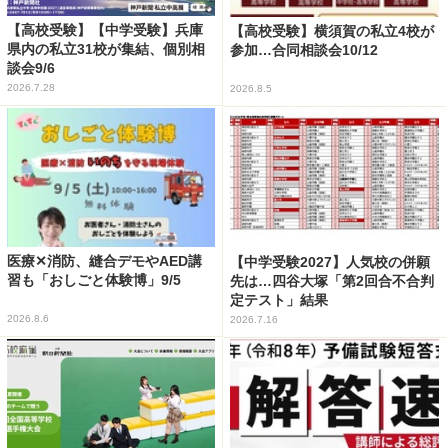
【高校受験】【中学受験】兵庫
【高校受験】横須賀の私立4校が
県内の私立31校が集結、個別相
参加…合同相談会10/12
談会9/6
2026.7.28
2026.8.5
医療✕消防、縫合デモやAED講
【中学受験2027】人気校の併願
習も「おしごと体験博」9/5
先は…四谷大塚「第2回合不合判
定テスト」結果
2026.8.6
2026.7.16