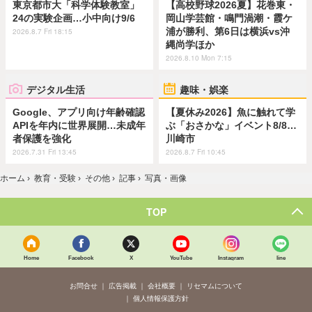
東京都市大「科学体験教室」
【高校野球2026夏】花巻東・
24の実験企画…小中向け9/6
岡山学芸館・鳴門渦潮・霞ケ
浦が勝利、第6日は横浜vs沖
2026.8.7 Fri 18:15
縄尚学ほか
2026.8.10 Mon 7:15
デジタル生活
趣味・娯楽
Google、アプリ向け年齢確認
【夏休み2026】魚に触れて学
APIを年内に世界展開…未成年
ぶ「おさかな」イベント8/8…
者保護を強化
川崎市
2026.7.31 Fri 13:45
2026.8.7 Fri 10:45
ホーム
›
教育・受験
›
その他
›
記事
›
写真・画像
TOP
Home
Facebook
X
YouTube
Instagram
line
お問合せ
広告掲載
会社概要
リセマムについて
個人情報保護方針