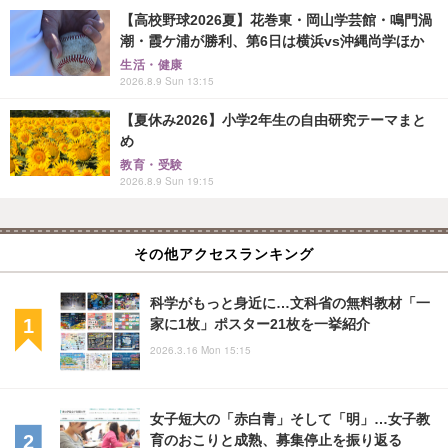
【高校野球2026夏】花巻東・岡山学芸館・鳴門渦
潮・霞ケ浦が勝利、第6日は横浜vs沖縄尚学ほか
生活・健康
2026.8.9 Sun 13:15
【夏休み2026】小学2年生の自由研究テーマまと
め
教育・受験
2026.8.9 Sun 19:15
その他アクセスランキング
科学がもっと身近に…文科省の無料教材「一
家に1枚」ポスター21枚を一挙紹介
2026.3.16 Mon 15:15
女子短大の「赤白青」そして「明」…女子教
育のおこりと成熟、募集停止を振り返る