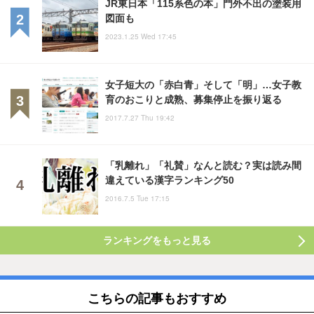
JR東日本「115系色の本」門外不出の塗装用
図面も
2023.1.25 Wed 17:45
女子短大の「赤白青」そして「明」…女子教
育のおこりと成熟、募集停止を振り返る
2017.7.27 Thu 19:42
「乳離れ」「礼賛」なんと読む？実は読み間
違えている漢字ランキング50
2016.7.5 Tue 17:15
ランキングをもっと見る
こちらの記事もおすすめ