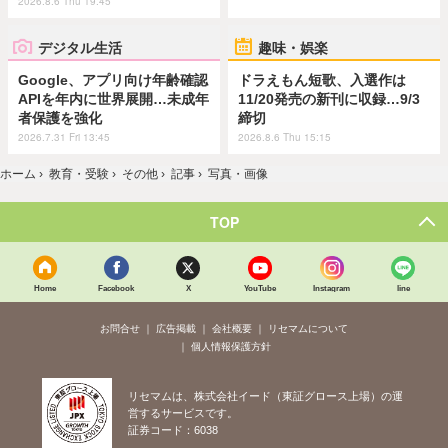
2026.8.6 Thu 19:45
デジタル生活
趣味・娯楽
Google、アプリ向け年齢確認
ドラえもん短歌、入選作は
APIを年内に世界展開…未成年
11/20発売の新刊に収録…9/3
者保護を強化
締切
2026.7.31 Fri 13:45
2026.8.6 Thu 15:15
ホーム
›
教育・受験
›
その他
›
記事
›
写真・画像
TOP
Home
Facebook
X
YouTube
Instagram
line
お問合せ
広告掲載
会社概要
リセマムについて
個人情報保護方針
リセマムは、株式会社イード（東証グロース上場）の運
営するサービスです。
証券コード：6038