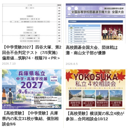
【中学受験2027】四谷大塚、第2
高校囲碁全国大会、団体戦は
回合不合判定テスト（7/5実施）
灘・南山女子部が優勝
偏差値…筑駒74・桜蔭70＜PR＞
2026.7.10
2026.8.5
【高校受験】【中学受験】兵庫
【高校受験】横須賀の私立4校が
県内の私立31校が集結、個別相
参加…合同相談会10/12
談会9/6