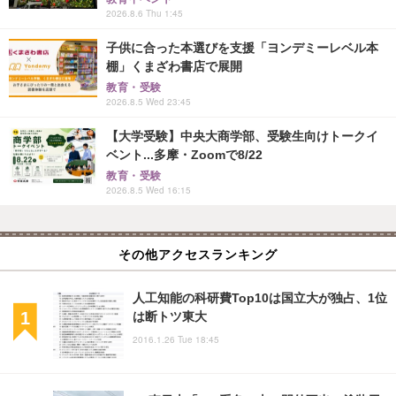
2026.8.6 Thu 1:45
子供に合った本選びを支援「ヨンデミーレベル本
棚」くまざわ書店で展開
教育・受験
2026.8.5 Wed 23:45
【大学受験】中央大商学部、受験生向けトークイ
ベント...多摩・Zoomで8/22
教育・受験
2026.8.5 Wed 16:15
その他アクセスランキング
人工知能の科研費Top10は国立大が独占、1位
は断トツ東大
2016.1.26 Tue 18:45