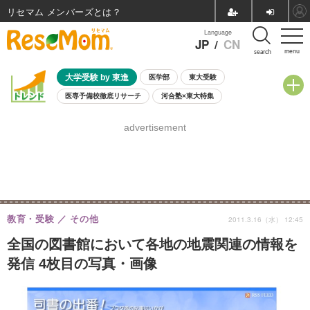
リセマム メンバーズ
Language
JP
/
CN
menu
search
大学受験 by 東進
医学部
東大受験
医専予備校徹底リサーチ
河合塾×東大特集
親子で考える大学選び
高校受験
中学受験
小学校受験
advertisement
共通テスト
夏休み
8月開催学校説明会・相談会
8月開催イベント・WS
全国公立高校 過去問
人気記事
自由研究教材（小学生向け）
自由研究教材（中学生向け）
ランキング
教育・受験
その他
2011.3.16（水） 12:45
全国の図書館において各地の地震関連の情報を
発信 4枚目の写真・画像