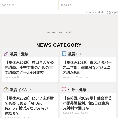
2026.7.29
2026.8.5
Recommended by
advertisement
NEWS CATEGORY
教育・受験
教育ICT
【夏休み2026】村山斉氏が公
【夏休み2026】東大メタバー
開講義、小中学生のための大
ス工学部、生成AIなどジュニ
学講義スクール9月開校
ア講座6選
2026.8.6 Thu 19:15
2026.7.30 Thu 11:15
教育イベント
生活・健康
【夏休み2026】ピアノ未経験
【高校野球2026夏】仙台育英
でも楽しめる「AI Duo
が開幕戦勝利、第2日は東筑
Piano」横浜みなとみらい
vs神村学園ほか
8/31まで
2026.8.5 Wed 20:32