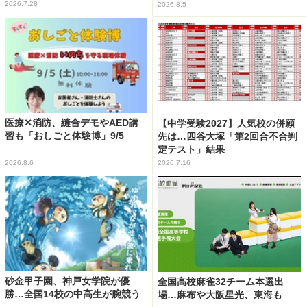
2026.7.28
2026.8.5
医療✕消防、縫合デモやAED講
【中学受験2027】人気校の併願
習も「おしごと体験博」9/5
先は…四谷大塚「第2回合不合判
定テスト」結果
2026.8.6
2026.7.16
砂金甲子園、神戸女学院が優
全国高校麻雀32チーム本選出
勝…全国14校の中高生が腕競う
場…麻布や大阪星光、東海も