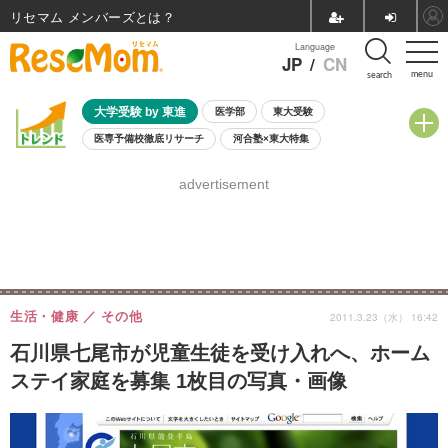
リセマム メンバーズ
Language
JP
/
CN
menu
search
大学受験 by 東進
医学部
東大受験
医専予備校徹底リサーチ
河合塾×東大特集
親子で考える大学選び
高校受験
中学受験
小学校受験
advertisement
共通テスト
夏休み
8月開催学校説明会・相談会
8月開催イベント・WS
全国公立高校 過去問
人気記事
自由研究教材（小学生向け）
自由研究教材（中学生向け）
ランキング
生活・健康
その他
2011.3.23（水） 16:42
石川県七尾市が児童生徒を受け入れへ、ホーム
ステイ家庭を募集 1枚目の写真・画像