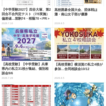
【中学受験2027】四谷大塚、第2
高校囲碁全国大会、団体戦は
回合不合判定テスト（7/5実施）
灘・南山女子部が優勝
偏差値…筑駒74・桜蔭70＜PR＞
2026.7.10
2026.8.5
【高校受験】【中学受験】兵庫
【高校受験】横須賀の私立4校が
県内の私立31校が集結、個別相
参加…合同相談会10/12
談会9/6
2026.7.28
2026.8.5