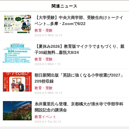
関連ニュース
【大学受験】中央大商学部、受験生向けトークイ
ベント...多摩・Zoomで8/22
教育・受験
2026.8.5 Wed 16:15
【夏休み2026】教育版マイクラでまちづくり、親
子30組無料...嘉悦大8/24
教育・受験
2026.8.5 Wed 1:15
朝日新聞出版「英語に強くなる小学校選び2027」
209校収録
教育・受験
2026.8.5 Wed 19:15
糸井重里氏ら登壇、京都橘大が清水寺で学部学科
開設記念の講演会
教育イベント
2026.8.4 Tue 20:15