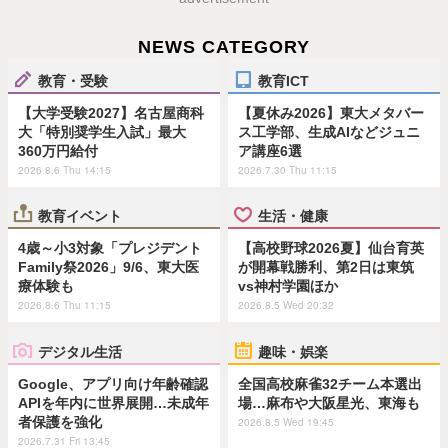
NEWS CATEGORY
教育・受験
教育ICT
【大学受験2027】名古屋商科
【夏休み2026】東大メタバー
大「特別奨学生入試」最大
ス工学部、生成AIなどジュニ
360万円給付
ア講座6選
2026.8.6 Thu 14:15
2026.7.30 Thu 11:15
教育イベント
生活・健康
4歳～小3対象「プレジデント
【高校野球2026夏】仙台育英
Family祭2026」9/6、東大医
が開幕戦勝利、第2日は東筑
療体験も
vs神村学園ほか
2026.8.6 Thu 11:15
2026.8.5 Wed 20:32
デジタル生活
趣味・娯楽
Google、アプリ向け年齢確認
全国高校麻雀32チーム本選出
APIを年内に世界展開…未成年
場…麻布や大阪星光、東海も
者保護を強化
2026.8.5 Wed 19:45
2026.7.31 Fri 13:45