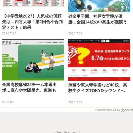
【中学受験2027】人気校の併願
砂金甲子園、神戸女学院が優
先は…四谷大塚「第2回合不合判
勝…全国14校の中高生が腕競う
定テスト」結果
2026.7.16
2026.7.29
全国高校麻雀32チーム本選出
渋幕や東大寺学園など40校、高
場…麻布や大阪星光、東海も
校生クイズTOKYOラウンドへ
2026.8.5
2026.7.29
Recommended by
advertisement