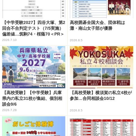
【中学受験2027】四谷大塚、第2
高校囲碁全国大会、団体戦は
回合不合判定テスト（7/5実施）
灘・南山女子部が優勝
偏差値…筑駒74・桜蔭70＜PR＞
2026.7.10
2026.8.5
【高校受験】【中学受験】兵庫
【高校受験】横須賀の私立4校が
県内の私立31校が集結、個別相
参加…合同相談会10/12
談会9/6
2026.7.28
2026.8.5