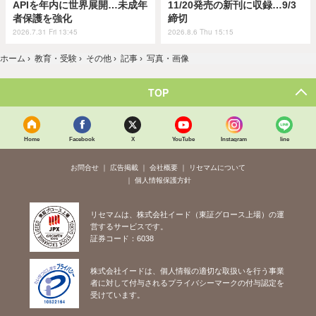
APIを年内に世界展開…未成年
11/20発売の新刊に収録…9/3
者保護を強化
締切
2026.7.31 Fri 13:45
2026.8.6 Thu 15:15
ホーム
›
教育・受験
›
その他
›
記事
›
写真・画像
TOP
Home
Facebook
X
YouTube
Instagram
line
お問合せ
広告掲載
会社概要
リセマムについて
個人情報保護方針
リセマムは、株式会社イード（東証グロース上場）の運
営するサービスです。
証券コード：6038
株式会社イードは、個人情報の適切な取扱いを行う事業
者に対して付与されるプライバシーマークの付与認定を
受けています。