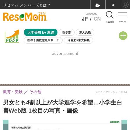
リセマム メンバーズ
Language
JP
/
CN
menu
search
大学受験 by 東進
医学部
東大受験
医専予備校徹底リサーチ
河合塾×東大特集
親子で考える大学選び
高校受験
中学受験
小学校受験
advertisement
共通テスト
夏休み
8月開催学校説明会・相談会
8月開催イベント・WS
全国公立高校 過去問
人気記事
自由研究教材（小学生向け）
自由研究教材（中学生向け）
ランキング
教育・受験
その他
2011.3.23（水） 19:14
男女とも4割以上が大学進学を希望…小学生白
書Web版 1枚目の写真・画像