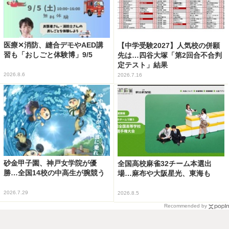
医療✕消防、縫合デモやAED講
【中学受験2027】人気校の併願
習も「おしごと体験博」9/5
先は…四谷大塚「第2回合不合判
定テスト」結果
2026.8.6
2026.7.16
砂金甲子園、神戸女学院が優
全国高校麻雀32チーム本選出
勝…全国14校の中高生が腕競う
場…麻布や大阪星光、東海も
2026.7.29
2026.8.5
Recommended by