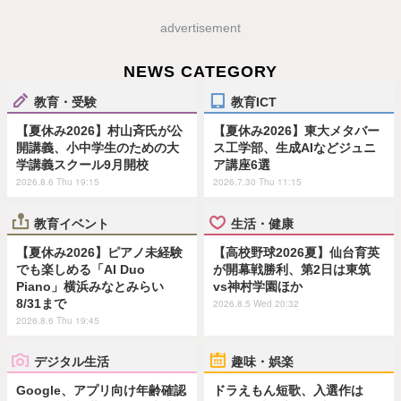
advertisement
NEWS CATEGORY
教育・受験
教育ICT
【夏休み2026】村山斉氏が公
【夏休み2026】東大メタバー
開講義、小中学生のための大
ス工学部、生成AIなどジュニ
学講義スクール9月開校
ア講座6選
2026.8.6 Thu 19:15
2026.7.30 Thu 11:15
教育イベント
生活・健康
【夏休み2026】ピアノ未経験
【高校野球2026夏】仙台育英
でも楽しめる「AI Duo
が開幕戦勝利、第2日は東筑
Piano」横浜みなとみらい
vs神村学園ほか
8/31まで
2026.8.5 Wed 20:32
2026.8.6 Thu 19:45
デジタル生活
趣味・娯楽
Google、アプリ向け年齢確認
ドラえもん短歌、入選作は