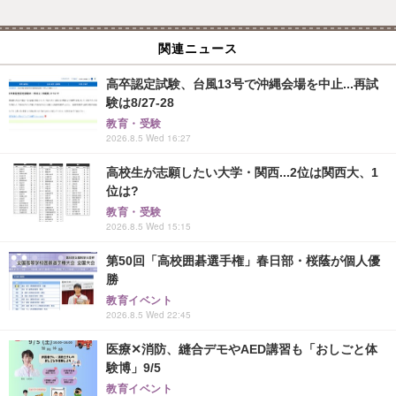
関連ニュース
高卒認定試験、台風13号で沖縄会場を中止...再試
験は8/27-28
教育・受験
2026.8.5 Wed 16:27
高校生が志願したい大学・関西...2位は関西大、1
位は?
教育・受験
2026.8.5 Wed 15:15
第50回「高校囲碁選手権」春日部・桜蔭が個人優
勝
教育イベント
2026.8.5 Wed 22:45
医療✕消防、縫合デモやAED講習も「おしごと体
験博」9/5
教育イベント