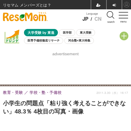
リセマム メンバーズ
Language
JP
/
CN
menu
search
大学受験 by 東進
医学部
東大受験
医専予備校徹底リサーチ
河合塾×東大特集
親子で考える大学選び
高校受験
中学受験
小学校受験
advertisement
共通テスト
夏休み
8月開催学校説明会・相談会
8月開催イベント・WS
全国公立高校 過去問
人気記事
自由研究教材（小学生向け）
自由研究教材（中学生向け）
ランキング
教育・受験
学校・塾・予備校
2011.3.30（水） 16:17
小学生の問題点「粘り強く考えることができな
い」48.3％ 4枚目の写真・画像