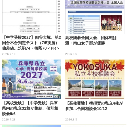
【中学受験2027】四谷大塚、第2
高校囲碁全国大会、団体戦は
回合不合判定テスト（7/5実施）
灘・南山女子部が優勝
偏差値…筑駒74・桜蔭70＜PR＞
2026.7.10
2026.8.5
【高校受験】【中学受験】兵庫
【高校受験】横須賀の私立4校が
県内の私立31校が集結、個別相
参加…合同相談会10/12
談会9/6
2026.7.28
2026.8.5