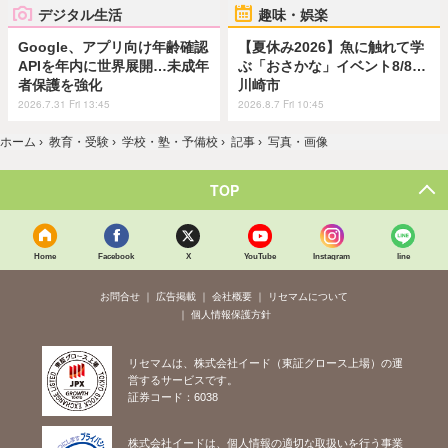
デジタル生活
趣味・娯楽
Google、アプリ向け年齢確認
【夏休み2026】魚に触れて学
APIを年内に世界展開…未成年
ぶ「おさかな」イベント8/8…
者保護を強化
川崎市
2026.7.31 Fri 13:45
2026.8.7 Fri 10:45
ホーム
›
教育・受験
›
学校・塾・予備校
›
記事
›
写真・画像
TOP
Home
Facebook
X
YouTube
Instagram
line
お問合せ
広告掲載
会社概要
リセマムについて
個人情報保護方針
リセマムは、株式会社イード（東証グロース上場）の運
営するサービスです。
証券コード：6038
株式会社イードは、個人情報の適切な取扱いを行う事業