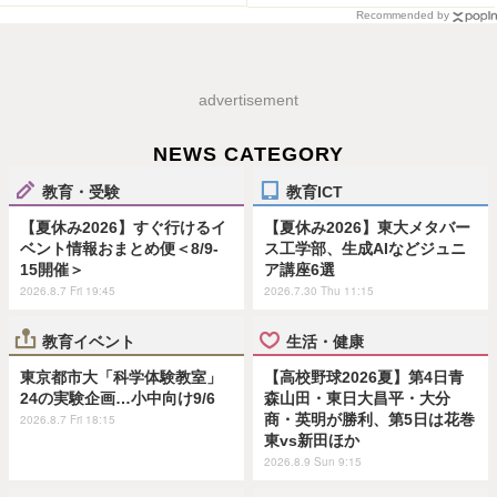
Recommended by
advertisement
NEWS CATEGORY
教育・受験
教育ICT
【夏休み2026】すぐ行けるイ
【夏休み2026】東大メタバー
ベント情報おまとめ便＜8/9-
ス工学部、生成AIなどジュニ
15開催＞
ア講座6選
2026.8.7 Fri 19:45
2026.7.30 Thu 11:15
教育イベント
生活・健康
東京都市大「科学体験教室」
【高校野球2026夏】第4日青
24の実験企画…小中向け9/6
森山田・東日大昌平・大分
商・英明が勝利、第5日は花巻
2026.8.7 Fri 18:15
東vs新田ほか
2026.8.9 Sun 9:15