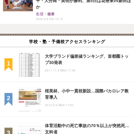
平・大分商・英明が勝利、第5日は花巻東vs新田ほ
か
生活・健康
2026.8.8 Sat 15:15
学校・塾・予備校アクセスランキング
大学ブランド偏差値ランキング、首都圏トッ
プ30発表
2011.11.9 Wed 17:39
桜美林、小中一貫校新設…国際バカロレア教
育導入
2015.9.9 Wed 17:00
体育活動中の死亡事故の70％以上が突然死…
文科省