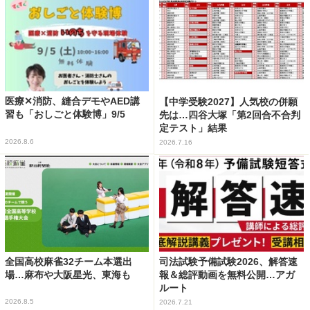
医療✕消防、縫合デモやAED講
【中学受験2027】人気校の併願
習も「おしごと体験博」9/5
先は…四谷大塚「第2回合不合判
定テスト」結果
2026.8.6
2026.7.16
全国高校麻雀32チーム本選出
司法試験予備試験2026、解答速
場…麻布や大阪星光、東海も
報＆総評動画を無料公開…アガ
ルート
2026.8.5
2026.7.21