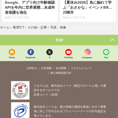
Google、アプリ向け年齢確認
【夏休み2026】魚に触れて学
APIを年内に世界展開…未成年
ぶ「おさかな」イベント8/8…
者保護を強化
川崎市
2026.7.31 Fri 13:45
2026.8.7 Fri 10:45
ホーム
›
教育ICT
›
その他
›
記事
›
写真・画像
TOP
Home
Facebook
X
YouTube
Instagram
line
お問合せ
広告掲載
会社概要
リセマムについて
個人情報保護方針
リセマムは、株式会社イード（東証グロース上場）の運
営するサービスです。
証券コード：6038
株式会社イードは、個人情報の適切な取扱いを行う事業
者に対して付与されるプライバシーマークの付与認定を
受けています。