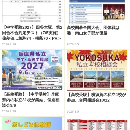
【中学受験2027】四谷大塚、第2
高校囲碁全国大会、団体戦は
回合不合判定テスト（7/5実施）
灘・南山女子部が優勝
偏差値…筑駒74・桜蔭70＜PR＞
2026.7.10
2026.8.5
【高校受験】【中学受験】兵庫
【高校受験】横須賀の私立4校が
県内の私立31校が集結、個別相
参加…合同相談会10/12
談会9/6
2026.7.28
2026.8.5