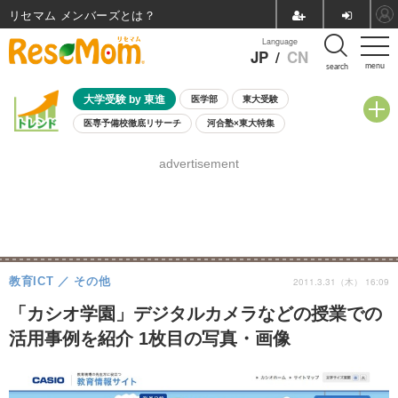
リセマム メンバーズ
Language
JP
/
CN
menu
search
大学受験 by 東進
医学部
東大受験
医専予備校徹底リサーチ
河合塾×東大特集
親子で考える大学選び
高校受験
中学受験
小学校受験
advertisement
共通テスト
夏休み
8月開催学校説明会・相談会
8月開催イベント・WS
全国公立高校 過去問
人気記事
自由研究教材（小学生向け）
自由研究教材（中学生向け）
ランキング
教育ICT
その他
2011.3.31（木） 16:09
「カシオ学園」デジタルカメラなどの授業での
活用事例を紹介 1枚目の写真・画像