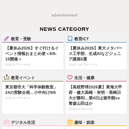
advertisement
NEWS CATEGORY
教育・受験
教育ICT
【夏休み2026】すぐ行けるイ
【夏休み2026】東大メタバー
ベント情報おまとめ便＜8/9-
ス工学部、生成AIなどジュニ
15開催＞
ア講座6選
2026.8.7 Fri 19:45
2026.7.30 Thu 11:15
教育イベント
生活・健康
東京都市大「科学体験教室」
【高校野球2026夏】東海大甲
24の実験企画…小中向け9/6
府・健大高崎・有明・長崎日
大が勝利…第4日は遊学館vs
2026.8.7 Fri 18:15
青森山田ほか
2026.8.8 Sat 9:52
デジタル生活
趣味・娯楽