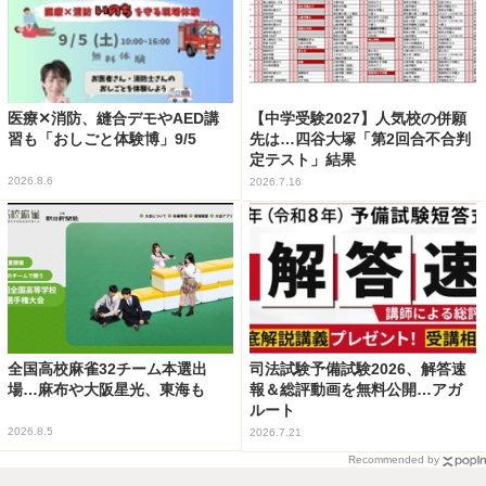
医療✕消防、縫合デモやAED講
【中学受験2027】人気校の併願
習も「おしごと体験博」9/5
先は…四谷大塚「第2回合不合判
定テスト」結果
2026.8.6
2026.7.16
全国高校麻雀32チーム本選出
司法試験予備試験2026、解答速
場…麻布や大阪星光、東海も
報＆総評動画を無料公開…アガ
ルート
2026.8.5
2026.7.21
Recommended by