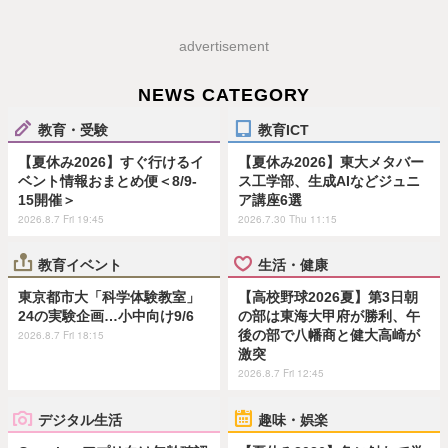
advertisement
NEWS CATEGORY
教育・受験
教育ICT
【夏休み2026】すぐ行けるイ
【夏休み2026】東大メタバー
ベント情報おまとめ便＜8/9-
ス工学部、生成AIなどジュニ
15開催＞
ア講座6選
2026.8.7 Fri 19:45
2026.7.30 Thu 11:15
教育イベント
生活・健康
東京都市大「科学体験教室」
【高校野球2026夏】第3日朝
24の実験企画…小中向け9/6
の部は東海大甲府が勝利、午
後の部で八幡商と健大高崎が
2026.8.7 Fri 18:15
激突
2026.8.7 Fri 12:45
デジタル生活
趣味・娯楽