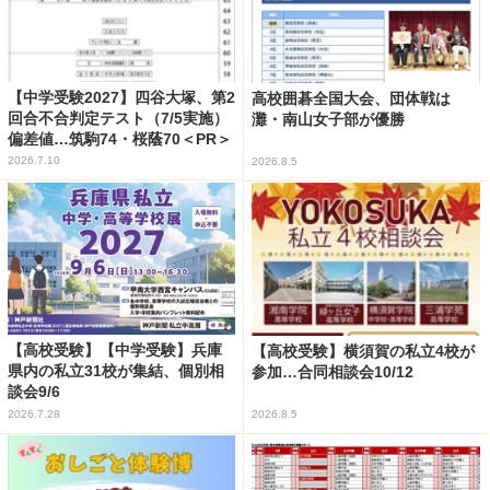
【中学受験2027】四谷大塚、第2
高校囲碁全国大会、団体戦は
回合不合判定テスト（7/5実施）
灘・南山女子部が優勝
偏差値…筑駒74・桜蔭70＜PR＞
2026.7.10
2026.8.5
【高校受験】【中学受験】兵庫
【高校受験】横須賀の私立4校が
県内の私立31校が集結、個別相
参加…合同相談会10/12
談会9/6
2026.7.28
2026.8.5