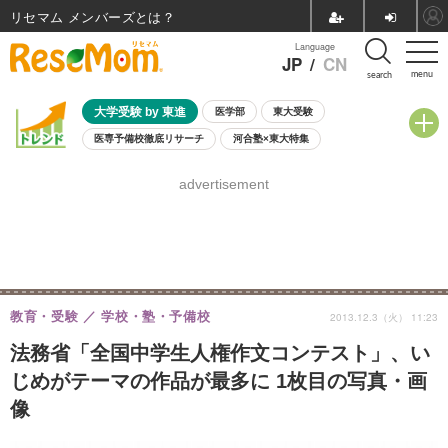
リセマム メンバーズ
Language
JP
/
CN
menu
search
大学受験 by 東進
医学部
東大受験
医専予備校徹底リサーチ
河合塾×東大特集
親子で考える大学選び
高校受験
中学受験
小学校受験
advertisement
共通テスト
夏休み
8月開催学校説明会・相談会
8月開催イベント・WS
全国公立高校 過去問
人気記事
自由研究教材（小学生向け）
自由研究教材（中学生向け）
ランキング
教育・受験
学校・塾・予備校
2013.12.3（火） 11:23
法務省「全国中学生人権作文コンテスト」、い
じめがテーマの作品が最多に 1枚目の写真・画
像