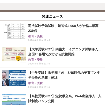
関連ニュース
司法試験予備試験、短答式2,668人が合格...最高
239点
教育・受験
2026.8.6 Thu 19:45
【大学受験2027】獨協大、イブニング試験導入...
全国13会場で夕方から試験開始
教育・受験
2026.8.6 Thu 20:15
【中学受験】希学園「AI・SNS時代の子育てと中
学受験の意義」9/18
教育・受験
2026.8.6 Thu 15:45
【高校受験2027】滋賀県立高、Web出願導入...入
試制度パンフ公開