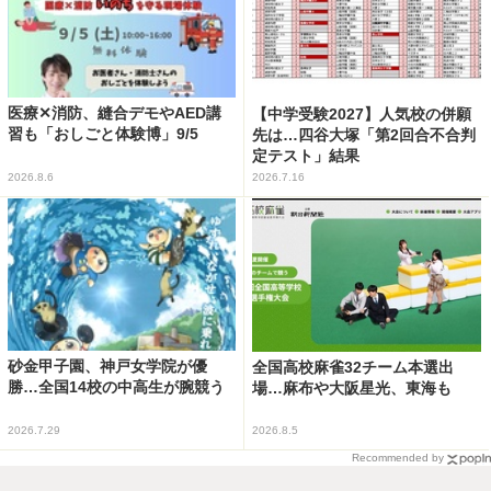
医療✕消防、縫合デモやAED講
【中学受験2027】人気校の併願
習も「おしごと体験博」9/5
先は…四谷大塚「第2回合不合判
定テスト」結果
2026.8.6
2026.7.16
砂金甲子園、神戸女学院が優
全国高校麻雀32チーム本選出
勝…全国14校の中高生が腕競う
場…麻布や大阪星光、東海も
2026.7.29
2026.8.5
Recommended by