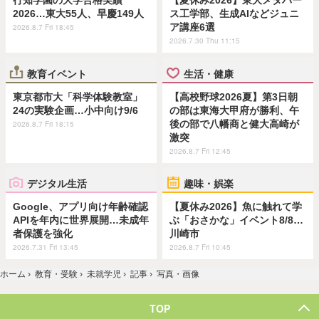
行知学園の大学合格実績
【夏休み2026】東大メタバー
2026…東大55人、早慶149人
ス工学部、生成AIなどジュニ
ア講座6選
2026.8.7 Fri 18:45
2026.7.30 Thu 11:15
教育イベント
生活・健康
東京都市大「科学体験教室」
【高校野球2026夏】第3日朝
24の実験企画…小中向け9/6
の部は東海大甲府が勝利、午
後の部で八幡商と健大高崎が
2026.8.7 Fri 18:15
激突
2026.8.7 Fri 12:45
デジタル生活
趣味・娯楽
Google、アプリ向け年齢確認
【夏休み2026】魚に触れて学
APIを年内に世界展開…未成年
ぶ「おさかな」イベント8/8…
者保護を強化
川崎市
2026.7.31 Fri 13:45
2026.8.7 Fri 10:45
ホーム
›
教育・受験
›
未就学児
›
記事
›
写真・画像
TOP