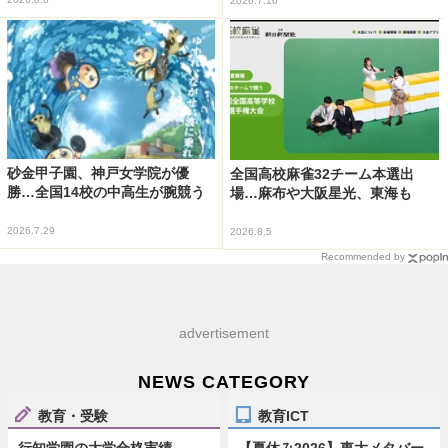
2026.7.16
砂金甲子園、神戸女学院が優
全国高校麻雀32チーム本選出
勝…全国14校の中高生が腕競う
場…麻布や大阪星光、東海も
2026.7.29
2026.8.5
Recommended by
advertisement
NEWS CATEGORY
教育・受験
教育ICT