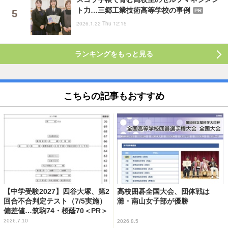
ト力…三郷工業技術高等学校の事例
PR
2026.1.22 Thu 12:15
ランキングをもっと見る
こちらの記事もおすすめ
【中学受験2027】四谷大塚、第2
高校囲碁全国大会、団体戦は
回合不合判定テスト（7/5実施）
灘・南山女子部が優勝
偏差値…筑駒74・桜蔭70＜PR＞
2026.7.10
2026.8.5