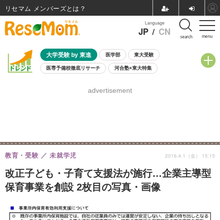
リセマム メンバーズ
Language
JP
/
CN
menu
search
大学受験 by 東進
医学部
東大受験
医専予備校徹底リサーチ
河合塾×東大特集
親子で考える大学選び
高校受験
中学受験
小学校受験
advertisement
共通テスト
夏休み
8月開催学校説明会・相談会
8月開催イベント・WS
全国公立高校 過去問
人気記事
自由研究教材（小学生向け）
自由研究教材（中学生向け）
ランキング
教育・受験
未就学児
2016.4.1（金） 15:15
改正子ども・子育て支援法が施行…企業主導型
保育事業を創設 2枚目の写真・画像