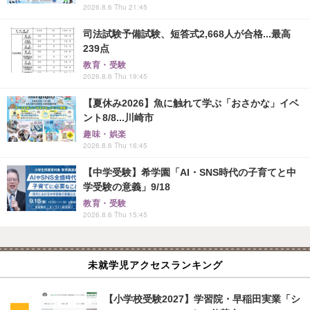
2026.8.6 Thu 21:45
司法試験予備試験、短答式2,668人が合格...最高
239点
教育・受験
2026.8.6 Thu 19:45
【夏休み2026】魚に触れて学ぶ「おさかな」イベ
ント8/8...川崎市
趣味・娯楽
2026.8.6 Thu 16:45
【中学受験】希学園「AI・SNS時代の子育てと中
学受験の意義」9/18
教育・受験
2026.8.6 Thu 15:45
未就学児アクセスランキング
【小学校受験2027】学習院・早稲田実業「シ