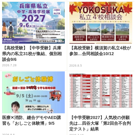
【高校受験】【中学受験】兵庫
【高校受験】横須賀の私立4校が
県内の私立31校が集結、個別相
参加…合同相談会10/12
談会9/6
2026.7.28
2026.8.5
医療✕消防、縫合デモやAED講
【中学受験2027】人気校の併願
習も「おしごと体験博」9/5
先は…四谷大塚「第2回合不合判
定テスト」結果
2026.8.6