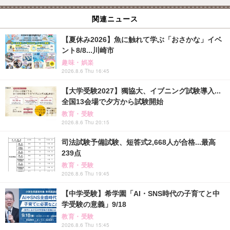
関連ニュース
【夏休み2026】魚に触れて学ぶ「おさかな」イベ
ント8/8...川崎市
趣味・娯楽
2026.8.6 Thu 16:45
【大学受験2027】獨協大、イブニング試験導入...
全国13会場で夕方から試験開始
教育・受験
2026.8.6 Thu 20:15
司法試験予備試験、短答式2,668人が合格...最高
239点
教育・受験
2026.8.6 Thu 19:45
【中学受験】希学園「AI・SNS時代の子育てと中
学受験の意義」9/18
教育・受験
2026.8.6 Thu 15:45