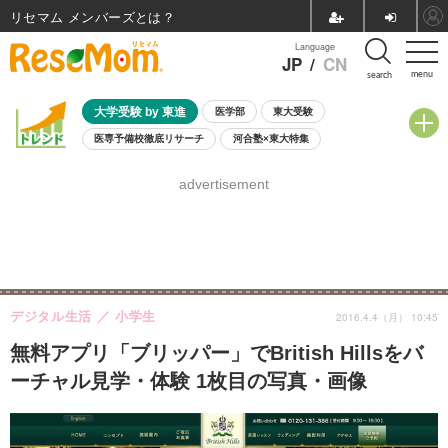
リセマム メンバーズ
Language
JP
/
CN
menu
search
大学受験 by 東進
医学部
東大受験
医専予備校徹底リサーチ
河合塾×東大特集
親子で考える大学選び
高校受験
中学受験
小学校受験
advertisement
共通テスト
夏休み
8月開催学校説明会・相談会
8月開催イベント・WS
全国公立高校 過去問
人気記事
自由研究教材（小学生向け）
自由研究教材（中学生向け）
ランキング
デジタル生活
小学生
2016.4.4（月） 10:45
無料アプリ「ブリッパー」でBritish Hillsをバ
ーチャル見学・体験 1枚目の写真・画像