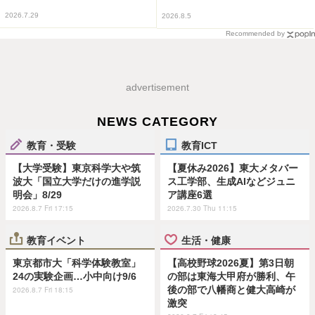
2026.7.29
2026.8.5
Recommended by
advertisement
NEWS CATEGORY
教育・受験
教育ICT
【大学受験】東京科学大や筑
【夏休み2026】東大メタバー
波大「国立大学だけの進学説
ス工学部、生成AIなどジュニ
明会」8/29
ア講座6選
2026.8.7 Fri 17:15
2026.7.30 Thu 11:15
教育イベント
生活・健康
東京都市大「科学体験教室」
【高校野球2026夏】第3日朝
24の実験企画…小中向け9/6
の部は東海大甲府が勝利、午
後の部で八幡商と健大高崎が
2026.8.7 Fri 18:15
激突