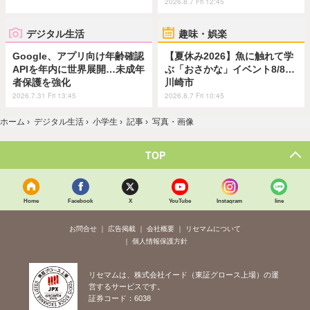
2026.8.7 Fri 12:45
デジタル生活
趣味・娯楽
Google、アプリ向け年齢確認
【夏休み2026】魚に触れて学
APIを年内に世界展開…未成年
ぶ「おさかな」イベント8/8…
者保護を強化
川崎市
2026.7.31 Fri 13:45
2026.8.7 Fri 10:45
ホーム
›
デジタル生活
›
小学生
›
記事
›
写真・画像
TOP
Home
Facebook
X
YouTube
Instagram
line
お問合せ
広告掲載
会社概要
リセマムについて
個人情報保護方針
リセマムは、株式会社イード（東証グロース上場）の運
営するサービスです。
証券コード：6038