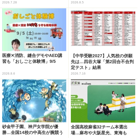
2026.7.28
2026.8.5
医療✕消防、縫合デモやAED講
【中学受験2027】人気校の併願
習も「おしごと体験博」9/5
先は…四谷大塚「第2回合不合判
定テスト」結果
2026.8.6
2026.7.16
砂金甲子園、神戸女学院が優
全国高校麻雀32チーム本選出
勝…全国14校の中高生が腕競う
場…麻布や大阪星光、東海も