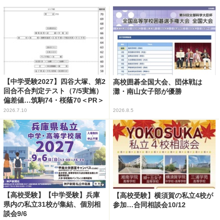
【中学受験2027】四谷大塚、第2
高校囲碁全国大会、団体戦は
回合不合判定テスト（7/5実施）
灘・南山女子部が優勝
偏差値…筑駒74・桜蔭70＜PR＞
2026.7.10
2026.8.5
【高校受験】【中学受験】兵庫
【高校受験】横須賀の私立4校が
県内の私立31校が集結、個別相
参加…合同相談会10/12
談会9/6