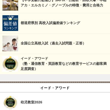
【中学受験の塾選び】SAPIX・日能研・四谷大塚・早稲
アカ・エルカミノ・グノーブルの特徴・費用と合格力
都道府県別 高校入試偏差値ランキング
全国公立高校入試（過去入試問題・正答）
イード・アワード
（塾・通信教育・英語教育などの教育サービスの顧客満
足度調査）
イード・アワード
幼児教室2026