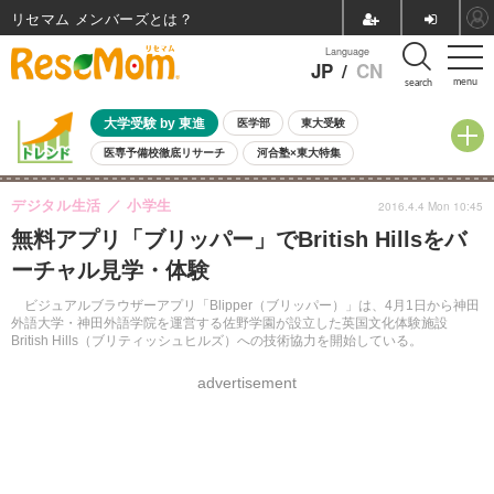
リセマム メンバーズ
Language
JP
/
CN
menu
search
大学受験 by 東進
医学部
東大受験
医専予備校徹底リサーチ
河合塾×東大特集
親子で考える大学選び
高校受験
中学受験
小学校受験
デジタル生活
小学生
2016.4.4 Mon 10:45
共通テスト
夏休み
8月開催学校説明会・相談会
無料アプリ「ブリッパー」でBritish Hillsをバ
8月開催イベント・WS
全国公立高校 過去問
人気記事
ーチャル見学・体験
自由研究教材（小学生向け）
自由研究教材（中学生向け）
ランキング
ビジュアルブラウザーアプリ「Blipper（ブリッパー）」は、4月1日から神田
外語大学・神田外語学院を運営する佐野学園が設立した英国文化体験施設
British Hills（ブリティッシュヒルズ）への技術協力を開始している。
advertisement