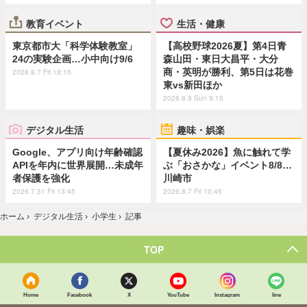
教育イベント
生活・健康
東京都市大「科学体験教室」
【高校野球2026夏】第4日青
24の実験企画…小中向け9/6
森山田・東日大昌平・大分
商・英明が勝利、第5日は花巻
2026.8.7 Fri 18:15
東vs新田ほか
2026.8.9 Sun 9:15
デジタル生活
趣味・娯楽
Google、アプリ向け年齢確認
【夏休み2026】魚に触れて学
APIを年内に世界展開…未成年
ぶ「おさかな」イベント8/8…
者保護を強化
川崎市
2026.7.31 Fri 13:45
2026.8.7 Fri 10:45
ホーム
›
デジタル生活
›
小学生
›
記事
TOP
Home
Facebook
X
YouTube
Instagram
line