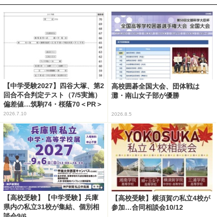
【中学受験2027】四谷大塚、第2
高校囲碁全国大会、団体戦は
回合不合判定テスト（7/5実施）
灘・南山女子部が優勝
偏差値…筑駒74・桜蔭70＜PR＞
2026.7.10
2026.8.5
【高校受験】【中学受験】兵庫
【高校受験】横須賀の私立4校が
県内の私立31校が集結、個別相
参加…合同相談会10/12
談会9/6