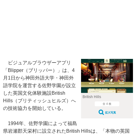
ビジュアルブラウザーアプリ
「Blipper（ブリッパー）」は、4
月1日から神田外語大学・神田外
語学院を運営する佐野学園が設立
した英国文化体験施設British
British Hills
Hills（ブリティッシュヒルズ）へ
全 4 枚
の技術協力を開始している。
拡大写真
1994年、佐野学園によって福島
県岩瀬郡天栄村に設立されたBritish Hillsは、「本物の英国