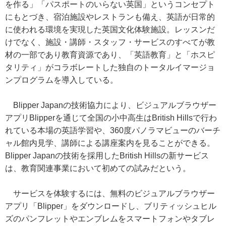
を作る」「パスポートのいらない英国」というコンセプト
にもとづき、宿泊施設やレストランも備え、英語が日常的
に使われる環境を実現した英国文化体験施設。レッスンだ
けでなく、施設・講師・スタッフ・サービスのすべてが教
材の一部であり教育資源であり、「英語教育」と「ホスピ
タリティ」がコラボレートした独自のトータルイマージョ
ンプログラムを導入している。
Blipper Japanの技術協力により、ビジュアルブラウザー
アプリBlipperを通じて全国の小中高生はBritish Hillsで行わ
れている本場の英語学習や、360度パノラマビューのバーチ
ャル館内見学、講師による講座案内を見ることができる。
Blipper Japanの技術を採用したBritish Hillsの新サービス
は、教育関連事業において初めての試みだという。
サービスを体験するには、無料のビジュアルブラウザー
アプリ「Blipper」をダウンロードし、ブリティッシュヒル
ズのパンフレットやエンブレムをスマートフォンやタブレ