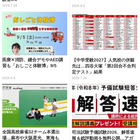
2026.7.28
2026.8.5
医療✕消防、縫合デモやAED講
【中学受験2027】人気校の併願
習も「おしごと体験博」9/5
先は…四谷大塚「第2回合不合判
定テスト」結果
2026.8.6
2026.7.16
全国高校麻雀32チーム本選出
司法試験予備試験2026、解答速
場…麻布や大阪星光、東海も
報＆総評動画を無料公開…アガ