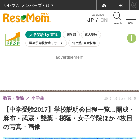
リセマム メンバーズ
Language
JP
/
CN
menu
search
大学受験 by 東進
医学部
東大受験
医専予備校徹底リサーチ
河合塾×東大特集
親子で考える大学選び
高校受験
中学受験
小学校受験
advertisement
共通テスト
夏休み
8月開催学校説明会・相談会
8月開催イベント・WS
全国公立高校 過去問
人気記事
自由研究教材（小学生向け）
自由研究教材（中学生向け）
ランキング
教育・受験
小学生
2016.4.5（火） 16:15
【中学受験2017】学校説明会日程一覧…開成・
麻布・武蔵・雙葉・桜蔭・女子学院ほか 4枚目
の写真・画像