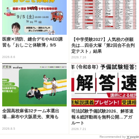
医療✕消防、縫合デモやAED講
【中学受験2027】人気校の併願
習も「おしごと体験博」9/5
先は…四谷大塚「第2回合不合判
定テスト」結果
2026.8.6
2026.7.16
全国高校麻雀32チーム本選出
司法試験予備試験2026、解答速
場…麻布や大阪星光、東海も
報＆総評動画を無料公開…アガ
ルート
2026.8.5
2026.7.21
Recommended by