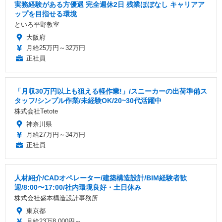
実務経験がある方優遇 完全週休2日 残業ほぼなし キャリアア
ップを目指せる環境
といろ平野教室
大阪府
月給25万円～32万円
正社員
「月収30万円以上も狙える軽作業!」/スニーカーの出荷準備ス
タッフ/シンプル作業/未経験OK/20~30代活躍中
株式会社Tetote
神奈川県
月給27万円～34万円
正社員
人材紹介/CADオペレーター/建築構造設計/BIM経験者歓
迎/8:00〜17:00/社内環境良好・土日休み
株式会社盛本構造設計事務所
東京都
月給23万8,000円～