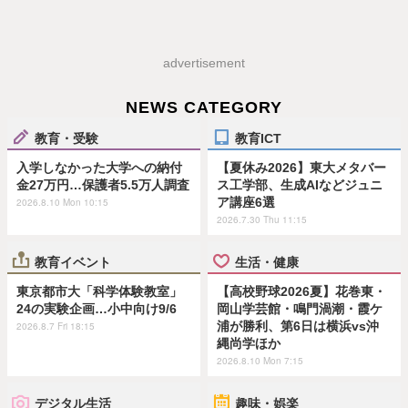
advertisement
NEWS CATEGORY
教育・受験
教育ICT
入学しなかった大学への納付
【夏休み2026】東大メタバー
金27万円…保護者5.5万人調査
ス工学部、生成AIなどジュニ
ア講座6選
2026.8.10 Mon 10:15
2026.7.30 Thu 11:15
教育イベント
生活・健康
東京都市大「科学体験教室」
【高校野球2026夏】花巻東・
24の実験企画…小中向け9/6
岡山学芸館・鳴門渦潮・霞ケ
浦が勝利、第6日は横浜vs沖
2026.8.7 Fri 18:15
縄尚学ほか
2026.8.10 Mon 7:15
デジタル生活
趣味・娯楽