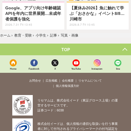
Google、アプリ向け年齢確認
【夏休み2026】魚に触れて学
APIを年内に世界展開…未成年
ぶ「おさかな」イベント8/8…
者保護を強化
川崎市
2026.7.31 Fri 13:45
2026.8.7 Fri 10:45
ホーム
›
教育・受験
›
小学生
›
記事
›
写真・画像
TOP
Home
Facebook
X
YouTube
Instagram
line
お問合せ
広告掲載
会社概要
リセマムについて
個人情報保護方針
リセマムは、株式会社イード（東証グロース上場）の運
営するサービスです。
証券コード：6038
株式会社イードは、個人情報の適切な取扱いを行う事業
者に対して付与されるプライバシーマークの付与認定を