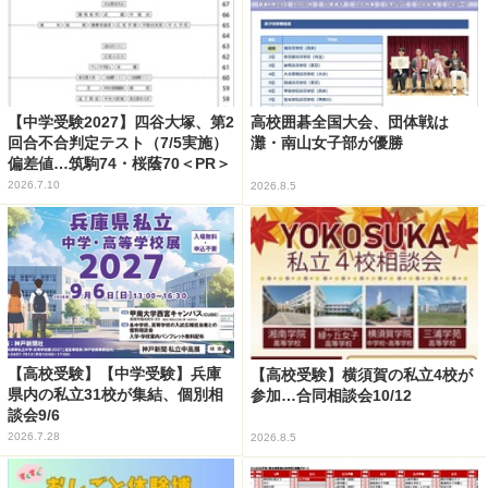
【中学受験2027】四谷大塚、第2
高校囲碁全国大会、団体戦は
回合不合判定テスト（7/5実施）
灘・南山女子部が優勝
偏差値…筑駒74・桜蔭70＜PR＞
2026.7.10
2026.8.5
【高校受験】【中学受験】兵庫
【高校受験】横須賀の私立4校が
県内の私立31校が集結、個別相
参加…合同相談会10/12
談会9/6
2026.7.28
2026.8.5