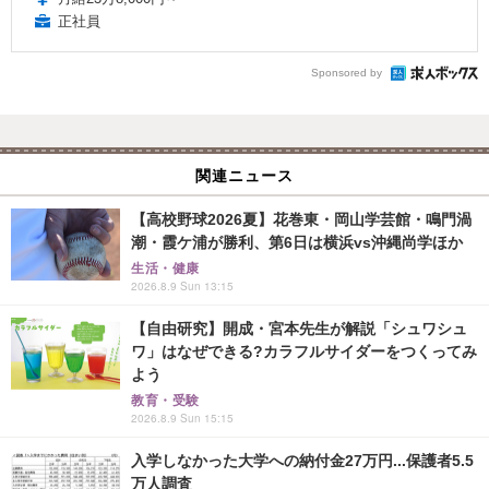
正社員
Sponsored by
関連ニュース
【高校野球2026夏】花巻東・岡山学芸館・鳴門渦
潮・霞ケ浦が勝利、第6日は横浜vs沖縄尚学ほか
生活・健康
2026.8.9 Sun 13:15
【自由研究】開成・宮本先生が解説「シュワシュ
ワ」はなぜできる?カラフルサイダーをつくってみ
よう
教育・受験
2026.8.9 Sun 15:15
入学しなかった大学への納付金27万円...保護者5.5
万人調査