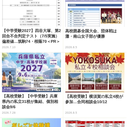
【中学受験2027】四谷大塚、第2
高校囲碁全国大会、団体戦は
回合不合判定テスト（7/5実施）
灘・南山女子部が優勝
偏差値…筑駒74・桜蔭70＜PR＞
2026.7.10
2026.8.5
【高校受験】【中学受験】兵庫
【高校受験】横須賀の私立4校が
県内の私立31校が集結、個別相
参加…合同相談会10/12
談会9/6
2026.7.28
2026.8.5