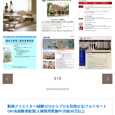
‹
1
/
2
advertisement
動画クリエイター/経験ゼロからプロを目指せる/フルリモート
OK/未経験者歓迎/人柄採用実施中/月給30万以上