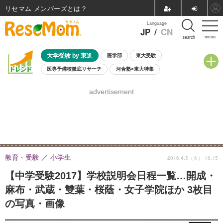
リセマム メンバーズ
Language
JP
/
CN
menu
search
大学受験 by 東進
医学部
東大受験
医専予備校徹底リサーチ
河合塾×東大特集
親子で考える大学選び
高校受験
中学受験
小学校受験
advertisement
共通テスト
夏休み
8月開催学校説明会・相談会
8月開催イベント・WS
全国公立高校 過去問
人気記事
自由研究教材（小学生向け）
自由研究教材（中学生向け）
ランキング
教育・受験
小学生
2016.4.5（火） 16:15
【中学受験2017】学校説明会日程一覧…開成・
麻布・武蔵・雙葉・桜蔭・女子学院ほか 3枚目
の写真・画像