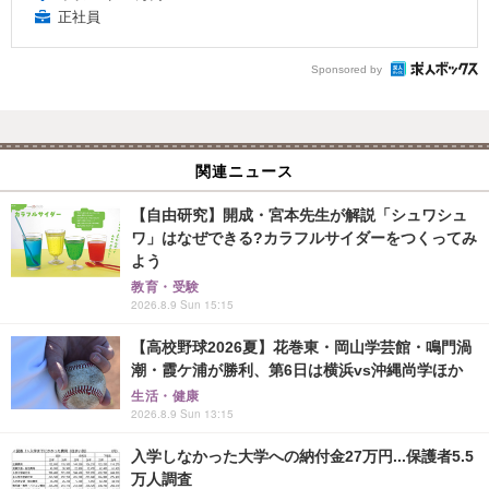
正社員
Sponsored by
関連ニュース
【自由研究】開成・宮本先生が解説「シュワシュ
ワ」はなぜできる?カラフルサイダーをつくってみ
よう
教育・受験
2026.8.9 Sun 15:15
【高校野球2026夏】花巻東・岡山学芸館・鳴門渦
潮・霞ケ浦が勝利、第6日は横浜vs沖縄尚学ほか
生活・健康
2026.8.9 Sun 13:15
入学しなかった大学への納付金27万円...保護者5.5
万人調査