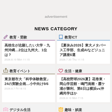
advertisement
NEWS CATEGORY
教育・受験
教育ICT
高校生が志願したい大学・九
【夏休み2026】東大メタバー
州沖縄…2位は九州大、1位
ス工学部、生成AIなどジュニ
は？
ア講座6選
2026.8.10 Mon 11:15
2026.7.30 Thu 11:15
教育イベント
生活・健康
東京都市大「科学体験教室」
【高校野球2026夏】花巻東・
24の実験企画…小中向け9/6
岡山学芸館・鳴門渦潮・霞ケ
浦が勝利、第6日は横浜vs沖
2026.8.7 Fri 18:15
縄尚学ほか
2026.8.10 Mon 7:15
デジタル生活
趣味・娯楽