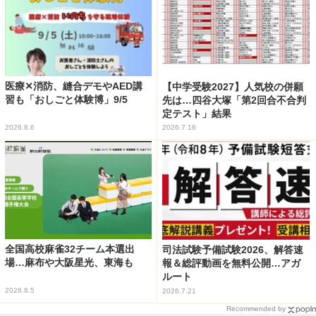
医療✕消防、縫合デモやAED講
【中学受験2027】人気校の併願
習も「おしごと体験博」9/5
先は…四谷大塚「第2回合不合判
定テスト」結果
2026.8.6
2026.7.16
全国高校麻雀32チーム本選出
司法試験予備試験2026、解答速
場…麻布や大阪星光、東海も
報＆総評動画を無料公開…アガ
ルート
2026.8.5
2026.7.21
Recommended by