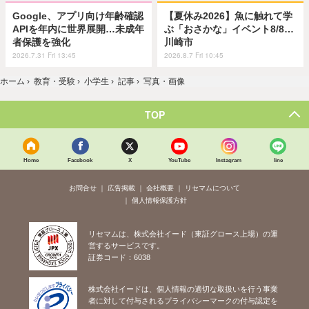
Google、アプリ向け年齢確認
【夏休み2026】魚に触れて学
APIを年内に世界展開…未成年
ぶ「おさかな」イベント8/8…
者保護を強化
川崎市
2026.7.31 Fri 13:45
2026.8.7 Fri 10:45
ホーム
›
教育・受験
›
小学生
›
記事
›
写真・画像
TOP
Home
Facebook
X
YouTube
Instagram
line
お問合せ
広告掲載
会社概要
リセマムについて
個人情報保護方針
リセマムは、株式会社イード（東証グロース上場）の運
営するサービスです。
証券コード：6038
株式会社イードは、個人情報の適切な取扱いを行う事業
者に対して付与されるプライバシーマークの付与認定を