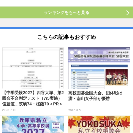
ランキングをもっと見る
こちらの記事もおすすめ
【中学受験2027】四谷大塚、第2
高校囲碁全国大会、団体戦は
回合不合判定テスト（7/5実施）
灘・南山女子部が優勝
偏差値…筑駒74・桜蔭70＜PR＞
2026.7.10
2026.8.5