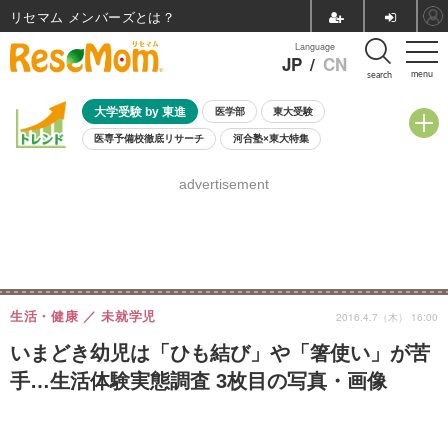
リセマム メンバーズ
Language
JP
/
CN
menu
search
大学受験 by 東進
医学部
東大受験
医専予備校徹底リサーチ
河合塾×東大特集
親子で考える大学選び
高校受験
中学受験
小学校受験
advertisement
共通テスト
夏休み
8月開催学校説明会・相談会
8月開催イベント・WS
全国公立高校 過去問
人気記事
自由研究教材（小学生向け）
自由研究教材（中学生向け）
ランキング
生活・健康
未就学児
2016.4.7（木） 16:00
いまどき幼児は「ひも結び」や「箸使い」が苦
手…生活体験実態調査 3枚目の写真・画像