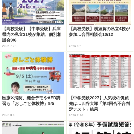
【高校受験】【中学受験】兵庫
【高校受験】横須賀の私立4校が
県内の私立31校が集結、個別相
参加…合同相談会10/12
談会9/6
2026.7.28
2026.8.5
医療✕消防、縫合デモやAED講
【中学受験2027】人気校の併願
習も「おしごと体験博」9/5
先は…四谷大塚「第2回合不合判
定テスト」結果
2026.8.6
2026.7.16