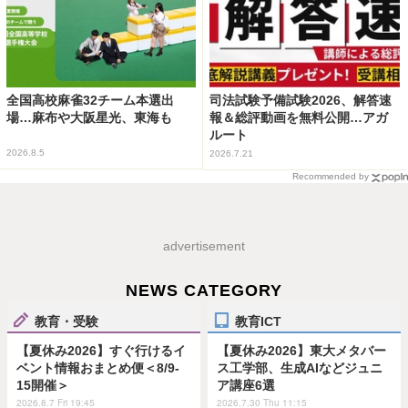
全国高校麻雀32チーム本選出
司法試験予備試験2026、解答速
場…麻布や大阪星光、東海も
報＆総評動画を無料公開…アガ
ルート
2026.8.5
2026.7.21
Recommended by
advertisement
NEWS CATEGORY
教育・受験
教育ICT
【夏休み2026】すぐ行けるイ
【夏休み2026】東大メタバー
ベント情報おまとめ便＜8/9-
ス工学部、生成AIなどジュニ
15開催＞
ア講座6選
2026.8.7 Fri 19:45
2026.7.30 Thu 11:15