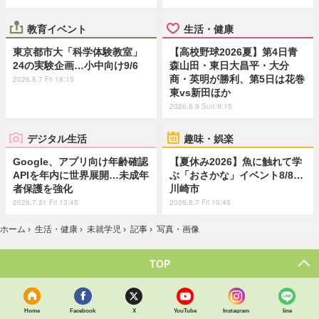
教育イベント
生活・健康
東京都市大「科学体験教室」
【高校野球2026夏】第4日青
24の実験企画…小中向け9/6
森山田・東日大昌平・大分
商・英明が勝利、第5日は花巻
2026.8.7 Fri 18:15
東vs新田ほか
2026.8.9 Sun 9:15
デジタル生活
趣味・娯楽
Google、アプリ向け年齢確認
【夏休み2026】魚に触れて学
APIを年内に世界展開…未成年
ぶ「おさかな」イベント8/8…
者保護を強化
川崎市
2026.7.31 Fri 13:45
2026.8.7 Fri 10:45
ホーム
›
生活・健康
›
未就学児
›
記事
›
写真・画像
TOP
Home
Facebook
X
YouTube
Instagram
line