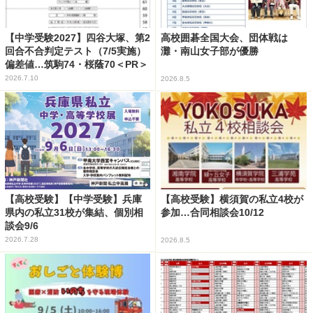
【中学受験2027】四谷大塚、第2
高校囲碁全国大会、団体戦は
回合不合判定テスト（7/5実施）
灘・南山女子部が優勝
偏差値…筑駒74・桜蔭70＜PR＞
2026.7.10
2026.8.5
【高校受験】【中学受験】兵庫
【高校受験】横須賀の私立4校が
県内の私立31校が集結、個別相
参加…合同相談会10/12
談会9/6
2026.7.28
2026.8.5