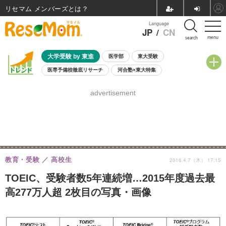
リセマム メンバーズ
Language
JP
/
CN
menu
search
大学受験 by 東進
医学部
東大受験
医専予備校徹底リサーチ
河合塾×東大特集
親子で考える大学選び
高校受験
中学受験
小学校受験
advertisement
共通テスト
夏休み
8月開催学校説明会・相談会
8月開催イベント・WS
全国公立高校 過去問
人気記事
自由研究教材（小学生向け）
自由研究教材（中学生向け）
ランキング
教育・受験
高校生
2016.4.7（木） 17:15
TOEIC、受験者数5年連続増…2015年度過去最
高277万人超 2枚目の写真・画像