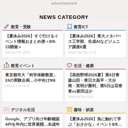
advertisement
NEWS CATEGORY
教育・受験
教育ICT
【夏休み2026】すぐ行けるイ
【夏休み2026】東大メタバー
ベント情報おまとめ便＜8/9-
ス工学部、生成AIなどジュニ
15開催＞
ア講座6選
2026.8.7 Fri 19:45
2026.7.30 Thu 11:15
教育イベント
生活・健康
東京都市大「科学体験教室」
【高校野球2026夏】第4日青
24の実験企画…小中向け9/6
森山田・東日大昌平・大分
商・英明が勝利、第5日は花巻
2026.8.7 Fri 18:15
東vs新田ほか
2026.8.9 Sun 9:15
デジタル生活
趣味・娯楽
Google、アプリ向け年齢確認
【夏休み2026】魚に触れて学
APIを年内に世界展開…未成年
ぶ「おさかな」イベント8/8…