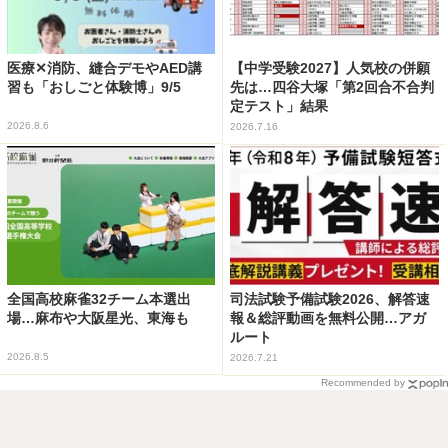
医療✕消防、縫合デモやAED講
【中学受験2027】人気校の併願
習も「おしごと体験博」9/5
先は…四谷大塚「第2回合不合判
定テスト」結果
2026.8.6
2026.7.16
全国高校麻雀32チーム本選出
司法試験予備試験2026、解答速
場…麻布や大阪星光、東海も
報＆総評動画を無料公開…アガ
ルート
2026.8.5
2026.7.21
Recommended by