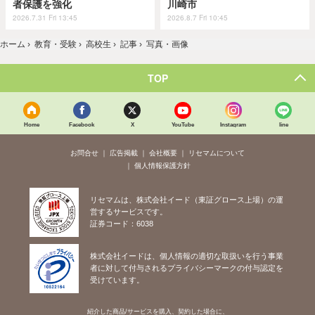
者保護を強化
川崎市
2026.7.31 Fri 13:45
2026.8.7 Fri 10:45
ホーム
›
教育・受験
›
高校生
›
記事
›
写真・画像
TOP
Home
Facebook
X
YouTube
Instagram
line
お問合せ
広告掲載
会社概要
リセマムについて
個人情報保護方針
リセマムは、株式会社イード（東証グロース上場）の運
営するサービスです。
証券コード：6038
株式会社イードは、個人情報の適切な取扱いを行う事業
者に対して付与されるプライバシーマークの付与認定を
受けています。
紹介した商品/サービスを購入、契約した場合に、