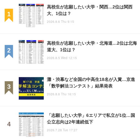
高校生が志願したい大学・関西…2位は関西
大、1位は？
2026.8.6 Thu 9:15
高校生が志願したい大学・北海道…2位は北海
道大、1位は？
2026.8.5 Wed 12:15
灘・渋幕など全国の中高生18名が入賞…京進
「数学解法コンテスト」結果発表
2026.8.6 Thu 16:15
「志願したい大学」6エリアで私立が1位…国
公立志向は2年連続低下
2026.7.28 Tue 17:27