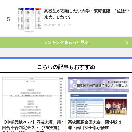
高校生が志願したい大学・東海北陸…2位は中
京大、1位は？
2026.8.4 Tue 11:45
ランキングをもっと見る
こちらの記事もおすすめ
【中学受験2027】四谷大塚、第2
高校囲碁全国大会、団体戦は
回合不合判定テスト（7/5実施）
灘・南山女子部が優勝