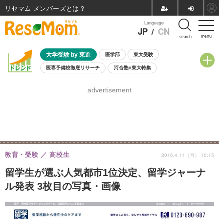
リセマム メンバーズ
Language
JP
/
CN
menu
search
大学受験 by 東進
医学部
東大受験
医専予備校徹底リサーチ
河合塾×東大特集
親子で考える大学選び
高校受験
中学受験
小学校受験
advertisement
共通テスト
夏休み
8月開催学校説明会・相談会
8月開催イベント・WS
全国公立高校 過去問
人気記事
自由研究教材（小学生向け）
自由研究教材（中学生向け）
ランキング
教育・受験
高校生
2016.4.11（月） 16:15
留学生が選ぶ人気都市1位決定、留学ジャーナ
ル発表 3枚目の写真・画像