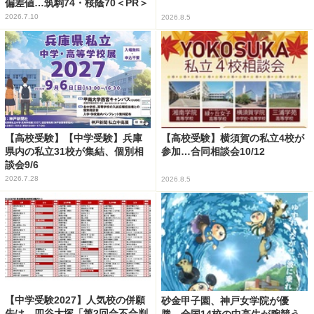
偏差値…筑駒74・桜蔭70＜PR＞
2026.7.10
2026.8.5
【高校受験】【中学受験】兵庫
【高校受験】横須賀の私立4校が
県内の私立31校が集結、個別相
参加…合同相談会10/12
談会9/6
2026.7.28
2026.8.5
【中学受験2027】人気校の併願
砂金甲子園、神戸女学院が優
先は…四谷大塚「第2回合不合判
勝…全国14校の中高生が腕競う