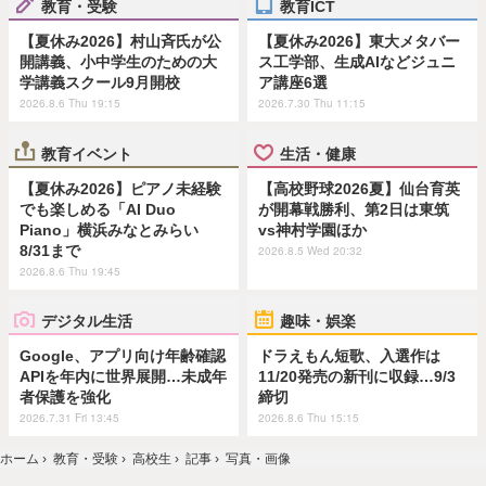
教育・受験
教育ICT
【夏休み2026】村山斉氏が公
【夏休み2026】東大メタバー
開講義、小中学生のための大
ス工学部、生成AIなどジュニ
学講義スクール9月開校
ア講座6選
2026.8.6 Thu 19:15
2026.7.30 Thu 11:15
教育イベント
生活・健康
【夏休み2026】ピアノ未経験
【高校野球2026夏】仙台育英
でも楽しめる「AI Duo
が開幕戦勝利、第2日は東筑
Piano」横浜みなとみらい
vs神村学園ほか
8/31まで
2026.8.5 Wed 20:32
2026.8.6 Thu 19:45
デジタル生活
趣味・娯楽
Google、アプリ向け年齢確認
ドラえもん短歌、入選作は
APIを年内に世界展開…未成年
11/20発売の新刊に収録…9/3
者保護を強化
締切
2026.7.31 Fri 13:45
2026.8.6 Thu 15:15
ホーム
›
教育・受験
›
高校生
›
記事
›
写真・画像