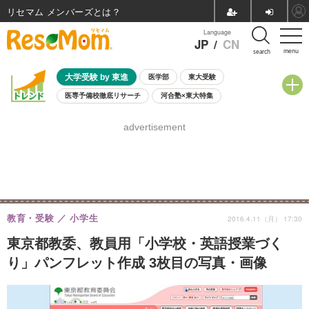
リセマム メンバーズ
Language
JP
/
CN
menu
search
大学受験 by 東進
医学部
東大受験
医専予備校徹底リサーチ
河合塾×東大特集
親子で考える大学選び
高校受験
中学受験
小学校受験
advertisement
共通テスト
夏休み
8月開催学校説明会・相談会
8月開催イベント・WS
全国公立高校 過去問
人気記事
自由研究教材（小学生向け）
自由研究教材（中学生向け）
ランキング
教育・受験
小学生
2016.4.11（月） 17:30
東京都教委、教員用「小学校・英語授業づく
り」パンフレット作成 3枚目の写真・画像