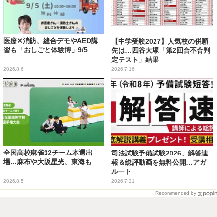
医療✕消防、縫合デモやAED講
【中学受験2027】人気校の併願
習も「おしごと体験博」9/5
先は…四谷大塚「第2回合不合判
定テスト」結果
2026.8.6
2026.7.16
全国高校麻雀32チーム本選出
司法試験予備試験2026、解答速
場…麻布や大阪星光、東海も
報＆総評動画を無料公開…アガ
ルート
2026.8.5
2026.7.21
Recommended by