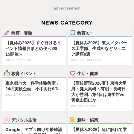
advertisement
NEWS CATEGORY
教育・受験
教育ICT
【夏休み2026】すぐ行けるイ
【夏休み2026】東大メタバー
ベント情報おまとめ便＜8/9-
ス工学部、生成AIなどジュニ
15開催＞
ア講座6選
2026.8.7 Fri 19:45
2026.7.30 Thu 11:15
教育イベント
生活・健康
東京都市大「科学体験教室」
【高校野球2026夏】東海大甲
24の実験企画…小中向け9/6
府・健大高崎・有明・長崎日
大が勝利…第4日は遊学館vs
2026.8.7 Fri 18:15
青森山田ほか
2026.8.8 Sat 9:52
デジタル生活
趣味・娯楽
Google、アプリ向け年齢確認
【夏休み2026】魚に触れて学