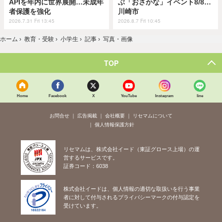
APIを年内に世界展開…未成年
ぶ「おさかな」イベント8/8…
者保護を強化
川崎市
2026.7.31 Fri 13:45
2026.8.7 Fri 10:45
ホーム
›
教育・受験
›
小学生
›
記事
›
写真・画像
TOP
Home
Facebook
X
YouTube
Instagram
line
お問合せ
広告掲載
会社概要
リセマムについて
個人情報保護方針
リセマムは、株式会社イード（東証グロース上場）の運
営するサービスです。
証券コード：6038
株式会社イードは、個人情報の適切な取扱いを行う事業
者に対して付与されるプライバシーマークの付与認定を
受けています。