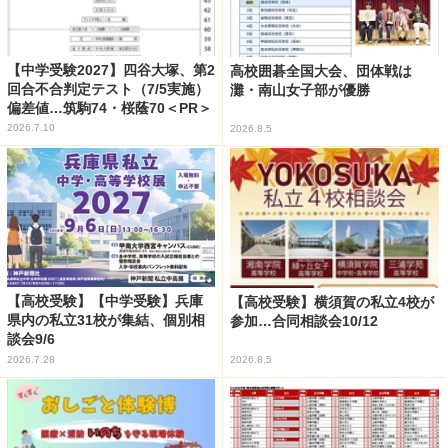
【中学受験2027】四谷大塚、第2
高校囲碁全国大会、団体戦は
回合不合判定テスト（7/5実施）
灘・南山女子部が優勝
偏差値…筑駒74・桜蔭70＜PR＞
2026.7.10
2026.8.5
【高校受験】【中学受験】兵庫
【高校受験】横須賀の私立4校が
県内の私立31校が集結、個別相
参加…合同相談会10/12
談会9/6
2026.7.28
2026.8.5