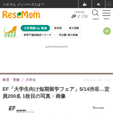
リセマム メンバーズ
Language
JP
/
CN
menu
search
大学受験 by 東進
医学部
東大受験
医専予備校徹底リサーチ
河合塾×東大特集
親子で考える大学選び
高校受験
中学受験
小学校受験
advertisement
共通テスト
夏休み
8月開催学校説明会・相談会
8月開催イベント・WS
全国公立高校 過去問
人気記事
自由研究教材（小学生向け）
自由研究教材（中学生向け）
ランキング
教育・受験
大学生
2016.4.14（木） 17:15
EF「大学生向け短期留学フェア」5/14渋谷…定
員200名 1枚目の写真・画像