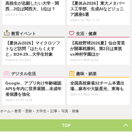
高校生が志願したい大学・関
【夏休み2026】東大メタバー
西…2位は関西大、1位は？
ス工学部、生成AIなどジュニ
ア講座6選
2026.8.6 Thu 9:15
2026.7.30 Thu 11:15
教育イベント
生活・健康
【夏休み2026】マイクロソフ
【高校野球2026夏】仙台育英
トなど訪問「はたらくえす
が開幕戦勝利、第2日は東筑
と」8/24-29…大学生対象
vs神村学園ほか
2026.8.6 Thu 9:45
2026.8.5 Wed 20:32
デジタル生活
趣味・娯楽
Google、アプリ向け年齢確認
全国高校麻雀32チーム本選出
APIを年内に世界展開…未成年
場…麻布や大阪星光、東海も
者保護を強化
2026.8.5 Wed 19:45
2026.7.31 Fri 13:45
ホーム
›
教育・受験
›
大学生
›
記事
›
写真・画像
TOP