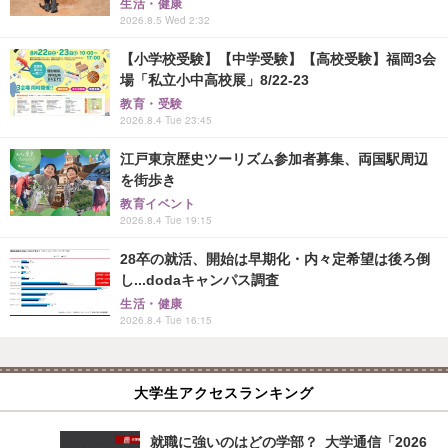
生活・健康
2026.8.5 Wed 2:32
【小学校受験】【中学受験】【高校受験】福岡3会
場「私立小中高校展」8/22-23
教育・受験
2026.8.4 Tue 23:45
江戸東京歴史ツーリズム参加者募集、両国駅周辺
を街歩き
教育イベント
2026.8.4 Tue 19:15
28卒の就活、開始は早期化・内々定希望は後ろ倒
し...dodaキャンパス調査
生活・健康
2026.8.4 Tue 16:15
大学生アクセスランキング
就職に強いのはどの学部？ 大学通信「2026