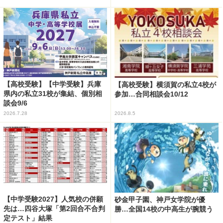
【高校受験】【中学受験】兵庫
【高校受験】横須賀の私立4校が
県内の私立31校が集結、個別相
参加…合同相談会10/12
談会9/6
2026.7.28
2026.8.5
【中学受験2027】人気校の併願
砂金甲子園、神戸女学院が優
先は…四谷大塚「第2回合不合判
勝…全国14校の中高生が腕競う
定テスト」結果