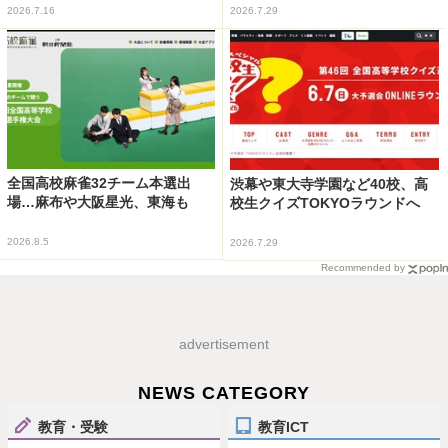
2026.7.16
2026.7.29
全国高校麻雀32チーム本選出
渋幕や東大寺学園など40校、高
場…麻布や大阪星光、東海も
校生クイズTOKYOラウンドへ
2026.8.5
2026.7.29
Recommended by
advertisement
NEWS CATEGORY
教育・受験
教育ICT