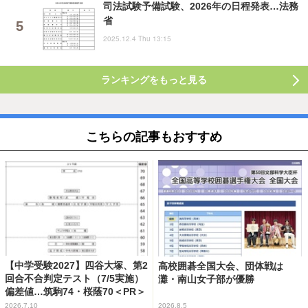
司法試験予備試験、2026年の日程発表…法務
省
2025.12.4 Thu 13:15
ランキングをもっと見る
こちらの記事もおすすめ
【中学受験2027】四谷大塚、第2
高校囲碁全国大会、団体戦は
回合不合判定テスト（7/5実施）
灘・南山女子部が優勝
偏差値…筑駒74・桜蔭70＜PR＞
2026.7.10
2026.8.5