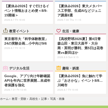
【夏休み2026】すぐ行けるイ
【夏休み2026】東大メタバー
ベント情報おまとめ便＜8/9-
ス工学部、生成AIなどジュニ
15開催＞
ア講座6選
2026.8.7 Fri 19:45
2026.7.30 Thu 11:15
教育イベント
生活・健康
東京都市大「科学体験教室」
【高校野球2026夏】第4日青
24の実験企画…小中向け9/6
森山田・東日大昌平・大分
商・英明が勝利、第5日は花巻
2026.8.7 Fri 18:15
東vs新田ほか
2026.8.9 Sun 9:15
デジタル生活
趣味・娯楽
Google、アプリ向け年齢確認
【夏休み2026】魚に触れて学
APIを年内に世界展開…未成年
ぶ「おさかな」イベント8/8…
者保護を強化
川崎市
2026.7.31 Fri 13:45
2026.8.7 Fri 10:45
ホーム
›
教育・受験
›
高校生
›
記事
›
写真・画像