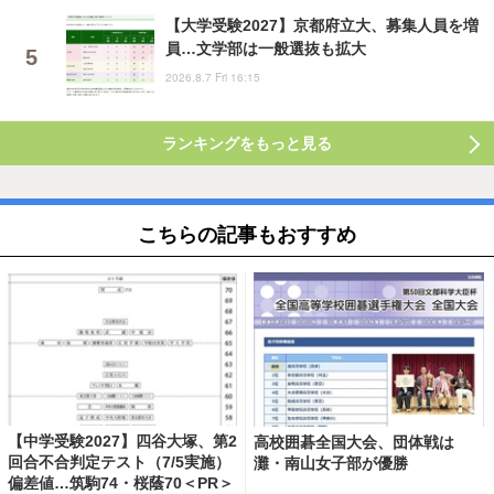
【大学受験2027】京都府立大、募集人員を増
員…文学部は一般選抜も拡大
2026.8.7 Fri 16:15
ランキングをもっと見る
こちらの記事もおすすめ
【中学受験2027】四谷大塚、第2
高校囲碁全国大会、団体戦は
回合不合判定テスト（7/5実施）
灘・南山女子部が優勝
偏差値…筑駒74・桜蔭70＜PR＞