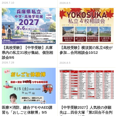
2026.7.10
2026.8.5
【高校受験】【中学受験】兵庫
【高校受験】横須賀の私立4校が
県内の私立31校が集結、個別相
参加…合同相談会10/12
談会9/6
2026.7.28
2026.8.5
医療✕消防、縫合デモやAED講
【中学受験2027】人気校の併願
習も「おしごと体験博」9/5
先は…四谷大塚「第2回合不合判