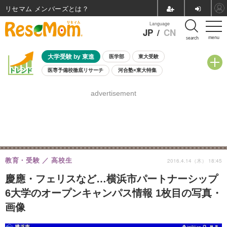
リセマム メンバーズ
Language
JP
/
CN
menu
search
大学受験 by 東進
医学部
東大受験
医専予備校徹底リサーチ
河合塾×東大特集
親子で考える大学選び
高校受験
中学受験
小学校受験
advertisement
共通テスト
夏休み
8月開催学校説明会・相談会
8月開催イベント・WS
全国公立高校 過去問
人気記事
自由研究教材（小学生向け）
自由研究教材（中学生向け）
ランキング
教育・受験
高校生
2016.4.14（木） 18:45
慶應・フェリスなど…横浜市パートナーシップ
6大学のオープンキャンパス情報 1枚目の写真・
画像