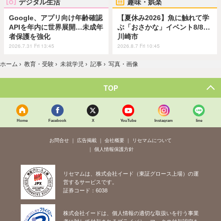
デジタル生活
趣味・娯楽
Google、アプリ向け年齢確認
【夏休み2026】魚に触れて学
APIを年内に世界展開…未成年
ぶ「おさかな」イベント8/8…
者保護を強化
川崎市
2026.7.31 Fri 13:45
2026.8.7 Fri 10:45
ホーム
›
教育・受験
›
未就学児
›
記事
›
写真・画像
TOP
Home
Facebook
X
YouTube
Instagram
line
お問合せ
広告掲載
会社概要
リセマムについて
個人情報保護方針
リセマムは、株式会社イード（東証グロース上場）の運
営するサービスです。
証券コード：6038
株式会社イードは、個人情報の適切な取扱いを行う事業