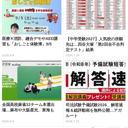
医療✕消防、縫合デモやAED講
【中学受験2027】人気校の併願
習も「おしごと体験博」9/5
先は…四谷大塚「第2回合不合判
定テスト」結果
2026.8.6
2026.7.16
全国高校麻雀32チーム本選出
司法試験予備試験2026、解答速
場…麻布や大阪星光、東海も
報＆総評動画を無料公開…アガ
ルート
2026.8.5
2026.7.21