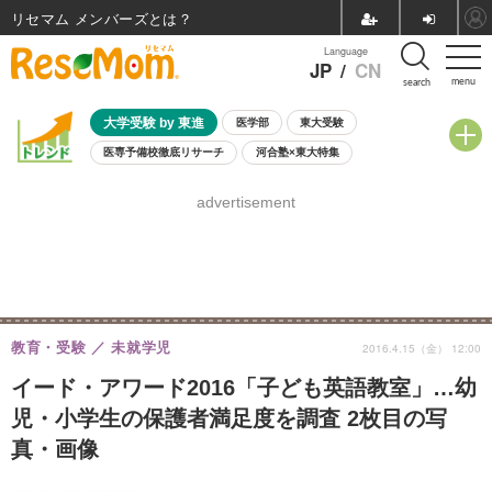
リセマム メンバーズ
Language
JP
/
CN
menu
search
大学受験 by 東進
医学部
東大受験
医専予備校徹底リサーチ
河合塾×東大特集
親子で考える大学選び
高校受験
中学受験
小学校受験
advertisement
共通テスト
夏休み
8月開催学校説明会・相談会
8月開催イベント・WS
全国公立高校 過去問
人気記事
自由研究教材（小学生向け）
自由研究教材（中学生向け）
ランキング
教育・受験
未就学児
2016.4.15（金） 12:00
イード・アワード2016「子ども英語教室」…幼
児・小学生の保護者満足度を調査 2枚目の写
真・画像