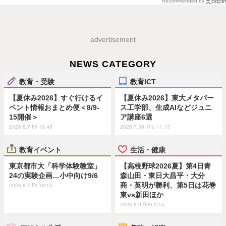
Recommended by
advertisement
NEWS CATEGORY
教育・受験
教育ICT
【夏休み2026】すぐ行けるイ
【夏休み2026】東大メタバー
ベント情報おまとめ便＜8/9-
ス工学部、生成AIなどジュニ
15開催＞
ア講座6選
2026.8.7 Fri 19:45
2026.7.30 Thu 11:15
教育イベント
生活・健康
東京都市大「科学体験教室」
【高校野球2026夏】第4日青
24の実験企画…小中向け9/6
森山田・東日大昌平・大分
商・英明が勝利、第5日は花巻
2026.8.7 Fri 18:15
東vs新田ほか
2026.8.9 Sun 9:15