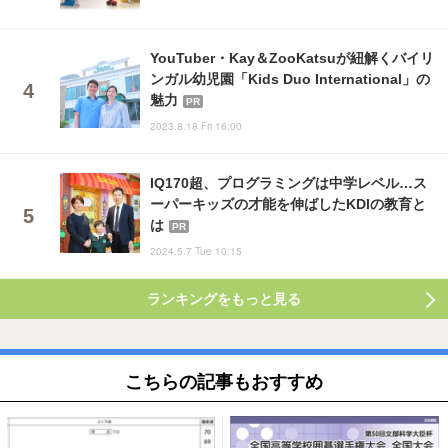
YouTuber・Kay＆ZooKatsuが紐解くバイリ
ンガル幼児園「Kids Duo International」の
魅力
PR
2023.8.18 Fri 16:00
IQ170超、プログラミングは中学レベル…ス
ーパーキッズの才能を伸ばしたKDIの教育と
は
PR
2024.5.7 Tue 10:15
ランキングをもっと見る
こちらの記事もおすすめ