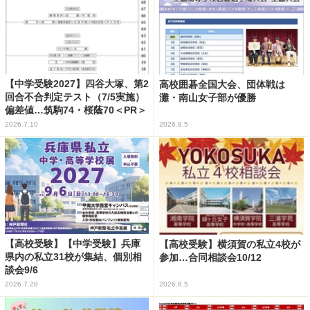
【中学受験2027】四谷大塚、第2
高校囲碁全国大会、団体戦は
回合不合判定テスト（7/5実施）
灘・南山女子部が優勝
偏差値…筑駒74・桜蔭70＜PR＞
2026.7.10
2026.8.5
【高校受験】【中学受験】兵庫
【高校受験】横須賀の私立4校が
県内の私立31校が集結、個別相
参加…合同相談会10/12
談会9/6
2026.7.28
2026.8.5