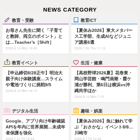
NEWS CATEGORY
教育・受験
教育ICT
お母さん先生に聞く「子育て
【夏休み2026】東大メタバー
と教師、両立のポイント」と
ス工学部、生成AIなどジュニ
は…Teacher’s［Shift］
ア講座6選
2026.8.10 Mon 19:45
2026.7.30 Thu 11:15
教育イベント
生活・健康
【申込締切8/28正午】明治大
【高校野球2026夏】花巻東・
親子向け体験講座…スライム
岡山学芸館・鳴門渦潮・霞ケ
や電池づくりに挑戦9/5
浦が勝利、第6日は横浜vs沖
縄尚学ほか
2026.8.10 Mon 18:15
2026.8.10 Mon 7:15
デジタル生活
趣味・娯楽
Google、アプリ向け年齢確認
【夏休み2026】魚に触れて学
APIを年内に世界展開…未成年
ぶ「おさかな」イベント8/8…
者保護を強化
川崎市
2026.7.31 Fri 13:45
2026.8.7 Fri 10:45