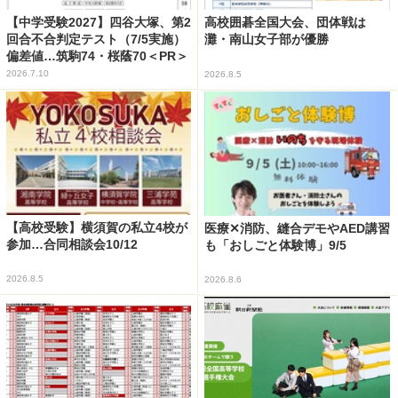
【中学受験2027】四谷大塚、第2
高校囲碁全国大会、団体戦は
回合不合判定テスト（7/5実施）
灘・南山女子部が優勝
偏差値…筑駒74・桜蔭70＜PR＞
2026.7.10
2026.8.5
【高校受験】横須賀の私立4校が
医療✕消防、縫合デモやAED講習
参加…合同相談会10/12
も「おしごと体験博」9/5
2026.8.5
2026.8.6