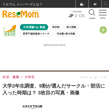
リセマム メンバーズ
Language
JP
/
CN
menu
search
大学受験 by 東進
医学部
東大受験
医専予備校徹底リサーチ
河合塾×東大特集
親子で考える大学選び
高校受験
中学受験
小学校受験
advertisement
共通テスト
夏休み
8月開催学校説明会・相談会
8月開催イベント・WS
全国公立高校 過去問
人気記事
自由研究教材（小学生向け）
自由研究教材（中学生向け）
ランキング
生活・健康
大学生
2016.4.15（金） 14:45
大学2年生調査、9割が選んだサークル・部活に
入った時期は？ 3枚目の写真・画像