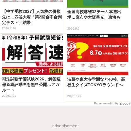
【中学受験2027】人気校の併願
全国高校麻雀32チーム本選出
先は…四谷大塚「第2回合不合判
場…麻布や大阪星光、東海も
定テスト」結果
2026.7.16
2026.8.5
司法試験予備試験2026、解答速
渋幕や東大寺学園など40校、高
報＆総評動画を無料公開…アガ
校生クイズTOKYOラウンドへ
ルート
2026.7.21
2026.7.29
Recommended by
advertisement