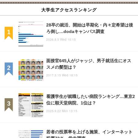
大学生アクセスランキング
28卒の就活、開始は早期化・内々定希望は後
ろ倒し…dodaキャンパス調査
2026.8.5 Wed 10:15
面接官645人がジャッジ、男子就活生にオス
スメの髪型は？
2017.3.15 Wed 18:15
看護学生が就職したい病院ランキング…東京2
位に順天堂病院、1位は？
2025.9.22 Mon 13:15
若者の投票率を上げる施策、インターネット