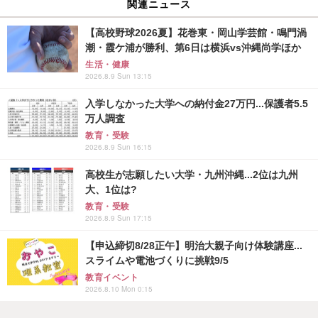
関連ニュース
【高校野球2026夏】花巻東・岡山学芸館・鳴門渦
潮・霞ケ浦が勝利、第6日は横浜vs沖縄尚学ほか
生活・健康
2026.8.9 Sun 13:15
入学しなかった大学への納付金27万円...保護者5.5
万人調査
教育・受験
2026.8.9 Sun 16:15
高校生が志願したい大学・九州沖縄...2位は九州
大、1位は?
教育・受験
2026.8.9 Sun 17:15
【申込締切8/28正午】明治大親子向け体験講座...
スライムや電池づくりに挑戦9/5
教育イベント
2026.8.10 Mon 0:15