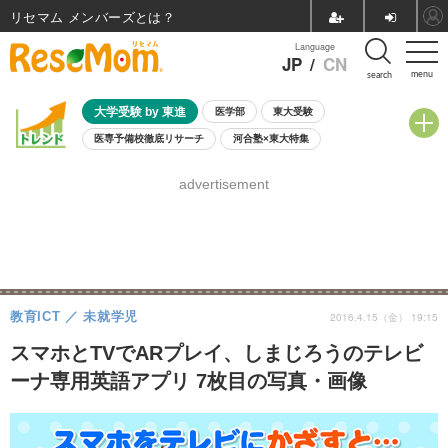
リセマム メンバーズ
Language
JP
/
CN
menu
search
大学受験 by 東進
医学部
東大受験
医専予備校徹底リサーチ
河合塾×東大特集
親子で考える大学選び
高校受験
中学受験
小学校受験
advertisement
共通テスト
夏休み
8月開催学校説明会・相談会
8月開催イベント・WS
全国公立高校 過去問
人気記事
自由研究教材（小学生向け）
自由研究教材（中学生向け）
ランキング
教育ICT
未就学児
2016.4.15（金） 19:15
スマホとTVでARプレイ、しまじろうのテレビ
ーナ専用英語アプリ 7枚目の写真・画像