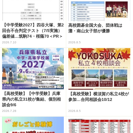
【中学受験2027】四谷大塚、第2
高校囲碁全国大会、団体戦は
回合不合判定テスト（7/5実施）
灘・南山女子部が優勝
偏差値…筑駒74・桜蔭70＜PR＞
2026.7.10
2026.8.5
【高校受験】【中学受験】兵庫
【高校受験】横須賀の私立4校が
県内の私立31校が集結、個別相
参加…合同相談会10/12
談会9/6
2026.7.28
2026.8.5