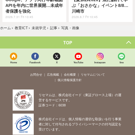
APIを年内に世界展開…未成年
ぶ「おさかな」イベント8/8…
者保護を強化
川崎市
2026.7.31 Fri 13:45
2026.8.7 Fri 10:45
ホーム
›
教育ICT
›
未就学児
›
記事
›
写真・画像
TOP
Home
Facebook
X
YouTube
Instagram
line
お問合せ
広告掲載
会社概要
リセマムについて
個人情報保護方針
リセマムは、株式会社イード（東証グロース上場）の運
営するサービスです。
証券コード：6038
株式会社イードは、個人情報の適切な取扱いを行う事業
者に対して付与されるプライバシーマークの付与認定を
受けています。