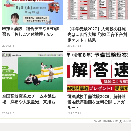
医療✕消防、縫合デモやAED講
【中学受験2027】人気校の併願
習も「おしごと体験博」9/5
先は…四谷大塚「第2回合不合判
定テスト」結果
2026.8.6
2026.7.16
全国高校麻雀32チーム本選出
司法試験予備試験2026、解答速
場…麻布や大阪星光、東海も
報＆総評動画を無料公開…アガ
ルート
2026.8.5
2026.7.21
Recommended by