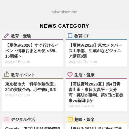
advertisement
NEWS CATEGORY
教育・受験
教育ICT
【夏休み2026】すぐ行けるイ
【夏休み2026】東大メタバー
ベント情報おまとめ便＜8/9-
ス工学部、生成AIなどジュニ
15開催＞
ア講座6選
2026.8.7 Fri 19:45
2026.7.30 Thu 11:15
教育イベント
生活・健康
東京都市大「科学体験教室」
【高校野球2026夏】第4日青
24の実験企画…小中向け9/6
森山田・東日大昌平・大分
商・英明が勝利、第5日は花巻
2026.8.7 Fri 18:15
東vs新田ほか
2026.8.9 Sun 9:15
デジタル生活
趣味・娯楽
Google、アプリ向け年齢確認
【夏休み2026】魚に触れて学