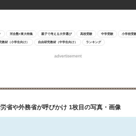
チ
河合塾×東大特集
親子で考える大学選び
高校受験
中学受験
小学校受
究教材（小学生向け）
自由研究教材（中学生向け）
ランキング
advertisement
厚労省や外務省が呼びかけ 1枚目の写真・画像