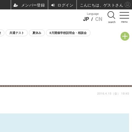
ログイン
こんにちは、ゲストさん
Language
JP
/
CN
menu
search
験
共通テスト
夏休み
8月開催学校説明会・相談会
2016.4.15（金） 19:45