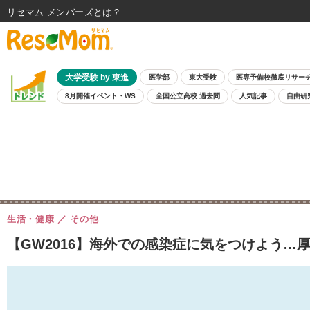
リセマム メンバーズ
大学受験 by 東進
医学部
東大受験
医専予備校徹底リサー
8月開催イベント・WS
全国公立高校 過去問
人気記事
自由研
生活・健康
その他
【GW2016】海外での感染症に気をつけよう…