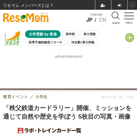
リセマム メンバーズ
Language
JP
/
CN
menu
search
大学受験 by 東進
医学部
東大受験
医専予備校徹底リサーチ
河合塾×東大特集
親子で考える大学選び
高校受験
中学受験
小学校受験
advertisement
共通テスト
夏休み
8月開催学校説明会・相談会
8月開催イベント・WS
全国公立高校 過去問
人気記事
自由研究教材（小学生向け）
自由研究教材（中学生向け）
ランキング
教育イベント
小学生
2016.4.18（月） 17:52
「秩父鉄道カードラリー」開催、ミッションを
通じて自然や歴史を学ぼう 5枚目の写真・画像