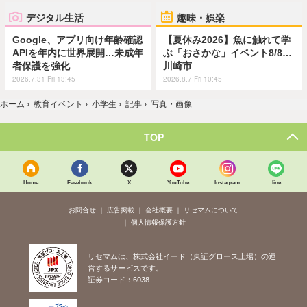
デジタル生活
趣味・娯楽
Google、アプリ向け年齢確認
【夏休み2026】魚に触れて学
APIを年内に世界展開…未成年
ぶ「おさかな」イベント8/8…
者保護を強化
川崎市
2026.7.31 Fri 13:45
2026.8.7 Fri 10:45
ホーム
›
教育イベント
›
小学生
›
記事
›
写真・画像
TOP
Home
Facebook
X
YouTube
Instagram
line
お問合せ
広告掲載
会社概要
リセマムについて
個人情報保護方針
リセマムは、株式会社イード（東証グロース上場）の運
営するサービスです。
証券コード：6038