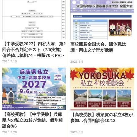
【中学受験2027】四谷大塚、第2
高校囲碁全国大会、団体戦は
回合不合判定テスト（7/5実施）
灘・南山女子部が優勝
偏差値…筑駒74・桜蔭70＜PR＞
2026.7.10
2026.8.5
【高校受験】【中学受験】兵庫
【高校受験】横須賀の私立4校が
県内の私立31校が集結、個別相
参加…合同相談会10/12
談会9/6
2026.7.28
2026.8.5