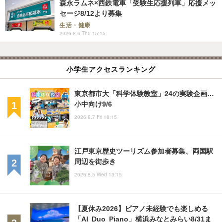
森永ラムネ×西鉄電車「受験生応援列車」応援メッ
セージ8/12より募集
生活・健康
2026.8.6 Thu 15:15
小学生アクセスランキング
東京都市大「科学体験教室」24の実験企画…
小中向け9/6
2026.8.7 Fri 18:15
江戸東京歴史ツーリズム参加者募集、両国駅
周辺を街歩き
2026.8.5 Wed 13:15
【夏休み2026】ピアノ未経験でも楽しめる
「AI Duo Piano」横浜みなとみらい8/31ま