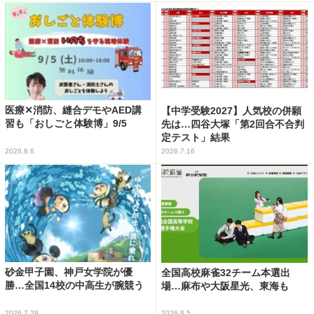
医療✕消防、縫合デモやAED講
【中学受験2027】人気校の併願
習も「おしごと体験博」9/5
先は…四谷大塚「第2回合不合判
定テスト」結果
2026.8.6
2026.7.16
砂金甲子園、神戸女学院が優
全国高校麻雀32チーム本選出
勝…全国14校の中高生が腕競う
場…麻布や大阪星光、東海も
2026.7.29
2026.8.5